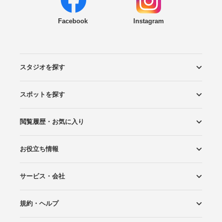
Facebook
Instagram
スタジオを探す
スポットを探す
エリアから探す
こだわりから探す
NEW PHOTO STYLE
プランから探す
フォトタイプ診断
フォトグラファーから探す
国内リゾートから探す
閲覧履歴・お気に入り
ロケーションから探す
スタジオから探す
お役立ち情報
閲覧スタジオ
お気に入り
サービス・会社
Wedding Photo マガジン
はじめてガイド
規約・ヘルプ
Photoraitとは
スタジオの掲載について
お問い合わせ
運営会社
サイトマップ