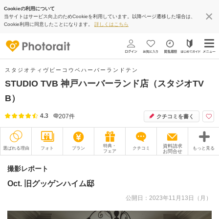
Cookieの利用について
当サイトはサービス向上のためCookieを利用しています。以降ページ遷移した場合は、
Cookie利用に同意したことになります。
詳しくはこちら
スタジオティヴビーコウベハーバーランドテン
STUDIO TVB 神戸ハーバーランド店（スタジオTV
B）
4.3
207
件
クチコミを書く
特典・
資料請求
選ばれる理由
フォト
プラン
クチコミ
もっと見る
フェア
お問合せ
撮影レポート
フォトグラファー
撮影レポート
Oct. 旧グッゲンハイム邸
衣装
ムービー
公開日：2023年11月13日（月）
オプション
ブログ