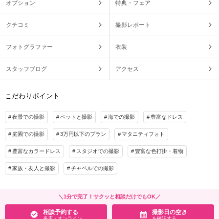
オプション
特典・フェア
クチコミ
撮影レポート
フォトグラファー
衣装
スタッフブログ
アクセス
こだわりポイント
夜景での撮影
ペットと撮影
海での撮影
豊富なドレス
庭園での撮影
3万円以下のプラン
マタニティフォト
豊富なカラードレス
スタジオでの撮影
豊富な色打掛・着物
家族・友人と撮影
チャペルでの撮影
＼1分で完了！サクッと相談だけでもOK／
相談予約する
撮影日の空き
来店・オンライン
を確認する