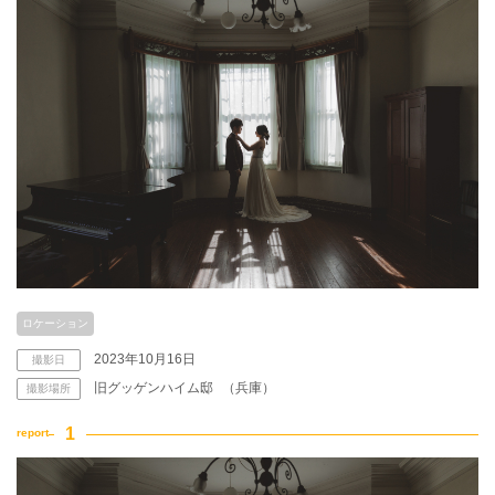
アクセス/TEL
スタジオトップ
こだわりポイント
夜景での撮影
ペットと撮影
ロケーション
2023年10月16日
撮影日
旧グッゲンハイム邸
（兵庫）
撮影場所
海での撮影
豊富なドレス
庭園での撮影
3万円以下のプラン
マタニティフォト
豊富なカラードレス
スタジオでの撮影
豊富な色打掛・着物