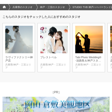
フォトウエディング/結婚写真のPhotorait ホーム
兵庫県のスタジオ
神戸・三宮のスタジオ
STUDIO TVB 神戸ハーバーラン
こちらのスタジオをチェックした人におすすめのスタジオ
ラヴィファクトリー神
プレストベル
Tabi Photo Wedding®︎
戸店
-淡路島＆神戸スタジ
オ-
兵庫県/神戸・三宮エリ
兵庫県/神戸・三宮エリ
兵庫県/神戸・三宮エリ
ア
ア
ア
［PR］