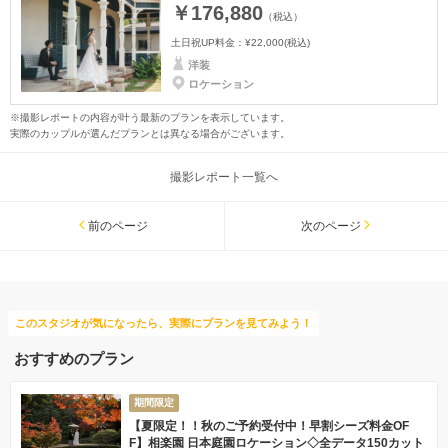
￥176,880
（税込）
土日祝UP料金：
¥22,000
(税込)
洋装
ロケーション
※撮影レポートの内容が叶う最新のプランを表示しています。
実際のカップルが選んだプランとは異なる場合がございます。
撮影レポート一覧へ
前のページ
次のページ
このスタジオが気になったら、実際にプランを見てみよう！
おすすめのプラン
期間限定
【夏限定！！秋のご予約受付中！早割シーズ料金OF
F】相楽園 日本庭園ロケーション◇全データ150カット