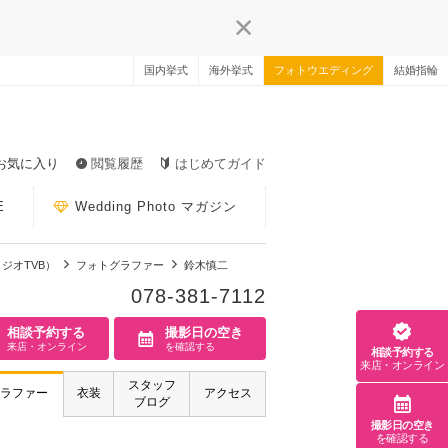
国内挙式
海外挙式
フォトウエディング
結婚指輪
お気に入り
閲覧履歴
はじめてガイド
E
Wedding Photo マガジン
タジオTVB）
フォトグラファー
鈴木慎二
078-381-7112
相談予約する
撮影日の空き
来店・オンライン
を確認する
相談予約する
来店・オンライン
スタッフ
ラファー
衣装
アクセス
ブログ
撮影日の空き
を確認する