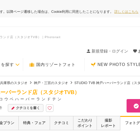
ます。以降ページ遷移した場合は、Cookie利用に同意したことになります。
詳しくはこちら
ンド店（スタジオTVB）｜Photorait
ィングの決め手が見つかるクチコミサイト-Photorait
新規登録・ログイン
トを探す
国内リゾートフォト
NEW PHOTO STYL
兵庫県のスタジオ
神戸・三宮のスタジオ
STUDIO TVB 神戸ハーバーランド店（ス
神戸ハーバーランド店（スタジオTVB）
コウベハーバーランドテン
件
クチコミを書く
こだわり
撮影
金プラン
特典・フェア
クチコミ
フォトグ
ポイント
レポート