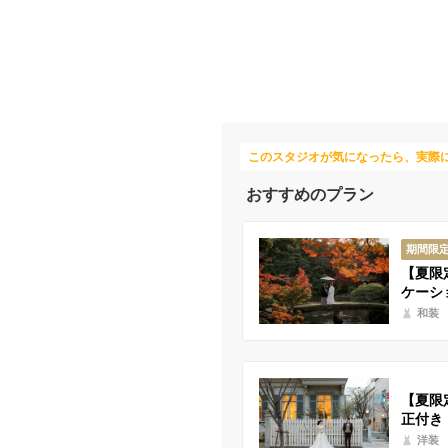
このスタジオが気になったら、実際
おすすめのプラン
期間限
【夏限
ケーシ
和装
【夏限
正付き
洋装