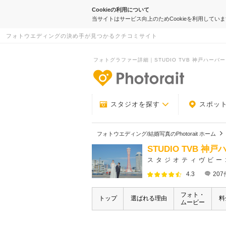
Cookieの利用について
当サイトはサービス向上のためCookieを利用してい
フォトウエディングの決め手が見つかるクチコミサイト
フォトグラファー詳細｜STUDIO TVB 神戸ハーバーラ
-フォトウエデ
スタジオを探す
スポッ
フォトウエディング/結婚写真のPhotorait ホーム
STUDIO TVB 
スタジオティヴビー
4.3
207
フォト・
トップ
選ばれる理由
料
ムービー