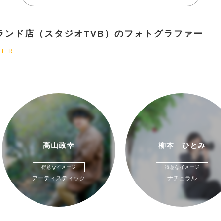
バーランド店（スタジオTVB）のフォトグラファー
HER
高山政幸
柳本 ひとみ
得意なイメージ
得意なイメージ
アーティスティック
ナチュラル