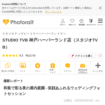
Cookieの利用について
当サイトはサービス向上のためCookieを利用しています。以降ページ遷移した場合は、
Cookie利用に同意したことになります。
詳しくはこちら
スタジオティヴビーコウベハーバーランドテン
STUDIO TVB 神戸ハーバーランド店（スタジオTV
B）
4.3
207
件
クチコミを書く
特典・
資料請求
選ばれる理由
フォト
プラン
クチコミ
もっと見る
フェア
お問合せ
撮影レポート
フォトグラファー
撮影レポート
和装で彩る夜の屋内庭園 - 笑顔あふれるウェディングフォ
衣装
ムービー
トセッション
オプション
ブログ
公開日：2025年8月5日（火）