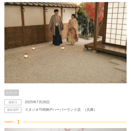
アクセス/TEL
スタジオトップ
こだわりポイント
夜景での撮影
ペットと撮影
スタジオ
2025年7月28日
撮影日
スタジオTVB神戸ハーバーランド店
（兵庫）
撮影場所
海での撮影
豊富なドレス
庭園での撮影
3万円以下のプラン
マタニティフォト
豊富なカラードレス
スタジオでの撮影
豊富な色打掛・着物