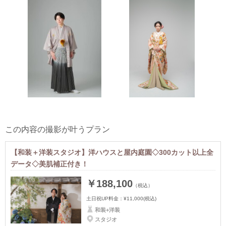
この内容の撮影が叶うプラン
【和装＋洋装スタジオ】洋ハウスと屋内庭園◇300カット以上全
データ◇美肌補正付き！
￥188,100
（税込）
土日祝UP料金：
¥11,000
(税込)
和装+洋装
スタジオ