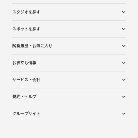
スタジオを探す
スポットを探す
エリアから探す
こだわりから探す
NEW PHOTO STYLE
プランから探す
フォトタイプ診断
フォトグラファーから探す
国内リゾートから探す
閲覧履歴・お気に入り
ロケーションから探す
スタジオから探す
お役立ち情報
閲覧スタジオ
お気に入り
サービス・会社
Wedding Photo マガジン
はじめてガイド
規約・ヘルプ
Photoraitとは
スタジオの掲載について
お問い合わせ
運営会社
サイトマップ
グループサイト
プライバシーポリシー
利用規約
ヘルプ
Wedding Park
Wedding Park 海外
Ringraph