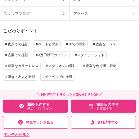
スタッフブログ
アクセス
こだわりポイント
夜景での撮影
ペットと撮影
海での撮影
豊富なドレス
庭園での撮影
3万円以下のプラン
マタニティフォト
豊富なカラードレス
スタジオでの撮影
豊富な色打掛・着物
家族・友人と撮影
チャペルでの撮影
＼1分で完了！サクッと相談だけでもOK／
相談予約する
撮影日の空き
来店・オンライン
を確認する
料金プランを見る
資料請求する
問い合わせる