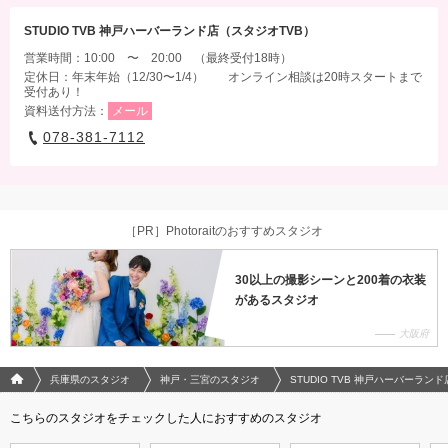
STUDIO TVB 神戸ハーバーランド店（スタジオTVB）
営業時間：10:00 〜 20:00 （最終受付18時）
定休日：年末年始（12/30〜1/4） オンライン相談は20時スタートまで
受付あり！
資料送付方法：
メール
078-381-7112
［PR］Photoraitのおすすめスタジオ
30以上の撮影シーンと200着の衣装
があるスタジオ
大阪府
フォトウエディング/結婚写真のPhotorait ホーム
兵庫県のスタジオ
神戸・三宮のスタジオ
STUDIO TVB 神戸ハーバーラン
こちらのスタジオをチェックした人におすすめのスタジオ