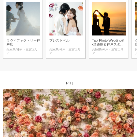
ラヴィファクトリー神
プレストベル
Tabi Photo Wedding®︎
戸店
-淡路島＆神戸スタジ
オ-
兵庫県/神戸・三宮エリ
兵庫県/神戸・三宮エリ
兵庫県/神戸・三宮エリ
ア
ア
ア
［PR］