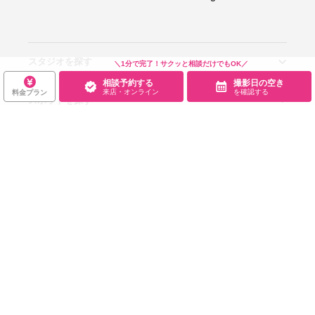
スタジオを探す
＼1分で完了！サクッと相談だけでもOK／
相談予約する
撮影日の空き
来店・オンライン
を確認する
料金プラン
スポットを探す
エリアから探す
こだわりから探す
NEW PHOTO STYLE
プランから探す
フォトタイプ診断
フォトグラファーから探す
国内リゾートから探す
閲覧履歴・お気に入り
ロケーションから探す
スタジオから探す
お役立ち情報
閲覧スタジオ
お気に入り
サービス・会社
Wedding Photo マガジン
はじめてガイド
規約・ヘルプ
Photoraitとは
スタジオの掲載について
お問い合わせ
運営会社
サイトマップ
グループサイト
プライバシーポリシー
利用規約
ヘルプ