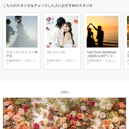
こちらのスタジオをチェックした人におすすめのスタジオ
ラヴィファクトリー神
プレストベル
Tabi Photo Wedding®︎
戸店
-淡路島＆神戸スタジ
オ-
兵庫県/神戸・三宮エリ
兵庫県/神戸・三宮エリ
兵庫県/神戸・三宮エリ
ア
ア
ア
［PR］