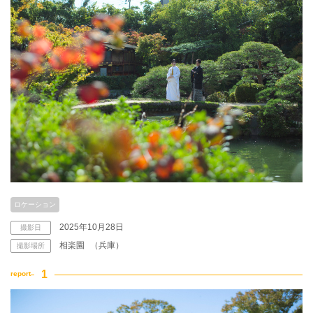
アクセス/TEL
スタジオトップ
こだわりポイント
夜景での撮影
ペットと撮影
ロケーション
2025年10月28日
撮影日
相楽園
（兵庫）
撮影場所
海での撮影
豊富なドレス
庭園での撮影
3万円以下のプラン
マタニティフォト
豊富なカラードレス
スタジオでの撮影
豊富な色打掛・着物