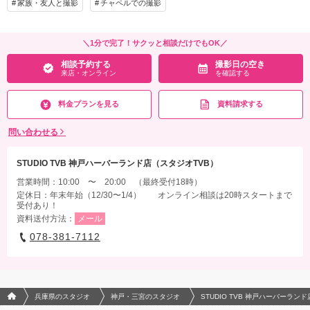
家族・友人と撮影
チャペルでの撮影
＼1分で完了！サクッと相談だけでもOK／
相談予約する
撮影日の空き
来店・オンライン
を確認する
料金プランを見る
資料請求する
問い合わせる
STUDIO TVB 神戸ハーバーランド店（スタジオTVB）
営業時間：10:00 〜 20:00 （最終受付18時）
定休日：年末年始（12/30〜1/4） オンライン相談は20時スタートまで
受付あり！
資料送付方法：
メール
078-381-7112
フォトウエディング/結婚写真のPhotorait ホーム
兵庫県のスタジオ
神戸・三宮のスタジオ
STUDIO TVB 神戸ハーバーラン