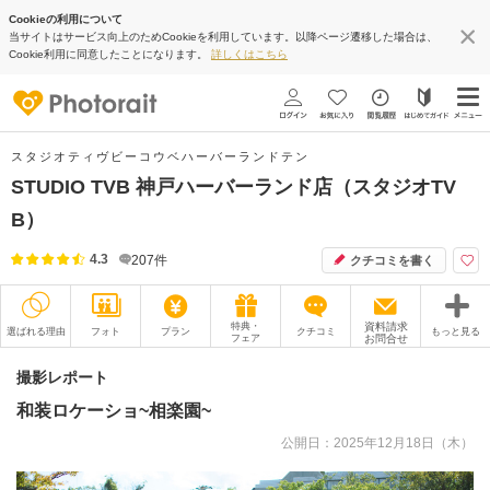
Cookieの利用について
当サイトはサービス向上のためCookieを利用しています。以降ページ遷移した場合は、
Cookie利用に同意したことになります。
詳しくはこちら
スタジオティヴビーコウベハーバーランドテン
STUDIO TVB 神戸ハーバーランド店（スタジオTV
B）
4.3
207
件
クチコミを書く
特典・
資料請求
選ばれる理由
フォト
プラン
クチコミ
もっと見る
フェア
お問合せ
撮影レポート
フォトグラファー
撮影レポート
和装ロケーショ~相楽園~
衣装
ムービー
公開日：2025年12月18日（木）
オプション
ブログ