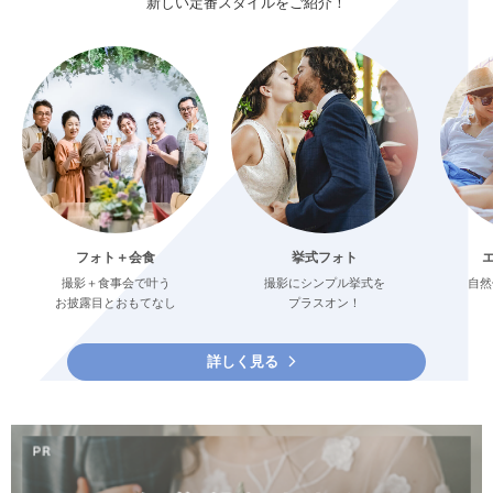
新しい定番スタイルをご紹介！
フォト＋会食
挙式フォト
撮影＋食事会で叶う
撮影にシンプル挙式を
自然
お披露目とおもてなし
プラスオン！
詳しく見る