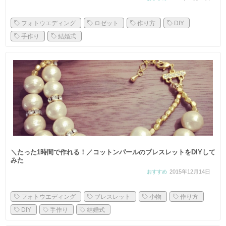
フォトウエディング
ロゼット
作り方
DIY
手作り
結婚式
＼たった1時間で作れる！／コットンパールのブレスレットをDIYして
みた
2015年12月14日
おすすめ
フォトウエディング
ブレスレット
小物
作り方
DIY
手作り
結婚式