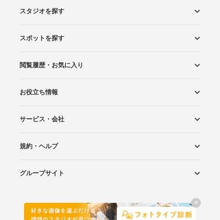
スタジオを探す
スポットを探す
エリアから探す
こだわりから探す
NEW PHOTO STYLE
プランから探す
フォトタイプ診断
フォトグラファーから探す
国内リゾートから探す
閲覧履歴・お気に入り
ロケーションから探す
スタジオから探す
お役立ち情報
閲覧スタジオ
お気に入り
サービス・会社
Wedding Photo マガジン
はじめてガイド
規約・ヘルプ
Photoraitとは
スタジオの掲載について
お問い合わせ
運営会社
サイトマップ
グループサイト
プライバシーポリシー
利用規約
ヘルプ
Wedding Park
Wedding Park 海外
Ringraph
Copyright
©
WEDDING PARK CO.,LTD.