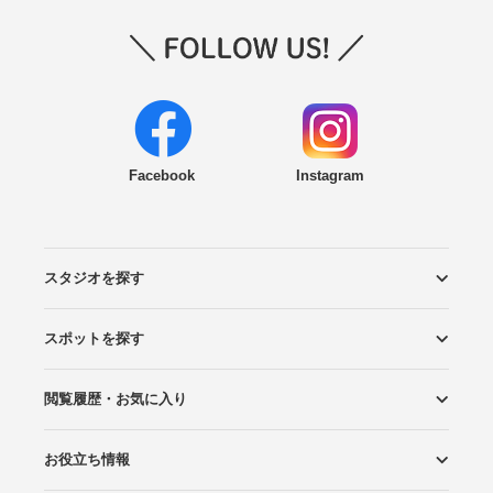
Facebook
Instagram
スタジオを探す
スポットを探す
エリアから探す
こだわりから探す
NEW PHOTO STYLE
プランから探す
フォトタイプ診断
フォトグラファーから探す
国内リゾートから探す
閲覧履歴・お気に入り
ロケーションから探す
スタジオから探す
お役立ち情報
閲覧スタジオ
お気に入り