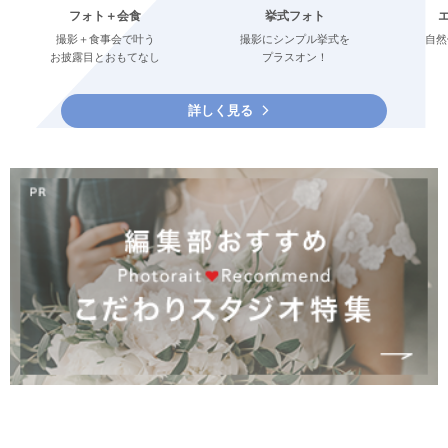
フォト＋会食
挙式フォト
撮影＋食事会で叶う
撮影にシンプル挙式を
自然
お披露目とおもてなし
プラスオン！
詳しく見る