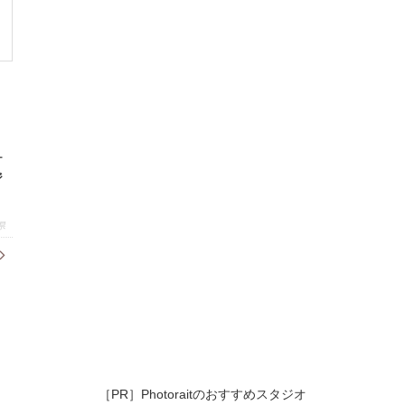
ケ
ジ
県
［PR］Photoraitのおすすめスタジオ