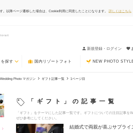
ます。以降ページ遷移した場合は、Cookie利用に同意したことになります。
詳しくはこちら
rait
ィングの決め手が見つかるクチコミサイト-Photorait
新規登録・ログイン
トを探す
国内リゾートフォト
NEW PHOTO STYL
Wedding Photo マガジン
ギフト記事一覧
1ページ目
「ギフト」の記事一覧
「ギフト」をテーマにした記事一覧です。ギフトについての注目記事をWeddi
ぜひ参考にしてください。
結婚式で両親が喜ぶサプライ