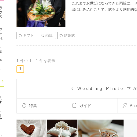
これまでお世話になってきた両親に、
ラ
出に組み込むことで、式をより感動的な
ウ
ズ
で
ェ
ギフト
両親
結婚式
1
る
年
1
件中
1
-
1
件を表示
1
Wedding Photo マ
日
入
す
特集
ガイド
Pho
｜
ア
ジ