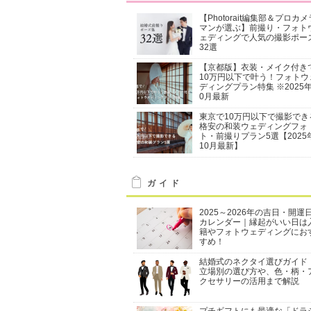
【Photorait編集部＆プロカメ
マンが選ぶ】前撮り・フォト
ェディングで人気の撮影ポー
32選
【京都版】衣装・メイク付き
10万円以下で叶う！フォトウ
ディングプラン特集 ※2025年
0月最新
東京で10万円以下で撮影でき
格安の和装ウェディングフォ
ト・前撮りプラン5選【2025
10月最新】
ガイド
2025～2026年の吉日・開運
カレンダー｜縁起がいい日は
籍やフォトウェディングにお
すめ！
結婚式のネクタイ選びガイド
立場別の選び方や、色・柄・
クセサリーの活用まで解説
プチギフトにも最適な「ドラ