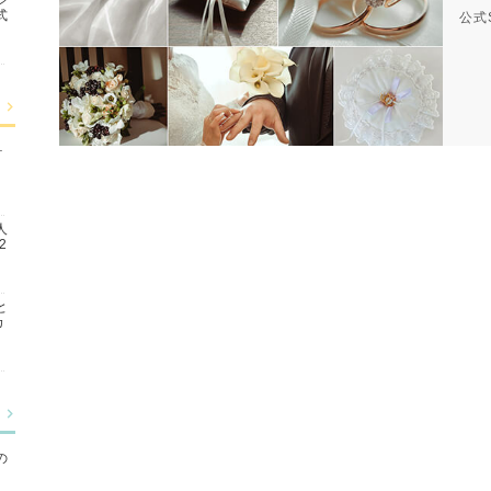
式
公式
ォ
人
2
と
カ
の