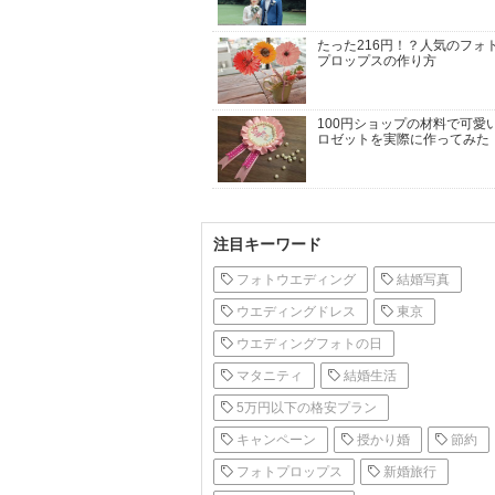
たった216円！？人気のフォ
プロップスの作り方
100円ショップの材料で可愛
ロゼットを実際に作ってみた
注目キーワード
フォトウエディング
結婚写真
ウエディングドレス
東京
ウエディングフォトの日
マタニティ
結婚生活
5万円以下の格安プラン
キャンペーン
授かり婚
節約
フォトプロップス
新婚旅行