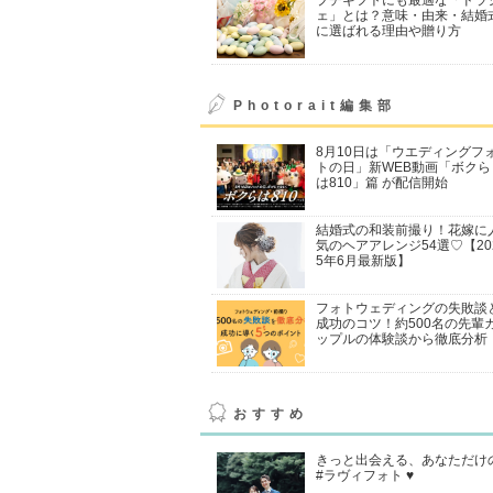
ェ」とは？意味・由来・結婚
に選ばれる理由や贈り方
Photorait編集部
8月10日は「ウエディングフ
トの日」新WEB動画「ボクら
は810」篇 が配信開始
結婚式の和装前撮り！花嫁に
気のヘアアレンジ54選♡【20
5年6月最新版】
フォトウェディングの失敗談
成功のコツ！約500名の先輩
ップルの体験談から徹底分析
おすすめ
きっと出会える、あなただけ
#ラヴィフォト ♥