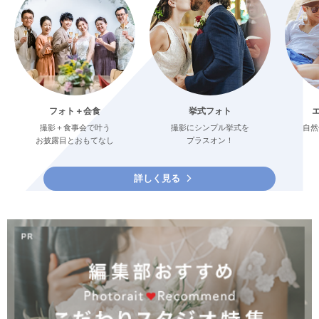
フォト＋会食
挙式フォト
撮影＋食事会で叶う
撮影にシンプル挙式を
自然
お披露目とおもてなし
プラスオン！
詳しく見る