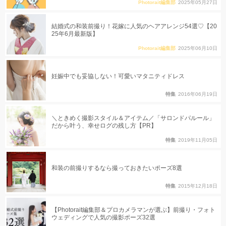
Photorait編集部
2025年05月27日
結婚式の和装前撮り！花嫁に人気のヘアアレンジ54選♡【20
25年6月最新版】
Photorait編集部
2025年06月10日
妊娠中でも妥協しない！可愛いマタニティドレス
特集
2016年06月19日
＼ときめく撮影スタイル＆アイテム／「サロンドパルール」
だから叶う、幸せログの残し方【PR】
特集
2019年11月05日
和装の前撮りするなら撮っておきたいポーズ8選
特集
2015年12月18日
【Photorait編集部＆プロカメラマンが選ぶ】前撮り・フォト
ウェディングで人気の撮影ポーズ32選