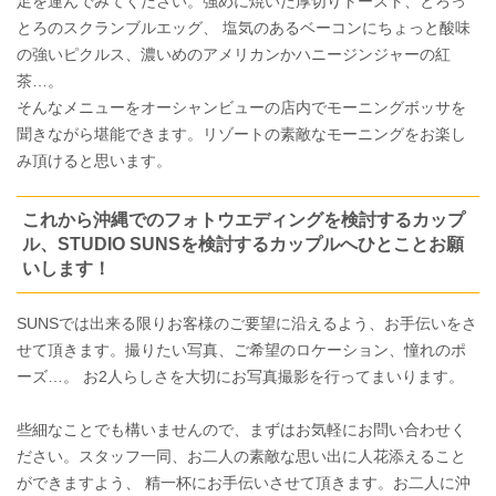
足を運んでみてください。強めに焼いた厚切りトースト、とろっ
とろのスクランブルエッグ、 塩気のあるベーコンにちょっと酸味
の強いピクルス、濃いめのアメリカンかハニージンジャーの紅
茶…。
そんなメニューをオーシャンビューの店内でモーニングボッサを
聞きながら堪能できます。リゾートの素敵なモーニングをお楽し
み頂けると思います。
これから沖縄でのフォトウエディングを検討するカップ
ル、STUDIO SUNSを検討するカップルへひとことお願
いします！
SUNSでは出来る限りお客様のご要望に沿えるよう、お手伝いをさ
せて頂きます。撮りたい写真、ご希望のロケーション、憧れのポ
ーズ…。 お2人らしさを大切にお写真撮影を行ってまいります。
些細なことでも構いませんので、まずはお気軽にお問い合わせく
ださい。スタッフ一同、お二人の素敵な思い出に人花添えること
ができますよう、 精一杯にお手伝いさせて頂きます。お二人に沖