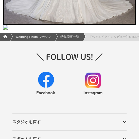
フォトウエディング/結婚写真のPhotorait ホーム
Wedding Photo マガジン
特集記事一覧
【ヘアメイクインタビュー】STUDIO
Facebook
Instagram
スタジオを探す
スポットを探す
エリアから探す
こだわりから探す
NEW PHOTO STYLE
プランから探す
フォトタイプ診断
フォトグラファーから探す
国内リゾートから探す