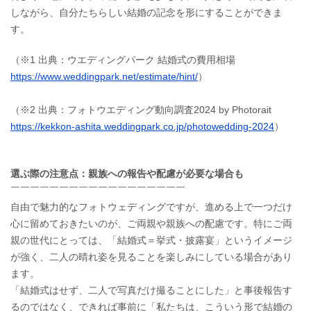
しながら、自分たちらしい結婚の記念を形にすることができま
す。
（※1 出典：ウエディングパーク 結婚式の費用相場
https://www.weddingpark.net/estimate/hint/
）
（※2 出典：フォトウエディング動向調査2024 by Photorait
https://kekkon-ashita.weddingpark.co.jp/photowedding-2024
）
選ぶ際の注意点：親族への報告や配慮が必要な場合も
￣￣￣￣￣￣￣￣￣￣￣￣￣￣￣￣￣￣
自由で魅力的なフォトウェディングですが、進める上で一つだけ
心に留めておきたいのが、ご両親や親族への配慮です。特にご両
親の世代にとっては、「結婚式＝挙式・披露宴」というイメージ
が強く、二人の晴れ姿を見ることを楽しみにしている場合があり
ます。
「結婚式はせず、二人で写真だけ撮ることにした」と事後報告す
るのではなく、できれば事前に「私たちは、こういう形で結婚の