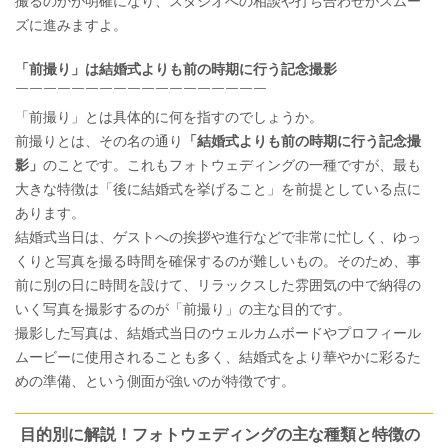
撮るのかが明確になり、スタジオへの相談や打ち合わせがスムー
ズに進みますよ。
「前撮り」は結婚式よりも前の時期に行う記念撮影
￣￣￣￣￣￣￣￣￣￣￣￣￣￣￣￣￣￣
「前撮り」とは具体的に何を指すのでしょうか。
前撮りとは、その名の通り
「結婚式よりも前の時期に行う記念撮
影」
のことです。これもフォトウェディングの一種ですが、最も
大きな特徴は「後に結婚式を挙げること」を前提としている点に
あります。
結婚式当日は、ゲストへの挨拶や進行などで非常に忙しく、ゆっ
くりと写真を撮る時間を確保するのが難しいもの。そのため、事
前に別の日に時間を設けて、リラックスした雰囲気の中で納得の
いく写真を撮影するのが「前撮り」の主な目的です。
撮影した写真は、結婚式当日のウェルカムボードやプロフィール
ムービーに使用されることも多く、結婚式をより華やかに彩るた
めの準備、という側面が強いのが特徴です。
目的別に解説！フォトウェディングの主な種類と特徴の