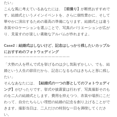
たい」
こんな風に考えているあなたには、【
前撮り】
が断然おすすめで
す。結婚式というメインイベントを、さらに個性豊かに、そして
華やかに演出するための最高の準備になります。結婚式とは違う
衣装やロケーションを選ぶことで、写真のバリエーションが広が
り、見返すのが楽しい素敵なアルバムが作れますよ。
Case2：結婚式はしないけど、記念はしっかり残したいカップル
におすすめのフォトウェディング
￣￣￣￣￣￣￣￣￣￣￣￣￣￣￣￣￣￣
「大勢の人を呼んで式を挙げるのは少し気恥ずかしい。でも、結
婚という人生の節目だから、記念になるものはきちんと形に残し
たい」
そんなあなたには、
【結婚式の一つの形としてのフォトウェディ
ング】
がぴったりです。挙式や披露宴は行わず、写真撮影そのも
のを二人の結婚式とします。費用を抑えつつ、衣装や場所にこだ
わって、自分たちらしい理想の結婚の記念を創り上げることがで
きます。撮影当日は、二人だけの特別な一日を満喫してくださ
い。