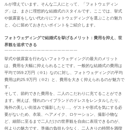
ルが増えています。そんな二人にとって、「フォトウェディン
グ」は、まさに理想的な結婚式のスタイルです。ここでは、挙式
や披露宴をしない代わりにフォトウェディングを選ぶことの魅力
と、心に留めておきたいポイントをご紹介します。
フォトウェディングで結婚式を挙げるメリット：費用を抑え、世
界観を追求できる
￣￣￣￣￣￣￣￣￣￣￣￣￣￣￣￣￣￣
挙式や披露宴を行わないフォトウェディングの最大のメリット
は、費用を大幅に抑えられることです。一般的な結婚式の費用は
平均で359.2万円（※1）なのに対し、フォトウェディングの平均
費用は約25.9万円（※2）と、費用を大きく抑えられるのが魅力で
す。
そして、節約できた費用を、二人のこだわりに充てることができ
ます。例えば、憧れのハイブランドのドレスをレンタルしたり、
海外の美しい街並みで撮影したり…。ゲストや形式を気にする必
要がないため、衣装、ヘアメイク、ロケーション、撮影小物な
ど、細部に至るまで二人だけの世界観を自由に表現できるのが、
何よりの魅力です。準備の負担も少なく、二人きりの時間を満喫