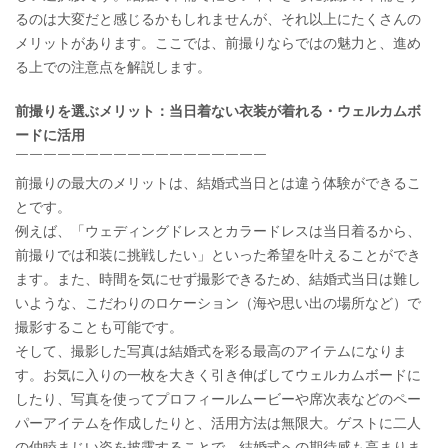
るのは大変だと感じるかもしれませんが、それ以上にたくさんの
メリットがあります。ここでは、前撮りならではの魅力と、進め
る上での注意点を解説します。
前撮りを選ぶメリット：当日着ない衣装が着れる・ウェルカムボ
ードに活用
￣￣￣￣￣￣￣￣￣￣￣￣￣￣￣￣￣￣
前撮りの最大のメリットは、結婚式当日とは違う体験ができるこ
とです。
例えば、「ウェディングドレスとカラードレスは当日着るから、
前撮りでは和装に挑戦したい」といった希望を叶えることができ
ます。また、時間を気にせず撮影できるため、結婚式当日は難し
いような、こだわりのロケーション（海や思い出の場所など）で
撮影することも可能です。
そして、撮影した写真は結婚式を彩る最高のアイテムになりま
す。お気に入りの一枚を大きく引き伸ばしてウェルカムボードに
したり、写真を使ってプロフィールムービーや席次表などのペー
パーアイテムを作成したりと、活用方法は無限大。ゲストに二人
の仲睦まじい姿を披露することで、結婚式への期待感も高まりま