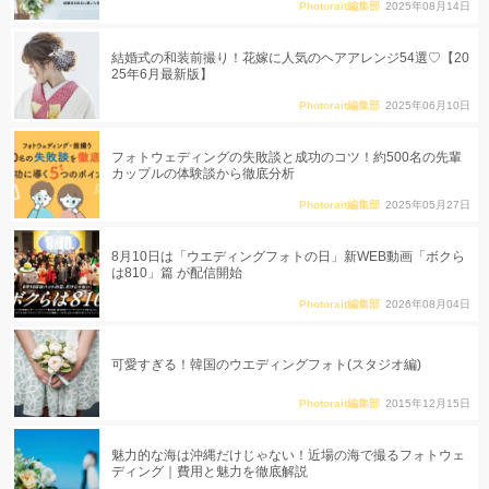
Photorait編集部
2025年08月14日
結婚式の和装前撮り！花嫁に人気のヘアアレンジ54選♡【20
25年6月最新版】
Photorait編集部
2025年06月10日
フォトウェディングの失敗談と成功のコツ！約500名の先輩
カップルの体験談から徹底分析
Photorait編集部
2025年05月27日
8月10日は「ウエディングフォトの日」新WEB動画「ボクら
は810」篇 が配信開始
Photorait編集部
2026年08月04日
可愛すぎる！韓国のウエディングフォト(スタジオ編)
Photorait編集部
2015年12月15日
魅力的な海は沖縄だけじゃない！近場の海で撮るフォトウェ
ディング｜費用と魅力を徹底解説