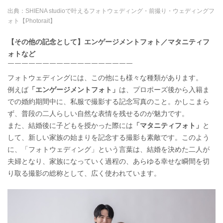
出典：
SHIENA studioで叶えるフォトウェディング・前撮り・ウェディングフ
ォト【Photorait】
【その他の記念として】エンゲージメントフォト／マタニティフ
ォトなど
￣￣￣￣￣￣￣￣￣￣￣￣￣￣￣￣￣￣
フォトウェディングには、この他にも様々な種類があります。
例えば
「エンゲージメントフォト」
は、プロポーズ後から入籍ま
での婚約期間中に、私服で撮影する記念写真のこと。かしこまら
ず、普段の二人らしい自然な表情を残せるのが魅力です。
また、結婚後に子どもを授かった際には
「マタニティフォト」
と
して、新しい家族の始まりを記念する撮影も素敵です。このよう
に、「フォトウェディング」という言葉は、結婚を決めた二人が
夫婦となり、家族になっていく過程の、あらゆる幸せな瞬間を切
り取る撮影の総称として、広く使われています。