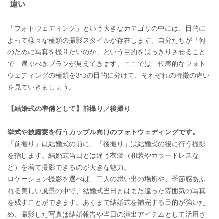
違い
「フォトウェディング」という大きなカテゴリの中には、目的に
よって様々な種類の撮影スタイルが存在します。自分たちが「何
のために写真を撮りたいのか」という目的をはっきりさせること
で、選ぶべきプランが見えてきます。ここでは、代表的なフォト
ウェディングの種類を3つの目的に分けて、それぞれの特徴の違い
を見ていきましょう。
【結婚式の準備として】前撮り／後撮り
￣￣￣￣￣￣￣￣￣￣￣￣￣￣￣￣￣￣
挙式や披露宴を行うカップル向けのフォトウェディングです。
「前撮り」は結婚式の前に、「後撮り」は結婚式の後に行う撮影
を指します。結婚式当日とは違う衣装（和装やカラードレスな
ど）を着て撮影できるのが大きな魅力。
ロケーション撮影を選べば、二人の思い出の場所や、季節感あふ
れる美しい風景の中で、結婚式当日とはまた違った雰囲気の写真
を残すことができます。あくまで結婚式を補完する目的が強いた
め、撮影した写真は結婚報告や当日の演出アイテムとして活用さ