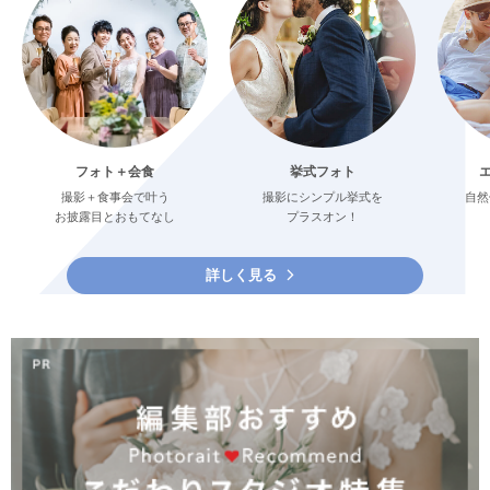
フォト＋会食
挙式フォト
撮影＋食事会で叶う
撮影にシンプル挙式を
自然
お披露目とおもてなし
プラスオン！
詳しく見る