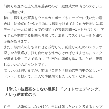
￣￣￣￣￣￣￣￣￣￣￣￣￣￣￣￣￣￣
前撮りを進める上で最も重要なのが、結婚式の準備とのスケジュ
ール調整です。
特に、撮影した写真をウェルカムボードやムービーに使いたい場
合は、結婚式の2〜3ヶ月前には撮影を終えておくのが理想。写真
データが手元に届くまでの期間（通常数週間〜1ヶ月程度）や、ア
イテムを制作する期間も考慮して、逆算してスケジュールを組む
必要があります。
また、結婚式の打ち合わせと並行して、前撮りのためのスタジオ
探しや衣装選び、打ち合わせも進めなければなりません。タスク
が増える分、二人で協力して計画的に準備を進めることが、後悔
しないためのポイントです。
忙しいとは思いますが、前撮り自体を「結婚式準備中の楽しいイ
ベント」と捉えて、二人で準備期間も楽しんでくださいね。
【挙式・披露宴をしない選択】「フォトウェディング」
という結婚式の形
近年、「結婚式はしないけど、形には残したい」と考えるカップ