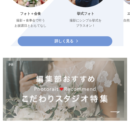
フォト＋会食
挙式フォト
撮影＋食事会で叶う
撮影にシンプル挙式を
自然
お披露目とおもてなし
プラスオン！
詳しく見る