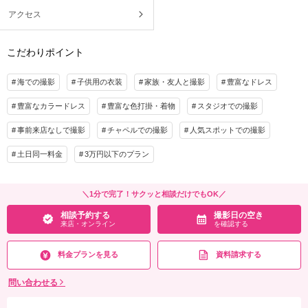
アクセス
こだわりポイント
海での撮影
子供用の衣装
家族・友人と撮影
豊富なドレス
豊富なカラードレス
豊富な色打掛・着物
スタジオでの撮影
事前来店なしで撮影
チャペルでの撮影
人気スポットでの撮影
土日同一料金
3万円以下のプラン
＼1分で完了！サクッと相談だけでもOK／
相談予約する
撮影日の空き
来店・オンライン
を確認する
料金プランを見る
資料請求する
問い合わせる