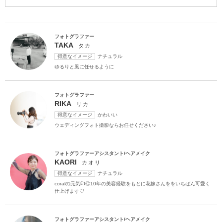
アクセス/TEL
スタジオトップ
こだわりポイント
フォトグラファー
TAKA
タカ
得意なイメージ
ナチュラル
ゆるりと風に任せるように
フォトグラファー
RIKA
リカ
海での撮影
子供用の衣装
得意なイメージ
かわいい
ウェディングフォト撮影ならお任せください♪
フォトグラファーアシスタント/ヘアメイク
KAORI
カオリ
得意なイメージ
ナチュラル
coralの元気印◎10年の美容経験をもとに花嫁さんををいちばん可愛く
家族・友人と撮影
豊富なドレス
仕上げます♡
豊富なカラードレス
豊富な色打掛・着物
スタジオでの撮影
フォトグラファーアシスタント/ヘアメイク
事前来店なしで撮影
チャペルでの撮影
人気スポットでの撮影