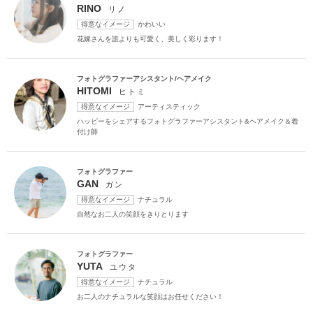
RINO
リノ
土日同一料金
3万円以下のプラン
得意なイメージ
かわいい
花嫁さんを誰よりも可愛く、美しく彩ります！
フォトグラファーアシスタント/ヘアメイク
HITOMI
ヒトミ
得意なイメージ
アーティスティック
ハッピーをシェアするフォトグラファーアシスタント&ヘアメイク＆着
付け師
フォトグラファー
GAN
ガン
得意なイメージ
ナチュラル
自然なお二人の笑顔をきりとります
フォトグラファー
YUTA
ユウタ
得意なイメージ
ナチュラル
お二人のナチュラルな笑顔はお任せください！