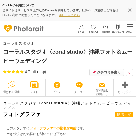
Cookieの利用について
当サイトはサービス向上のためCookieを利用しています。以降ページ遷移した場合は、
Cookie利用に同意したことになります。
詳しくはこちら
コーラルスタジオ
コーラルスタジオ〈coral studio〉沖縄フォト＆ムー
ビーウェディング
4.7
130
件
クチコミを書く
資料請求
選ばれる理由
フォト
プラン
クチコミ
もっと見る
お問合せ
撮影レポート
フォトグラファー
コーラルスタジオ〈coral studio〉沖縄フォト＆ムービーウェディ
ングの
フォトグラファー
指名可能
衣装
ムービー
オプション
ブログ
このスタジオは
フォトグラファーの指名が可能
です。
空き状況はお気軽にお問い合わせ下さい。