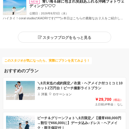
青い海＆緑に包まれ笑顔あふれる沖縄フォトウェ
NEW
ディング♡♡♡
公開日：2026年8月5日（水）
ハイタイ！coral studioのKAORIです(*^^*)♪本日はこちらの素敵なお２人をご紹介し...
スタッフブログをもっと見る
このスタジオが気になったら、実際にプランを見てみよう！
おすすめのプラン
＼8月末迄の成約限定／衣裳・ヘアメイク付コミコミ10
カット2万円台！ビーチ撮影ライトプラン
洋装
ロケーション
￥29,700
（税込）
土日祝UP料金： なし
ビーチ＆グリーンフォト＼8月限定／【通常¥88,000円
→割引で¥66,000に】データ込み♪ドレス・ヘアメイ
ク・雨天保証付！