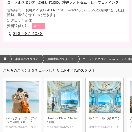
コーラルスタジオ〈coral studio〉沖縄フォト＆ムービーウェディング
営業時間：予約ダイヤル 9:00-17:30 ※Web／メールでのお問い合わせは
随時ご返信させていただきます
定休日：不定休
資料送付方法：
メール
098-987-4088
フォトウエディング/結婚写真のPhotorait ホーム
沖縄県のスタジオ
沖縄本島のスタジオ
コーラルスタジオ〈coral studi
こちらのスタジオをチェックした人におすすめのスタジオ
capryフォトウェディ
TimTim Photo Studio
ルミエール北谷サロン
ング沖縄（キャプリィ
沖縄
フォトウェディング沖
沖縄県/沖縄本島エリア
沖縄県/沖縄本島エリア
沖縄県/沖縄本島エリア
縄）