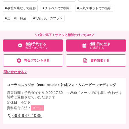
撮影料
新婦衣装2着
新郎衣装1着
事前来店なしで撮影
チャペルでの撮影
人気スポットでの撮影
着付け
ヘアメイク
小物一式
アルバム
データ 100カット
台紙付写真
土日同一料金
3万円以下のプラン
衣装追加
会食
挙式
家族と撮影
家族用衣装レンタル
ペットと撮影
＼1分で完了！サクッと相談だけでもOK／
相談予約する
撮影日の空き
その他含むもの
来店・オンライン
を確認する
スタジオ使用料、写真補正(色調整)、アテンド、ファミリーフォト撮影料金
料金プランを見る
資料請求する
相談予約する
撮影日の空き
来店・オンライン
を確認する
問い合わせる
コーラルスタジオ〈coral studio〉沖縄フォト＆ムービーウェディング
営業時間：予約ダイヤル 9:00-17:30 ※Web／メールでのお問い合わせは
随時ご返信させていただきます
定休日：不定休
資料送付方法：
メール
098-987-4088