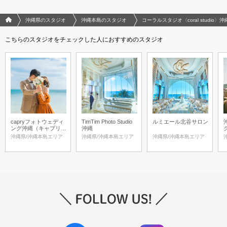
フォトウエディング/結婚写真のPhotorait ホーム
沖縄県のスタジオ
沖縄本島のスタジオ
コーラルスタジオ〈coral studi
こちらのスタジオをチェックした人におすすめのスタジオ
capryフォトウェディ
TimTim Photo Studio
ルミエール北谷サロン
ング沖縄（キャプリィ
沖縄
フォトウェディング沖
沖縄県/沖縄本島エリア
沖縄県/沖縄本島エリア
沖縄県/沖縄本島エリア
縄）