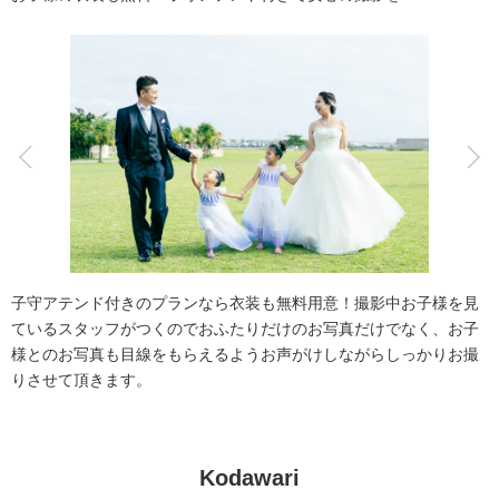
アクセス/TEL
スタジオトップ
こだわりポイント
海での撮影
子供用の衣装
子守アテンド付きのプランなら衣装も無料用意！撮影中お子様を見
ているスタッフがつくのでおふたりだけのお写真だけでなく、お子
様とのお写真も目線をもらえるようお声がけしながらしっかりお撮
りさせて頂きます。
家族・友人と撮影
豊富なドレス
豊富なカラードレス
豊富な色打掛・着物
スタジオでの撮影
Kodawari
事前来店なしで撮影
チャペルでの撮影
人気スポットでの撮影