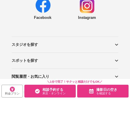
Facebook
Instagram
スタジオを探す
スポットを探す
エリアから探す
こだわりから探す
NEW PHOTO STYLE
プランから探す
フォトタイプ診断
フォトグラファーから探す
国内リゾートから探す
閲覧履歴・お気に入り
ロケーションから探す
スタジオから探す
＼1分で完了！サクッと相談だけでもOK／
相談予約する
撮影日の空き
お役立ち情報
閲覧スタジオ
お気に入り
来店・オンライン
を確認する
料金プラン
サービス・会社
Wedding Photo マガジン
はじめてガイド
規約・ヘルプ
Photoraitとは
スタジオの掲載について
お問い合わせ
運営会社
サイトマップ