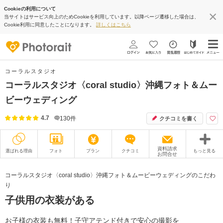
Cookieの利用について
当サイトはサービス向上のためCookieを利用しています。以降ページ遷移した場合は、
Cookie利用に同意したことになります。
詳しくはこちら
コーラルスタジオ
コーラルスタジオ〈coral studio〉沖縄フォト＆ムー
ビーウェディング
4.7
130
件
クチコミを書く
資料請求
選ばれる理由
フォト
プラン
クチコミ
もっと見る
お問合せ
撮影レポート
フォトグラファー
コーラルスタジオ〈coral studio〉沖縄フォト＆ムービーウェディングのこだわ
り
衣装
ムービー
子供用の衣装がある
オプション
ブログ
お子様の衣装も無料！子守アテンド付きで安心の撮影を