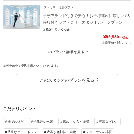
ファミリーフォトを検討している方必見♡追加料金なくお子様との撮影可能！
子守アテンド・ お子様衣装と髪飾りもセットで手軽に撮影♩
ファミリー撮影プラン
キッズフォトのための7大特典付き！
子守アテンド付きで安心！お子様連れに嬉しい7大
お子様衣装/お子様髪飾り/子守アテンド(未就学児1名・撮影時間中)/グリーンで
特典付き♡ファミリースタジオ3シーンプラン
の撮影 /データ増量/アップグレードアクセサリー・ブーケレンタル無料！
洋装
スタジオ
【お子様用品のご用意も！】ベビーベット、おもちゃ・絵本、お湯・レンジ等
¥99,880
（税込）
土日祝UP料金：
なし
プラン詳細
このプランの詳細を見る
撮影料
新婦衣装1着
新郎衣装1着
追加料金なくお子様との撮影が可能、お子様のヘアセットや衣装が無料になる
着付け
ヘアメイク
小物一式
大満足の特典付きプランが新登場しました♡
※料金は全て税込表示となっております。
アルバム
データ 100カット
台紙付写真
【数量限定:7大特典】
衣装追加
会食
挙式
1.お子様衣装1着
このスタジオのプランを見る
2.新婦様ドレス1着追加
家族と撮影
家族用衣装レンタル
ペットと撮影
3.子守アテンド(未就学児1名・撮影時間中)
4.新婦様2着目用アクセサリーチェンジ一式
その他含むもの
5.アップグレードアクセサリー
ビーチ申請料金、写真補正(色調整)、アテンド、ファミリーフォト料金、簡易ベット
こだわりポイント
6.アップグレードブーケ
他お子様用品用意(詳細は公式HPプランをご覧ください)
7.シーンブーケレンタル
海での撮影
子供用の衣装
家族・友人と撮影
豊富なドレス
相談予約する
撮影日の空き
来店・オンライン
を確認する
プラン詳細
豊富なカラードレス
豊富な色打掛・着物
スタジオでの撮影