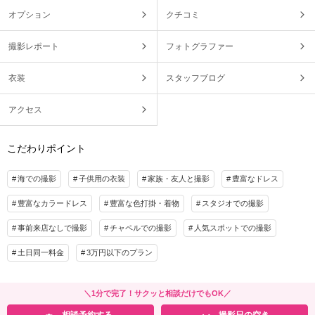
オプション
クチコミ
撮影レポート
フォトグラファー
衣装
スタッフブログ
アクセス
こだわりポイント
海での撮影
子供用の衣装
家族・友人と撮影
豊富なドレス
豊富なカラードレス
豊富な色打掛・着物
スタジオでの撮影
事前来店なしで撮影
チャペルでの撮影
人気スポットでの撮影
土日同一料金
3万円以下のプラン
＼1分で完了！サクッと相談だけでもOK／