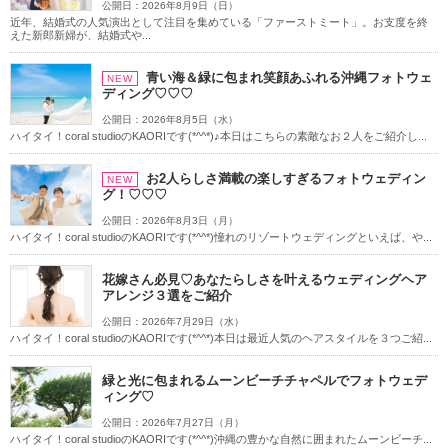
公開日：2026年8月9日（日）
アクセス/TEL
スタジオトップ
近年、結婚式の人気演出として注目を集めている「ファーストミート」。お支度を終
えた新郎新婦が、結婚式や...
こだわりポイント
青い海＆緑に包まれ笑顔あふれる沖縄フォトウェ
NEW
ディング♡♡♡
公開日：2026年8月5日（水）
ハイタイ！coral studioのKAORIです(*^^*)♪本日はこちらの素敵なお２人をご紹介し...
お2人らしさ満載の楽しすぎるフォトウェディン
NEW
グ！♡♡♡
公開日：2026年8月3日（月）
海での撮影
子供用の衣装
ハイタイ！coral studioのKAORIです(*^^*)憧れのリゾートウェディングといえば、や...
花嫁さん必見♡あなたらしさを叶えるウェディングヘア
アレンジ３選をご紹介
公開日：2026年7月29日（水）
ハイタイ！coral studioのKAORIです(*^^*)本日は最近人気のヘアスタイルを３つご紹...
緑と光に包まれるムーンビーチチャペルでフォトウェデ
家族・友人と撮影
豊富なドレス
ィング♡
豊富なカラードレス
豊富な色打掛・着物
スタジオでの撮影
公開日：2026年7月27日（月）
ハイタイ！coral studioのKAORIです(*^^*)沖縄の豊かな自然に囲まれたムーンビーチ...
事前来店なしで撮影
チャペルでの撮影
人気スポットでの撮影