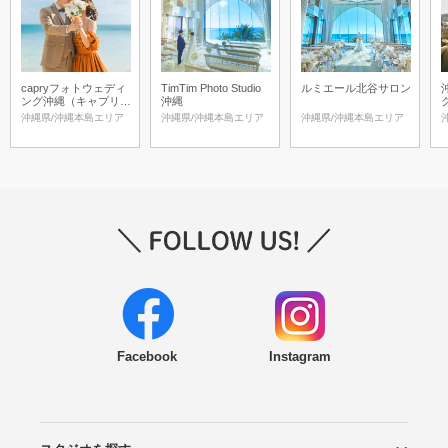
capryフォトウェディ
TimTim Photo Studio
ルミエール北谷サロン
ング沖縄（キャプリィ
沖縄
フォトウェディング沖
沖縄県/沖縄本島エリア
沖縄県/沖縄本島エリア
沖縄県/沖縄本島エリア
縄）
Facebook
Instagram