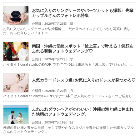
土日同一料金
3万円以下のプラン
お気に入りのリングケースやパーツカットも撮影♩先輩
カップルさんのフォトレポ特集
公開日：2026年7月26日（日）
お気に入りのリングケースや結婚指輪、こだわりのネイルまでしっかり写真に残し
た、おふたりらしいフォトウ...
南国・沖縄の伝統スポット「波上宮」で叶える！笑顔あ
ふれる和装フォトウェディング♡
公開日：2026年7月22日（水）
ハイタイ！coral stuidioのKAORIです(*^^*)今回は由緒ある「波上宮」で行われた、...
人気カラードレス３選♪お気に入りのドレスが見つかる♡
公開日：2026年7月20日（月）
ハイタイ！coral studioのKAORIです(*^^*)本日は人気のカラードレスを３つご紹介し...
ふわふわダウンヘアがかわいい！沖縄の海と緑に包まれ
た快晴のフォトウェディング♩
公開日：2026年7月19日（日）
沖縄の青い海と豊かな自然、そして華やかなスタジオを舞台に撮影した先輩カップル
さんのフォトウェディング...