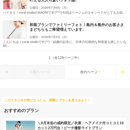
叶える大人可愛いフォト婚♪
公開日：2026年7月6日（月）
ハイタイ！coral studioのKAORIです(*^^*)今回はベージュのタキシードがとてもお似...
和装プランでファミリーフォト！島内＆島外のお客ささ
まどちらもご希望増えています♩
公開日：2026年7月5日（日）
こんにちは！coral studioです(^^)「結婚の記念に、日本の伝統的な和装姿も残したいな
&h...
1（全128ページ中）
前のページ
次のページ
このスタジオが気になったら、実際にプランを見てみよう！
おすすめのプラン
＼8月末迄の成約限定／衣裳・ヘアメイク付コミコミ10
カット2万円台！ビーチ撮影ライトプラン