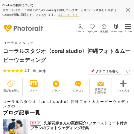
Cookieの利用について
当サイトはサービス向上のためCookieを利用しています。以降ページ遷移した場合は、
Cookie利用に同意したことになります。
詳しくはこちら
コーラルスタジオ
コーラルスタジオ〈coral studio〉沖縄フォト＆ムー
ビーウェディング
4.7
130
件
クチコミを書く
資料請求
選ばれる理由
フォト
プラン
クチコミ
もっと見る
お問合せ
撮影レポート
フォトグラファー
コーラルスタジオ〈coral studio〉沖縄フォト＆ムービーウェディ
ングの
ブログ記事一覧
衣装
ムービー
先輩花嫁さんの実例紹介♪ファーストミート付き
NEW
オプション
ブログ
プランのフォトウェディング特集