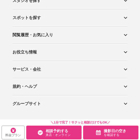
スタジオを探す
スポットを探す
エリアから探す
こだわりから探す
NEW PHOTO STYLE
プランから探す
フォトタイプ診断
フォトグラファーから探す
国内リゾートから探す
閲覧履歴・お気に入り
ロケーションから探す
スタジオから探す
お役立ち情報
閲覧スタジオ
お気に入り
サービス・会社
Wedding Photo マガジン
はじめてガイド
規約・ヘルプ
Photoraitとは
スタジオの掲載について
お問い合わせ
運営会社
サイトマップ
グループサイト
プライバシーポリシー
利用規約
ヘルプ
Wedding Park
Wedding Park 海外
Ringraph
＼1分で完了！サクッと相談だけでもOK／
相談予約する
撮影日の空き
Copyright
©
WEDDING PARK CO.,LTD.
来店・オンライン
を確認する
料金プラン