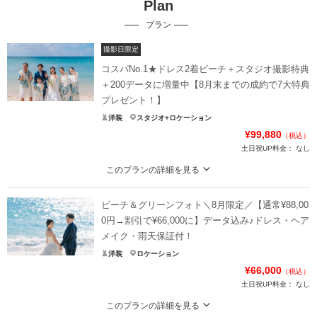
Plan
プラン
撮影日限定
コスパNo.1★ドレス2着ビーチ＋スタジオ撮影特典
＋200データに増量中【8月末までの成約で7大特典
プレゼント！】
洋装
スタジオ+ロケーション
¥99,880
（税込）
土日祝UP料金：
なし
このプランの詳細を見る
ドレス2着＋スタジオ撮影＋200データのプランが10万円以下♩アテンド＆雨天
補償も付いた安心のプランです♩
ビーチ＆グリーンフォト＼8月限定／【通常¥88,00
いまだけ【7大特典プレゼント】
0円→割引で¥66,000に】データ込み♪ドレス・ヘア
1.ドレス1着追加
メイク・雨天保証付！
2.データ100枚追加
洋装
ロケーション
3.グリーンロケ撮影
¥66,000
（税込）
4.スタジオ1シーン撮影
土日祝UP料金：
なし
5.アップグレードアクセサリー無料
6.アップグレードブーケ無料
このプランの詳細を見る