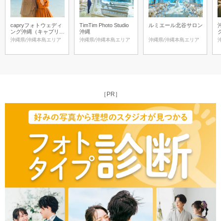
capryフォトウェディ
TimTim Photo Studio
ルミエール北谷サロン
ング沖縄（キャプリィ
沖縄
フォトウェディング沖
沖縄県/沖縄本島エリア
沖縄県/沖縄本島エリア
沖縄県/沖縄本島エリア
縄）
［PR］