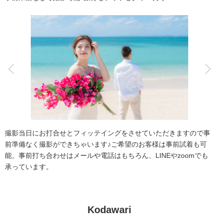
アクセス/TEL
スタジオトップ
こだわりポイント
海での撮影
子供用の衣装
撮影当日にお打合せとフィッテイングをさせていただきますので事
前準備なく撮影ができちゃいます♪ご希望のお客様は事前試着も可
能。事前打ち合わせはメールや電話はもちろん、LINEやzoomでも
承っています。
家族・友人と撮影
豊富なドレス
豊富なカラードレス
豊富な色打掛・着物
スタジオでの撮影
Kodawari
事前来店なしで撮影
チャペルでの撮影
人気スポットでの撮影