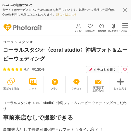
Cookieの利用について
当サイトはサービス向上のためCookieを利用しています。以降ページ遷移した場合は、
Cookie利用に同意したことになります。
詳しくはこちら
コーラルスタジオ
コーラルスタジオ〈coral studio〉沖縄フォト＆ムー
ビーウェディング
4.7
130
件
クチコミを書く
資料請求
選ばれる理由
フォト
プラン
クチコミ
もっと見る
お問合せ
撮影レポート
フォトグラファー
コーラルスタジオ〈coral studio〉沖縄フォト＆ムービーウェディングのこだわ
り
衣装
ムービー
事前来店なしで撮影できる
オプション
ブログ
事前来店なしで撮影可能♪旅行もフォトもタイパ良く！