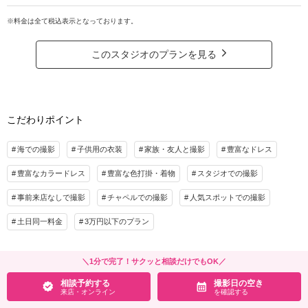
7.ブーケレンタル２つ目無料
100データ付、充実のプランが10万円以下♩ビーチとグリーンで沖縄らしい景
など超充実特典！
色と撮影。アテンド＆雨天補償も付いた安心のプランです♩
※料金は全て税込表示となっております。
お得にコーラルスタジオを利用いただけるベーシックビーチプラン♪
プラン詳細
7大特典で期間限定割引価格、データ追加、グリーンロケ撮影プレゼント、アッ
このスタジオのプランを見る
プグレードアクセサリー無料、アップグレードブーケ無料、ドローンフォト撮
撮影料
新婦衣装2着
新郎衣装1着
影・ヤシの木ロード撮影指定オプション50％OFF
着付け
ヘアメイク
小物一式
アルバム
データ 200カット
台紙付写真
プラン詳細
こだわりポイント
衣装追加
会食
挙式
撮影料
新婦衣装1着
新郎衣装1着
家族と撮影
家族用衣装レンタル
ペットと撮影
着付け
ヘアメイク
小物一式
海での撮影
子供用の衣装
家族・友人と撮影
豊富なドレス
アルバム
データ 100カット
台紙付写真
その他含むもの
豊富なカラードレス
豊富な色打掛・着物
スタジオでの撮影
ビーチ申請料金、写真補正(色調整)、アテンド、■7大特典1.ドレス1着追加 2.撮影デ
衣装追加
会食
挙式
ータ増量 3.グリーンロケ撮影 4.スタジオ1シーン撮影5.アップグレードアクセサリー
事前来店なしで撮影
チャペルでの撮影
人気スポットでの撮影
家族と撮影
家族用衣装レンタル
ペットと撮影
6.アップグレードブーケ 7.ブーケレンタル２つ目
土日同一料金
3万円以下のプラン
その他含むもの
相談予約する
撮影日の空き
来店・オンライン
を確認する
新婦様 洋装1点,新郎様 洋装1点,新婦様ヘアセット＆メイク1スタイル, アクセサリー,
シューズ各1点,撮影代,ビーチ申請料金,写真補正(色調整),アテンド,雨天補償
＼1分で完了！サクッと相談だけでもOK／
相談予約する
撮影日の空き
相談予約する
撮影日の空き
来店・オンライン
を確認する
来店・オンライン
を確認する