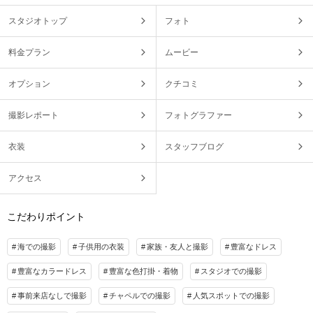
スタジオトップ
フォト
料金プラン
ムービー
オプション
クチコミ
撮影レポート
フォトグラファー
衣装
スタッフブログ
アクセス
こだわりポイント
海での撮影
子供用の衣装
家族・友人と撮影
豊富なドレス
豊富なカラードレス
豊富な色打掛・着物
スタジオでの撮影
事前来店なしで撮影
チャペルでの撮影
人気スポットでの撮影