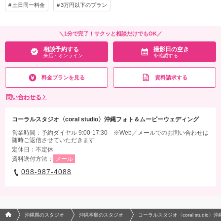
土日同一料金
3万円以下のプラン
＼1分で完了！サクッと相談だけでもOK／
相談予約する
撮影日の空き
来店・オンライン
を確認する
料金プランを見る
資料請求する
問い合わせる
コーラルスタジオ〈coral studio〉沖縄フォト＆ムービーウェディング
営業時間：予約ダイヤル 9:00-17:30 ※Web／メールでのお問い合わせは
随時ご返信させていただきます
定休日：不定休
資料送付方法：
メール
098-987-4088
フォトウエディング/結婚写真のPhotorait ホーム
沖縄県のスタジオ
沖縄本島のスタジオ
コーラルスタジオ〈coral studi