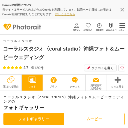
Cookieの利用について
当サイトはサービス向上のためCookieを利用しています。以降ページ遷移した場合は、
Cookie利用に同意したことになります。
詳しくはこちら
コーラルスタジオ
コーラルスタジオ〈coral studio〉沖縄フォト＆ムー
ビーウェディング
4.7
130
件
クチコミを書く
資料請求
選ばれる理由
フォト
プラン
クチコミ
もっと見る
お問合せ
撮影レポート
フォトグラファー
コーラルスタジオ〈coral studio〉沖縄フォト＆ムービーウェディ
ングの
フォトギャラリー
衣装
ムービー
フォトギャラリー
ムービー
オプション
ブログ