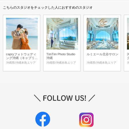
こちらのスタジオをチェックした人におすすめのスタジオ
capryフォトウェディ
TimTim Photo Studio
ルミエール北谷サロン
ング沖縄（キャプリィ
沖縄
フォトウェディング沖
沖縄県/沖縄本島エリア
沖縄県/沖縄本島エリア
沖縄県/沖縄本島エリア
縄）