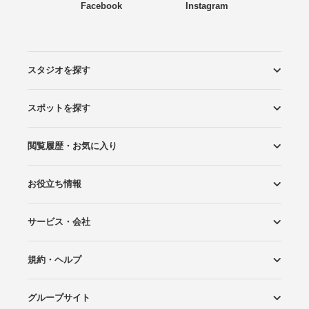
Facebook
Instagram
スタジオを探す
スポットを探す
エリアから探す
こだわりから探す
NEW PHOTO STYLE
プランから探す
フォトタイプ診断
フォトグラファーから探す
国内リゾートから探す
閲覧履歴・お気に入り
ロケーションから探す
スタジオから探す
お役立ち情報
閲覧スタジオ
お気に入り
サービス・会社
Wedding Photo マガジン
はじめてガイド
規約・ヘルプ
Photoraitとは
スタジオの掲載について
お問い合わせ
運営会社
サイトマップ
グループサイト
プライバシーポリシー
利用規約
ヘルプ