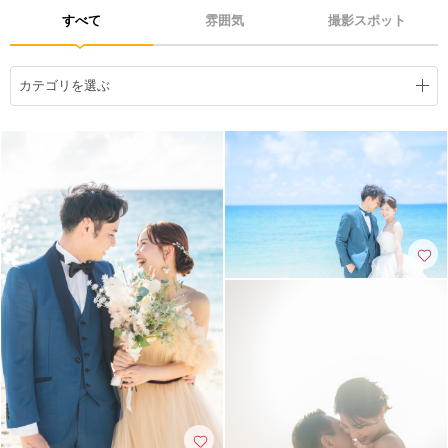
アクセス/TEL
スタジオトップ
すべて
雰囲気
撮影スポット
こだわりポイント
カテゴリを選ぶ
海での撮影
子供用の衣装
家族・友人と撮影
豊富なドレス
豊富なカラードレス
豊富な色打掛・着物
スタジオでの撮影
事前来店なしで撮影
チャペルでの撮影
人気スポットでの撮影