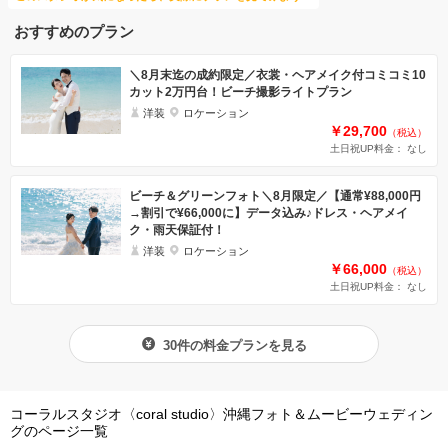
おすすめのプラン
＼8月末迄の成約限定／衣裳・ヘアメイク付コミコミ10
カット2万円台！ビーチ撮影ライトプラン
洋装
ロケーション
￥29,700
（税込）
土日祝UP料金： なし
ビーチ＆グリーンフォト＼8月限定／【通常¥88,000円
→割引で¥66,000に】データ込み♪ドレス・ヘアメイ
ク・雨天保証付！
洋装
ロケーション
￥66,000
（税込）
土日祝UP料金： なし
30件の料金プランを見る
コーラルスタジオ〈coral studio〉沖縄フォト＆ムービーウェディン
グのページ一覧