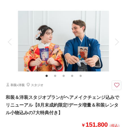
プラン詳細
撮影料
新婦衣装2着
新郎衣装1着
着付け
ヘアメイク
小物一式
アルバム
データ 100 カット
台紙付写真
衣装追加
会食
挙式
家族と撮影
家族用衣装レンタル
ペットと撮影
その他含むもの
約4時間 スタジオ使用料、写真補正(色調整)、アテンド■7大特典1.撮影デ
ータ増量 2.ドレス1着追加 3.新婦様2着目用アクセサリーチェンジ一式 4.ヘ
アメイクチェンジ 5.アップグレードアクセサリー6.アップグレードブーケ 7.
シーンごとブーケチェンジ
和装+洋装
スタジオ
100データ付き！お好きなシーンを選んで撮影♡キャンペーンでヘアメイ
和装＆洋装スタジオプランがヘアメイクチェンジ込みで
ク・アクセサリーチェンジで2スタイル楽しめる充実の内容に♩
リニューアル【8月末成約限定!データ増量＆和装レンタ
貸切スタジオでゆったりと撮影できる、コーラルスタジオの世界観を満喫で
きるプラン。
ル小物込みの7大特典付き】
全7種類からお好きなシーンをセレクトして撮影していただけます。ヘアメ
イクとドレスで雰囲気を変えて撮影できる充実の内容にリニューアル。ドレ
151,800
￥
（税込）