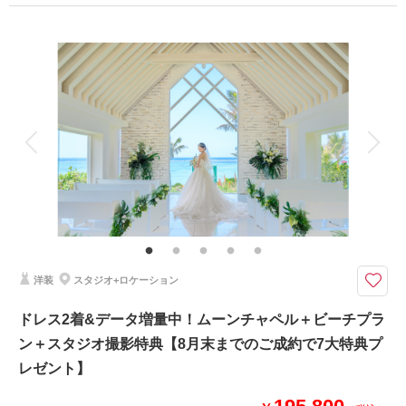
プラン詳細
撮影日：
2025年6月21日
撮影場所：
美々ビーチ
（沖縄）
撮影料
新婦衣装1着
新郎衣装1着
着付け
ヘアメイク
小物一式
アルバム
データ 150 カット
台紙付写真
衣装追加
会食
挙式
相談予約する
撮影日の空き
家族と撮影
家族用衣装レンタル
ペットと撮影
来店・オンライン
を確認する
その他含むもの
ビーチ・チャペル使用料、写真補正(色調整)、アテンド■7大特典：期間限定
割引価格,チャペル・館内撮影申請料,データ50枚追加,セレモニー風撮影,ア
ップグレードアクセサリー・ブーケレンタル,ムービー追加50％OFF
洋装
スタジオ+ロケーション
沖縄の美しい海に愛を誓う。ムーンビーチ内のチャペル、館内で撮影ができ
るプランが価格をおさえて新登場
ドレス2着&データ増量中！ムーンチャペル＋ビーチプラ
※3、4、7、10、11月-12月上旬の撮影は、2ヶ月前からの予約となりま
ン＋スタジオ撮影特典【8月末までのご成約で7大特典プ
す。
※土日祝+22,000円(税込)
レゼント】
◾️雨天補償について
振替不可・チャペル・館内撮影分で150データ納品となります