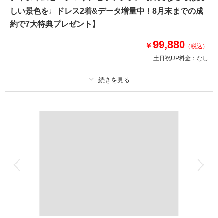
しい景色を♩ドレス2着&データ増量中！8月末までの成
※3、4、7、10、11月-12月上旬撮影は2ヶ月前からのご予約となります。
※土日祝は+22,000円(税込)
約で7大特典プレゼント】
※上記以外も都合により2ヶ月前予約となる場合がございます。
◾️雨天補償について
99,880
￥
（税込）
館内撮影は雨天でも実施
土日祝UP料金：
なし
ビーチ撮影のみ雨天補償にて振替可能
このプランで撮影可能な撮影レポート
プラン詳細
撮影日：
2026年3月24日
撮影場所：
チャペル+ビーチ
（沖縄）
撮影料
新婦衣装2着
新郎衣装1着
着付け
ヘアメイク
小物一式
アルバム
データ 200 カット
台紙付写真
衣装追加
会食
挙式
相談予約する
撮影日の空き
家族と撮影
家族用衣装レンタル
ペットと撮影
来店・オンライン
を確認する
その他含むもの
ビーチ申請料、スタジオ使用料、写真補正(色調整)■7大特典1.ドレス1着追
加 2.撮影データ増量 3.グリーンロケ撮影 4.新婦様2着目用アクセサリーチェ