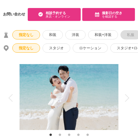
アクセス/TEL
スタジオトップ
相談予約する
撮影日の空き
お問い合わせ
こだわりポイント
来店・オンライン
を確認する
指定なし
和装
洋装
和装+洋装
私服
指定なし
スタジオ
ロケーション
スタジオ+
海での撮影
子供用の衣装
家族・友人と撮影
豊富なドレス
豊富なカラードレス
豊富な色打掛・着物
スタジオでの撮影
事前来店なしで撮影
チャペルでの撮影
人気スポットでの撮影