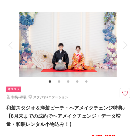
プラン詳細
撮影料
新婦衣装2着
新郎衣装1着
相談予約する
撮影日の空き
着付け
ヘアメイク
小物一式
来店・オンライン
を確認する
アルバム
データ 200 カット
台紙付写真
衣装追加
会食
挙式
家族と撮影
家族用衣装レンタル
ペットと撮影
その他含むもの
ビーチ申請料金、写真補正(色調整)、アテンド、■7大特典1.ドレス1着追加
2.撮影データ増量 3.グリーンロケ撮影 4.スタジオ1シーン撮影5.アップグレ
ードアクセサリー 6.アップグレードブーケ 7.ブーケレンタル２つ目
オススメ
ドレス2着＋スタジオ撮影＋200データのプランが10万円以下♩アテンド＆
和装+洋装
スタジオ+ロケーション
雨天補償も付いた安心のプランです♩
和装スタジオ＆洋装ビーチ・ヘアメイクチェンジ特典♪
いまだけ【7大特典プレゼント】
【8月末までの成約でヘアメイクチェンジ・データ増
1.ドレス1着追加
2.データ100枚追加
量・和装レンタル小物込み！】
3.グリーンロケ撮影
4.スタジオ1シーン撮影