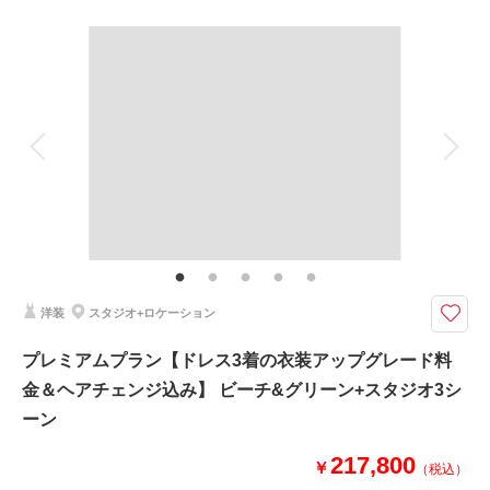
撮影場所：
美々ビーチ
（沖縄）
撮影料
新婦衣装2着
新郎衣装1着
着付け
ヘアメイク
小物一式
アルバム
データ 100 カット
台紙付写真
相談予約する
撮影日の空き
衣装追加
会食
挙式
来店・オンライン
を確認する
家族と撮影
家族用衣装レンタル
ペットと撮影
その他含むもの
スタジオ使用料、写真補正(色調整)、アテンド、ファミリーフォト撮影料金
追加料金なくお子様との撮影が可能、お子様のヘアセットや衣装が無料にな
る大満足の特典付きプランが新登場しました♡
洋装
スタジオ+ロケーション
【数量限定:7大特典】
1.お子様衣装1着
プレミアムプラン【ドレス3着の衣装アップグレード料
2.新婦様ドレス1着追加
金＆ヘアチェンジ込み】 ビーチ&グリーン+スタジオ3シ
3.子守アテンド(未就学児1名・撮影時間中)
4.新婦様2着目用アクセサリーチェンジ一式
ーン
5.アップグレードアクセサリー
6.アップグレードブーケ
217,800
￥
（税込）
7.シーンブーケレンタル