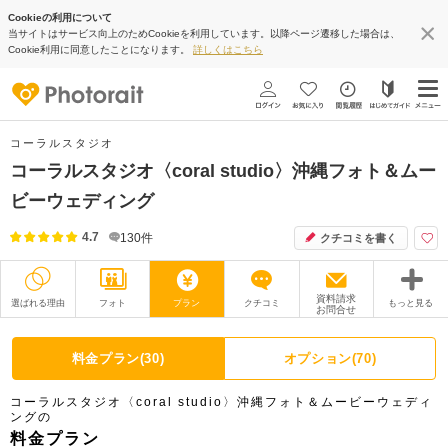
Cookieの利用について
当サイトはサービス向上のためCookieを利用しています。以降ページ遷移した場合は、
Cookie利用に同意したことになります。
詳しくはこちら
コーラルスタジオ
コーラルスタジオ〈coral studio〉沖縄フォト＆ムー
ビーウェディング
4.7
130
件
クチコミを書く
資料請求
選ばれる理由
フォト
プラン
クチコミ
もっと見る
お問合せ
撮影レポート
フォトグラファー
料金プラン(30)
オプション(70)
衣装
ムービー
コーラルスタジオ〈coral studio〉沖縄フォト＆ムービーウェディ
ングの
オプション
ブログ
料金プラン