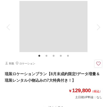
撮影料
新婦衣装1着
新郎衣装1着
着付け
ヘアメイク
小物一式
アルバム
データ 100 カット
台紙付写真
衣装追加
会食
挙式
相談予約する
撮影日の空き
来店・オンライン
を確認する
家族と撮影
家族用衣装レンタル
ペットと撮影
その他含むもの
スタジオ使用料、写真補正(色調整)、アテンド、■7大特典 1.データ増量2.ア
ップグレードアクセサリーレンタル無料 3.アップグレードブーケレンタル
4.撮影用傘無料レンタル 5.新郎新婦様補正用小物 6.新婦様肌着・足袋 7.新
郎様肌着・足袋
和装
ロケーション
和装×沖縄らしいロケーション撮影で特別な1日を
琉装ロケーションプラン【8月末成約限定!データ増量＆
和装、オーガンジーの新和装からセレクト可能♡
琉装レンタル小物込みの7大特典付き！】
ロケ地は波上宮/赤瓦の古民家(海のふるさと公園)/福州園より1箇所よりセレ
クト(他ロケ地要見積もり)
129,800
￥
（税込）
土日祝UP料金：
なし
このプランで撮影可能な撮影レポート