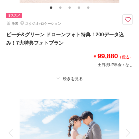
データ100枚追加,新婦様ヘアメイク・アクセサリーチェンジ一,グリーンロ
ケ撮影,アップグレードアクセサリー・ブーケレンタル,ブーケチェンジ
オススメ
ファーストミート撮影、グリーン＆ビーチ撮影を含む7大特典プレゼント
洋装
スタジオ+ロケーション
中！1日一組様限定のため、ご希望の方はお早めにお問合せください
リクエストの多いファーストミート撮影をプランにしました！スタジオ併設
ビーチ&グリーン ドローンフォト特典！200データ込
だからできる特別なプランで、おふたりのドレス＆タキシード姿のファース
み！7大特典フォトプラン
トミートを記念に残します♪
9：00来店限定のため1日1組のみの特別なプラン。
99,880
￥
（税込）
ぜひお問い合わせくださいね。
土日祝UP料金：
なし
このプランで撮影可能な撮影レポート
撮影日：
2026年1月13日
プラン詳細
撮影場所：
ビーチ＆スタジオ＆グリーン
（沖
縄）
撮影料
新婦衣装1着
新郎衣装1着
着付け
ヘアメイク
小物一式
アルバム
データ 200 カット
台紙付写真
相談予約する
撮影日の空き
衣装追加
会食
挙式
来店・オンライン
を確認する
家族と撮影
家族用衣装レンタル
ペットと撮影