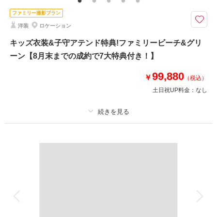
使用料/ビーチ申請料金/写真補正(色調整)/アテンド/雨天補償/補正用小物,タ
オル,肌着,足袋貸出
ファミリー撮影プラン
洋装
ロケーション
琉装＆洋装を2スタイル、ヘアメイクチェンジも込みで楽しめる充実のプラ
ン！
キッズ衣装&子守アテンド特典!ファミリービーチ&グリ
琉装と洋装スタジオがセットになったの特典付きプランが新登場！
ーン【8月末までの成約で7大特典付き！】
写真映えなスタジオセットで理想の琉装フォトを実現。
沖縄らしい華やかな彩りが魅力の琉装。沖縄のお客様はもちろん、県外のお
99,880
￥
（税込）
客様もぜひご利用ください。
土日祝UP料金：
なし
このプランで撮影可能な撮影レポート
撮影日：
2025年11月12日
プラン詳細
撮影場所：
美々ビーチ
（沖縄）
撮影料
新婦衣装1着
新郎衣装1着
着付け
ヘアメイク
小物一式
アルバム
データ 100 カット
台紙付写真
相談予約する
撮影日の空き
衣装追加
会食
挙式
来店・オンライン
を確認する
家族と撮影
家族用衣装レンタル
ペットと撮影