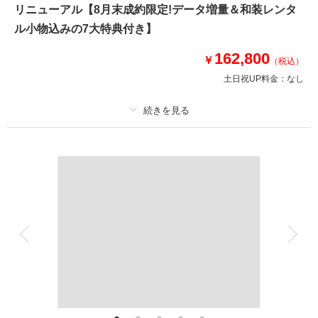
リニューアル【8月末成約限定!データ増量＆和装レンタ
和装1着と洋装1着がセットにおなってこの価格はとってもお得！
和装の他に沖縄らしい琉装、スタジオにぴったりのオーガンジーの新和装も
ル小物込みの7大特典付き】
ご用意しています。この機会にお得に撮影を♪
162,800
￥
（税込）
土日祝UP料金：
なし
このプランで撮影可能な撮影レポート
撮影日：
2022年10月4日
撮影場所：
スタジオ
（沖縄）
プラン詳細
撮影料
新婦衣装2着
新郎衣装2着
着付け
ヘアメイク
小物一式
相談予約する
撮影日の空き
アルバム
データ 200 カット
台紙付写真
来店・オンライン
を確認する
衣装追加
会食
挙式
家族と撮影
家族用衣装レンタル
ペットと撮影
その他含むもの
新郎新婦様 琉装1点・洋装1点/琉装着付/新婦様ヘアセット＆メイク琉装・洋
装2パターン/アクセサリー琉装・洋装 2パターン/シューズ/撮影代/スタジオ