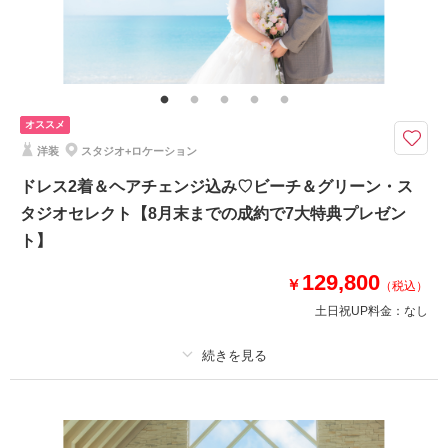
その他含むもの
ドローン撮影、ビーチ・ロケ地申請料金、写真補正(色調整)、アテンド※ビ
ーチは潮位・コンディションを加味しスタジオにて決定いたします
ドローン撮影付き！ビーチ＆グリーン+ドローン撮影付きで沖縄の景色を満
オススメ
喫！贅沢なウェディングフォトを♡
洋装
スタジオ+ロケーション
【7大特典】
1.ドローンフォト撮影10データ
ドレス2着＆ヘアチェンジ込み♡ビーチ＆グリーン・ス
2.天浜or百名ビーチ出張料
タジオセレクト【8月末までの成約で7大特典プレゼン
3.データ100枚追加プレゼント
ト】
4.グリーンロケ撮影プレゼント
5.アップグレードアクセサリーレンタル無料
129,800
￥
6.アップグレードブーケレンタル無料
（税込）
7.ムービー追加50％OFF
土日祝UP料金：
なし
このプランで撮影可能な撮影レポート
プラン詳細
撮影日：
2025年10月28日
撮影場所：
コーラルスタジオ
（沖縄）
撮影料
新婦衣装2着
新郎衣装1着