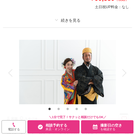
土日祝UP料金：
なし
相談予約する
撮影日の空き
来店・オンライン
を確認する
プラン詳細
撮影料
新婦衣装1着
新郎衣装1着
着付け
ヘアメイク
小物一式
アルバム
データ 50 カット
台紙付写真
衣装追加
会食
挙式
家族と撮影
家族用衣装レンタル
ペットと撮影
その他含むもの
アテンド、スタジオ使用料、写真補正(色調整)■7大特典:アップグレードア
クセサリー・ブーケ無・装撮影用傘無料レンタ/ スタジオシーンごとのブー
ケチェンジ/新郎新婦様補正用小物・タオル・和装肌着・足袋レンタル無料
＼1分で完了！サクッと相談だけでもOK／
和装
スタジオ
coral studioの世界観を和装で体験！
相談予約する
撮影日の空き
和装の特典付きプランが新登場！coral studioは和装も素敵に撮影できちゃ
来店・オンライン
を確認する
電話する
琉装スタジオ1着プラン【8月末成約限定!データ増量＆琉
うんです♪