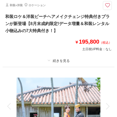
調整)/アテンド/雨天補償
和装+洋装
ロケーション
最大11万円分の衣装アップグレード料金・ヘアメイクチェンジ込み込みの
和装ロケ＆洋装ビーチヘアメイクチェンジ特典付きプラ
充実プランが新登場♩
ンが新登場【8月末成約限定!データ増量＆和装レンタル
ドレス2着・250データ・デイタイムビーチ+1ロケ+サンセット、3ロケ撮影
をを含む充実の「プレミアムプラン」をリリース♩ヘアメイクチェンジもつ
小物込みの7大特典付き！】
いているので雰囲気を変えて、撮影を楽しみましょう♡ロケーション：ヤシ
の木ロードor平和創造の森公園よりセレクト
195,800
￥
（税込）
土日祝UP料金：
なし
相談予約する
撮影日の空き
来店・オンライン
を確認する
プラン詳細
撮影料
新婦衣装2着
新郎衣装2着
着付け
ヘアメイク
小物一式
アルバム
データ 200 カット
台紙付写真
衣装追加
会食
挙式
家族と撮影
家族用衣装レンタル
ペットと撮影