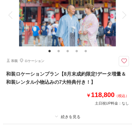
アルバム
データ 200 カット
台紙付写真
相談予約する
撮影日の空き
来店・オンライン
を確認する
衣装追加
会食
挙式
家族と撮影
家族用衣装レンタル
ペットと撮影
その他含むもの
新郎新婦様 琉装1点・洋装1点/新婦様ヘアセット＆メイク琉装・洋装2パタ
ーン/新郎様着付/アクセサリー琉装・洋装2パターン/シューズ/撮影代/スタジ
オ使用料/ロケ・ビーチ申請料金/写真補正(色調整)/アテンド/雨天補/足袋・補
正用小物・タオルレンタル
和装
ロケーション
琉装ロケ+洋装ビーチ&グリーンがヘアメイクチェンジ込みのプランに！琉
和装ロケーションプラン【8月末成約限定!データ増量＆
装で沖縄を満喫するならこのプラン♪
和装レンタル小物込みの7大特典付き！】
ロケ地は波上宮/赤瓦の古民家(海のふるさと公園)/福州園より1箇所セレクト
※撮影場所により申請料が追加で発生します。他ロケ地、要見積もり
118,800
沖縄らしいロケーションの和装の撮影は他にない魅力がいっぱい！
￥
（税込）
スポットに悩む方は気軽にお問い合わせくださいね♪
土日祝UP料金：
なし
このプランで撮影可能な撮影レポート
撮影日：
プラン詳細
2025年7月10日
撮影場所：
赤瓦の琉球古民家
（沖縄）