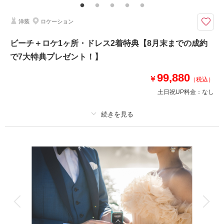
ンジ一式5.アップグレードアクセサリー 6.アップグレードブーケ 7.ブーケレ
ンタル２つ目
洋装
ロケーション
沖縄の美しいサンセットを楽しめる充実プランが♡ビーチはデイタイム＆サ
ビーチ＋ロケ1ヶ所・ドレス2着特典【8月末までの成約
ンセットタイムに撮影！
で7大特典プレゼント！】
データはたっぷり200データに増量！ドレス2着で雰囲気を変えて撮影でき
るのも魅力のひとつ！沖縄の美しい自然を楽しみましょう♪
99,880
※サンセットタイムが天候不良の場合はスタジオ撮影に変更となります
￥
（税込）
11:00以降の来店限定
土日祝UP料金：
なし
所要時間：4時間+サンセット撮影1時間
このプランで撮影可能な撮影レポート
プラン詳細
撮影日：
2026年4月22日
撮影料
新婦衣装2着
新郎衣装1着
撮影場所：
美々ビーチ
（沖縄）
着付け
ヘアメイク
小物一式
アルバム
データ 200 カット
台紙付写真
衣装追加
会食
挙式
家族と撮影
家族用衣装レンタル
ペットと撮影
相談予約する
撮影日の空き
来店・オンライン
を確認する