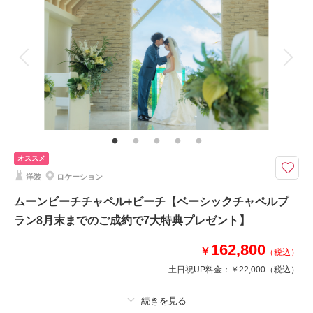
着付け
ヘアメイク
小物一式
アルバム
データ 200 カット
台紙付写真
衣装追加
会食
挙式
相談予約する
撮影日の空き
来店・オンライン
を確認する
家族と撮影
家族用衣装レンタル
ペットと撮影
その他含むもの
ビーチ申請料金、スタジオ使用料、写真補正(色調整)、アテンド ■7大特
典 1.ドレス1着追加 2.撮影データ追加 3.グリーンロケ撮影 4.スタジオ1シ
ーン撮影5.アップグレードアクセサリー 6.アップグレードブーケ 7.ブーケレ
ンタル２つ目
オススメ
洋装
ロケーション
沖縄の海もスタジオフォトも満喫したい新郎新婦様にピッタリ！ドレスとヘ
アチェンジで雰囲気を変えて撮影ができるのがこのプランの魅力♩
ムーンビーチチャペル+ビーチ【ベーシックチャペルプ
200データ含まれている充実のプランがアップデートして登場！
ラン8月末までのご成約で7大特典プレゼント】
沖縄の綺麗な海とスタジオフォト、コーラルスタジオならどちらも1日で楽
しめます♩
162,800
￥
（税込）
スタジオは全7シーンある中からセレクト♪ヘアチェンジ込み・ドレス2着目
&データ増量を含む7大特典をプレゼント中！
土日祝UP料金：
￥22,000
（税込）
このプランで撮影可能な撮影レポート