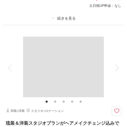
スは白1、カラー1でも白2着でもOK！
土日祝UP料金：
なし
このプランで撮影可能な撮影レポート
撮影日：
2026年1月29日
プラン詳細
撮影場所：
コーラルスタジオ
（沖縄）
撮影料
新婦衣装2着
新郎衣装2着
着付け
ヘアメイク
小物一式
アルバム
データ 100 カット
台紙付写真
衣装追加
会食
挙式
相談予約する
撮影日の空き
来店・オンライン
を確認する
家族と撮影
家族用衣装レンタル
ペットと撮影
その他含むもの
和装肌着・足袋・タオルレンタル無料/新郎新婦様 和装1点・洋装1点/和装着
付/新婦様ヘアセット＆メイク和装・洋装2パターン/アクセサリー和装・洋
装 2パターン/シューズ/撮影代/スタジオ使用料/写真補正(色調整)/アテンド
和装+洋装
スタジオ+ロケーション
和装＆洋装を2スタイル、ヘアメイクチェンジも込みで楽しめる充実のプラ
ン♡
琉装＆洋装スタジオプランがヘアメイクチェンジ込みで
coral studioの豪華セットを和装＆洋装で愉しみ尽くせるプラン♡