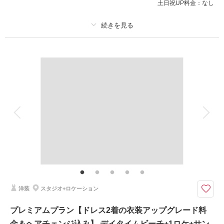
土日祝UP料金：
なし
相談予約する
撮影日の空き
来店・オンライン
を確認する
プラン詳細
撮影料
新婦衣装3着
新郎衣装1着
着付け
ヘアメイク
小物一式
アルバム
データ 250 カット
台紙付写真
衣装追加
会食
挙式
家族と撮影
家族用衣装レンタル
ペットと撮影
その他含むもの
スタジオセレクト3シーン/新婦様 洋装3点・ 新郎様 洋装1点(アップグレー
ド料金込み)/新婦様ヘアセット＆メイク2スタイル/アクセサリー2パターン/
着付/シューズ/撮影代/ビーチ申請料金/スタジオ使用料/写真補正(色調整)/ア
テンド/雨天補償
洋装
スタジオ+ロケーション
最大16万円分の衣装アップグレード料金・ヘアメイクチェンジ込み込みの
プレミアムプラン【ドレス2着の衣装アップグレード料
充実プランが新登場♩
金＆ヘアチェンジ込み】 デイタイムビーチ+1ロケ+サン