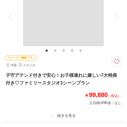
来店・オンライン
を確認する
アルバム
データ 150 カット
台紙付写真
衣装追加
会食
挙式
家族と撮影
家族用衣装レンタル
ペットと撮影
その他含むもの
お子様衣装1点/撮影中の子守アテンド/スタジオ1シーン撮影/新婦様洋装2点/
新郎様洋装1/新婦様ヘアセット＆メイク1スタイル・着付/アクセサリー・シ
ューズ各1点/撮影代/ビーチ申請料金/写真補正(色調整)/アテンド/雨天補償/未
就学児2名の場合は別途料金
ファミリー撮影プラン
洋装
スタジオ
お子様の待合も安心のおもちゃやベビーベットなどをご用意してお待ちして
います♪
子守アテンド付きで安心！お子様連れに嬉しい7大特典
お子様衣装・撮影中の子守アテンド付き！パパママスタッフも多数在籍して
付き♡ファミリースタジオ3シーンプラン
いますので安心してお任せください♩おふたりに安心して撮影していただく
ことはもちろん、お子様の笑顔を引き出し家族の思い出を素敵に残せるよう
99,880
￥
（税込）
に努めています。お待ちの間のおもちゃやベットも完備
土日祝UP料金：
なし
このプランで撮影可能な撮影レポート
撮影日：
2026年6月24日
プラン詳細