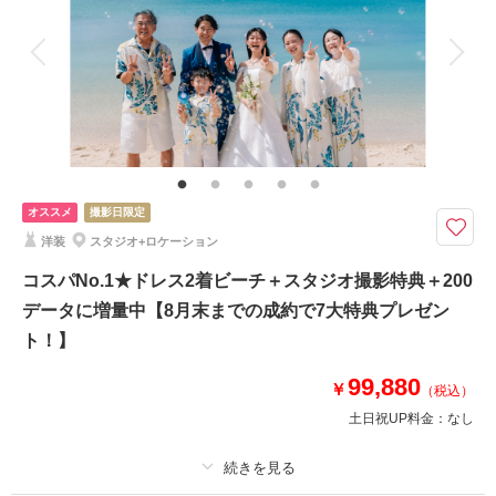
アルバム
データ 100 カット
台紙付写真
衣装追加
会食
挙式
家族と撮影
家族用衣装レンタル
ペットと撮影
その他含むもの
新婦様 洋装1点,新郎様 洋装1点,新婦様ヘアセット＆メイク1スタイル, アク
セサリー,シューズ各1点,撮影代,ビーチ申請料金,写真補正(色調整),アテンド,
雨天補償
オススメ
撮影日限定
100データ付、充実のプランが10万円以下♩ビーチとグリーンで沖縄らしい
洋装
スタジオ+ロケーション
景色と撮影。アテンド＆雨天補償も付いた安心のプランです♩
お得にコーラルスタジオを利用いただけるベーシックビーチプラン♪
コスパNo.1★ドレス2着ビーチ＋スタジオ撮影特典＋200
7大特典で期間限定割引価格、データ追加、グリーンロケ撮影プレゼント、
データに増量中【8月末までの成約で7大特典プレゼン
アップグレードアクセサリー無料、アップグレードブーケ無料、ドローンフ
ト！】
ォト撮影・ヤシの木ロード撮影指定オプション50％OFF
99,880
￥
（税込）
このプランで撮影可能な撮影レポート
土日祝UP料金：
なし
撮影日：
2025年10月1日
撮影場所：
美々ビーチ
（沖縄）
適用条件：
2025年8月末までの成約の方限定