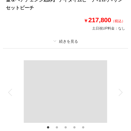
ドレス3着・250データ・ビーチ＆グリーン撮影とスタジオ3シーン撮影をを
含む充実のプランを「プレミアムプラン」としてリリース♩ヘアメイクチェ
セットビーチ
ンジもついているので雰囲気を変えて、ビーチもスタジオ撮影も楽しみまし
ょう♡
217,800
￥
（税込）
土日祝UP料金：
なし
相談予約する
撮影日の空き
来店・オンライン
を確認する
プラン詳細
撮影料
新婦衣装2着
新郎衣装1着
着付け
ヘアメイク
小物一式
アルバム
データ 250 カット
台紙付写真
衣装追加
会食
挙式
家族と撮影
家族用衣装レンタル
ペットと撮影
その他含むもの
デイタイムビーチ+1ロケ+サンセット/新婦様 洋装3点・ 新郎様 洋装1点(ア
ップグレード料金込み)/新婦様ヘアセット＆メイク2スタイル/アクセサリー2
パターン/着付/シューズ/撮影代/ビーチ申請料金/スタジオ使用料/写真補正(色