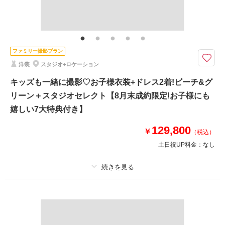
その他含むもの
ビーチ申請料金、写真補正(色調整)、アテンド、ファミリーフォト料金、簡
易ベット他お子様用品用意(詳細は公式HPプランをご覧ください)
ファミリーフォトを検討している方必見♡追加料金なくお子様との撮影可
ファミリー撮影プラン
能！子守アテンド・ お子様衣装と髪飾りもセットで手軽に撮影♩
洋装
スタジオ+ロケーション
キッズフォトのための7大特典付き！
お子様衣装/お子様髪飾り/子守アテンド(未就学児1名・撮影時間中)/グリーン
キッズも一緒に撮影♡お子様衣装+ドレス2着!ビーチ&グ
での撮影 /データ増量/アップグレードアクセサリー・ブーケレンタル無料！
リーン＋スタジオセレクト【8月末成約限定!お子様にも
【お子様用品のご用意も！】ベビーベット、おもちゃ・絵本、お湯・レンジ
嬉しい7大特典付き】
等
129,800
￥
（税込）
このプランで撮影可能な撮影レポート
土日祝UP料金：
なし
撮影日：
2025年8月17日
撮影場所：
スタジオ&ビーチ
（沖縄）
プラン詳細
撮影料
新婦衣装2着
新郎衣装1着
着付け
ヘアメイク
小物一式
相談予約する
撮影日の空き