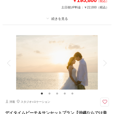
195,800
￥
（税込）
土日祝UP料金：
￥22,000
（税込）
相談予約する
撮影日の空き
来店・オンライン
を確認する
プラン詳細
撮影料
新婦衣装2着
新郎衣装1着
着付け
ヘアメイク
小物一式
アルバム
データ 250 カット
台紙付写真
衣装追加
会食
挙式
家族と撮影
家族用衣装レンタル
ペットと撮影
その他含むもの
ビーチ・チャペル使用料、写真補正(色調整)、アテンド■7大特典1.ドレス1
着追加 2.撮影データ増量 3.別ビーチにて60分の撮影 4.スタジオ1シーン撮影
5.アップグレードアクセサリー 6.アップグレードブーケ 7.ブーケレンタル２
つ目
洋装
スタジオ+ロケーション
美しい海を目の前にプライベートな空間で二人の幸せを包み込むチャペルと
デイタイムビーチ＆サンセットプラン【沖縄ならでは美
ビーチで撮影できちゃう贅沢なプラン♡