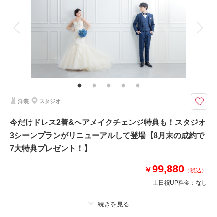
アルバム
データ 200 カット
台紙付写真
衣装追加
会食
挙式
家族と撮影
家族用衣装レンタル
ペットと撮影
その他含むもの
ダイジェストムービー（約1分〜1.5分）、ビーチ申請料金、スタジオ使用
料、写真補正(色調整)／新郎衣装1着／新婦衣装1着／着付け／ヘアメイク1
スタイル／小物一式／ビーチとスタジオ間は送迎車あり
洋装
スタジオ
ダイジェストムービー（1分〜1.5分）とフォト200データをセットに。写真
と映像、どちらも残せる満足度の高いプランをおふたりへ！
今だけドレス2着&ヘアメイクチェンジ特典も！スタジオ
たっぷり200データの写真とダイジェストムービーの両方で、一日のストー
3シーンプランがリニューアルして登場【8月末の成約で
リーをしっかり残せるプラン。
7大特典プレゼント！】
表情や空気感までリアルに感じられるため、後から何度でも思い出がよみが
えります。
99,880
￥
（税込）
限られた撮影枠のため、先着順でのご案内となります。※枠が埋まり次第終
了予定。
土日祝UP料金：
なし
相談予約する
撮影日の空き
来店・オンライン
を確認する