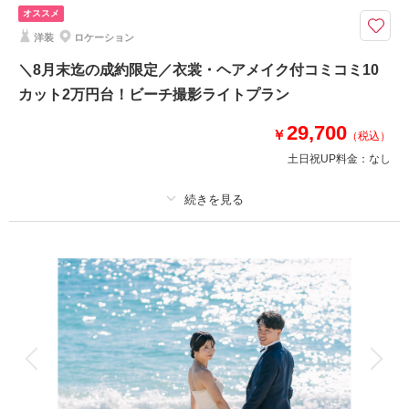
オススメ
土日同一料金
3万円以下のプラン
洋装
ロケーション
＼8月末迄の成約限定／衣裳・ヘアメイク付コミコミ10
カット2万円台！ビーチ撮影ライトプラン
29,700
￥
（税込）
土日祝UP料金：
なし
プラン詳細
撮影料
新婦衣装1着
新郎衣装1着
着付け
ヘアメイク
小物一式
アルバム
データ 10 カット
台紙付写真
衣装追加
会食
挙式
家族と撮影
家族用衣装レンタル
ペットと撮影
その他含むもの