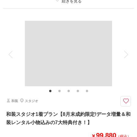
撮影日：
2026年3月21日
撮影場所：
神社
（沖縄）
プラン詳細
撮影料
新婦衣装1着
新郎衣装1着
着付け
ヘアメイク
小物一式
相談予約する
撮影日の空き
アルバム
データ 100 カット
台紙付写真
来店・オンライン
を確認する
衣装追加
会食
挙式
家族と撮影
家族用衣装レンタル
ペットと撮影
その他含むもの
スタジオ使用料、写真補正(色調整)、アテンド、■7大特典 1.データ増量2.ア
ップグレードアクセサリーレンタル無料 3.アップグレードブーケレンタル
4.和装撮影用傘無料レンタル 5.新郎新婦様補正用小物 6.新婦様和装肌着・足
袋 7.新郎様和装肌着・足袋
和装
スタジオ
沖縄らしいロケ地を琉装で！
和装スタジオ1着プラン【8月末成約限定!データ増量＆和
琉装ロケーションプランが新登場！
装レンタル小物込みの7大特典付き！】
沖縄らしい鮮やかな色使いが華やかで美しい琉装。
ロケ地は波上宮/赤瓦の古民家(海のふるさと公園)/福州園より1箇所よりセレ
99,880
クト(他ロケ地要見積もり)
￥
（税込）