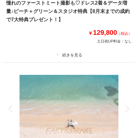
憧れのファーストミート撮影も♡ドレス2着＆データ増
和装スタジオと洋装ビーチがセットになったプランが新登場！ヘアチェンジ
量♪ビーチ＋グリーン＆スタジオ特典【8月末までの成約
も込みで2スタイル楽しめるお得で充実した内容に。
で7大特典プレゼント！】
和装は伝統的なデザインに加え新和装もご用意♪
面倒な和装用小物の準備もなしでOK！すべてレンタル込みの特典で身軽に
129,800
￥
いらしてくださいね！
（税込）
土日祝UP料金：
なし
このプランで撮影可能な撮影レポート
撮影日：
2026年1月5日
プラン詳細
撮影場所：
ビーチ＆スタジオ
（沖縄）
撮影料
新婦衣装2着
新郎衣装1着
着付け
ヘアメイク
小物一式
アルバム
データ 200 カット
台紙付写真
相談予約する
撮影日の空き
衣装追加
会食
挙式
来店・オンライン
を確認する
家族と撮影
家族用衣装レンタル
ペットと撮影
その他含むもの
写真補正(色調整)、アテンド、ビーチ申請料、■7大特典1.ドレス1着目追加,