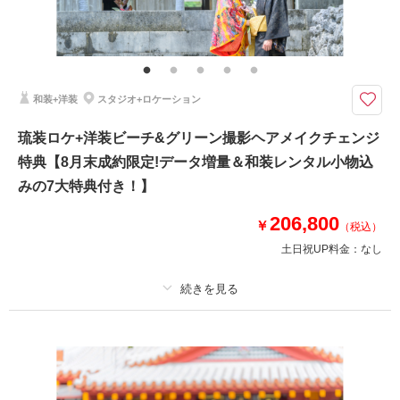
その他含むもの
新郎新婦様 和装1点・洋装1点/和装着付/新婦様ヘアセット＆メイク和装・洋
装2パターン/アクセサリー和装・洋装 2パターン/シューズ/撮影代/スタジオ
使用料/ロケ地・ビーチ申請料金/写真補正(色調整)/アテンド/雨天補償/補正用
小物,タオル,肌着,足袋貸出
和装+洋装
スタジオ+ロケーション
ヘアメイクチェンジで2スタイル楽しめる♩沖縄らしいロケ地で和装を。ビ
琉装ロケ+洋装ビーチ&グリーン撮影ヘアメイクチェンジ
ーチも1日で撮影できる大人気プラン
特典【8月末成約限定!データ増量＆和装レンタル小物込
和装ロケーションと洋装ビーチがセットになったプランが新登場！
伝統的な和装もオーガンジーをつかった新和装もセレクト可能♡
みの7大特典付き！】
ロケ地は波上宮/赤瓦の古民家(海のふるさと公園)/福州園より1箇所よりセレ
クト(他ロケ地要見積もり)
206,800
￥
（税込）
土日祝UP料金：
なし
このプランで撮影可能な撮影レポート
撮影日：
2025年11月9日
撮影場所：
海のふるさと公園
（沖縄）
プラン詳細
撮影料
新婦衣装2着
新郎衣装2着
着付け
ヘアメイク
小物一式