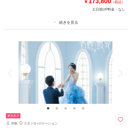
173,800
￥
（税込）
5.アップグレードアクセサリー無料
土日祝UP料金：
なし
6.アップグレードブーケ無料
7.ブーケレンタル２つ目無料
など超充実特典！
プラン詳細
このプランで撮影可能な撮影レポート
撮影料
新婦衣装2着
新郎衣装2着
撮影日：
2026年6月29日
着付け
ヘアメイク
小物一式
撮影場所：
美々ビーチ
（沖縄）
アルバム
データ 200 カット
台紙付写真
衣装追加
会食
挙式
家族と撮影
家族用衣装レンタル
ペットと撮影
その他含むもの
相談予約する
撮影日の空き
来店・オンライン
を確認する
スタジオ使用料、ビーチ・ロケ地申請料金、写真補正(色調整)、アテンド■7
大特典,データ増量 ,グリーンロケ撮影 ,アップグレードアクセ・ブーケ,ブー
ケチェンジ,新婦様ヘアセット＆メイク＆アクセサリー 和装・洋装2パター
ン ,補正用小物
オススメ
洋装
スタジオ+ロケーション
和装もビーチの撮影も楽しめる沖縄ならではのプラン♪今ならヘアチェン
ジ、和装レンタル品無料などうれしい7大特典プレゼント中！