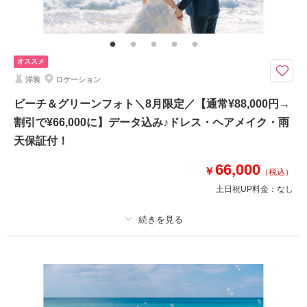
プラン内ドレス・プラン内新郎様洋装,新婦様ヘアメイク,ブーケ,アクセサリ
ー各1,ビーチ申請料金,撮影代,写真補正(色調整) 所要時間：3時間(データの
追加は撮影時間を延長する必要がござますため別プランをお選びください）
オススメ
平日限定・衣裳は公式ホームページのプラン内衣装のみセレクト可/お客様
洋装
ロケーション
のカメラ・スマホのお持込みはできかねます
すべてのラインナップから衣裳を選択する場合は、別のプランにてお申込み
ビーチ＆グリーンフォト＼8月限定／【通常¥88,000円→
をお願いいたします。撮影・参加は新郎新婦様のみとなります。ファミリー
割引で¥66,000に】データ込み♪ドレス・ヘアメイク・雨
フォトやお子様との撮影は別プランのお申込みをお願いいたします。
天保証付！
所要時間：3時間
※雨天時はスタジオ1シーンにて撮影
66,000
￥
（税込）
土日祝UP料金：
なし
相談予約する
撮影日の空き
来店・オンライン
を確認する
プラン詳細
撮影料
新婦衣装1着
新郎衣装1着
着付け
ヘアメイク
小物一式