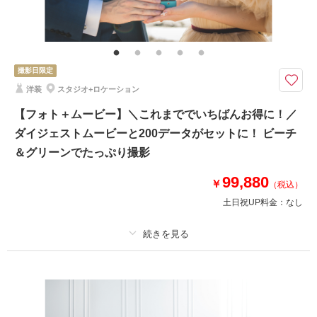
その他含むもの
写真補正(色調整)、アテンド、ビーチ・ロケ地申請料
ドレス2着＋グリーン撮影＆スタジオ撮影を含む7大特典プレゼント中！
ロケ地の撮影場所により料金が変わります♩撮影地のご案内は公式HPorオ
撮影日限定
ンライン相談にてご案内いいたします
洋装
スタジオ+ロケーション
平和創造の森公園orヤシの木ロード:税込¥99,880
アメリカンビレッジ:税込¥140,800
【フォト＋ムービー】＼これまででいちばんお得に！／
ザネー浜・ドローン撮影特典:税込¥140,800
ダイジェストムービーと200データがセットに！ ビーチ
＆グリーンでたっぷり撮影
このプランで撮影可能な撮影レポート
99,880
￥
（税込）
撮影日：
2025年10月5日
土日祝UP料金：
なし
撮影場所：
スタジオ＆ビーチ＆残波岬
（沖縄）
適用条件：
適用条件：撮影期間：2026.6.1-2027.3.31
プラン詳細
相談予約する
撮影日の空き
来店・オンライン
を確認する
撮影料
新婦衣装1着
新郎衣装1着
着付け
ヘアメイク
小物一式