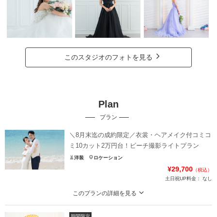
このスタジオのフォトを見る
Plan
プラン
＼8月末迄の成約限定／衣裳・ヘアメイク付コミコ
ミ10カット2万円台！ビーチ撮影ライトプラン
洋装
ロケーション
¥29,700
（税込）
土日祝UP料金：
なし
このプランの詳細を見る
平日限定・衣裳は公式ホームページのプラン内衣装のみセレクト可/お客様のカ
メラ・スマホのお持込みはできかねます
期間限定