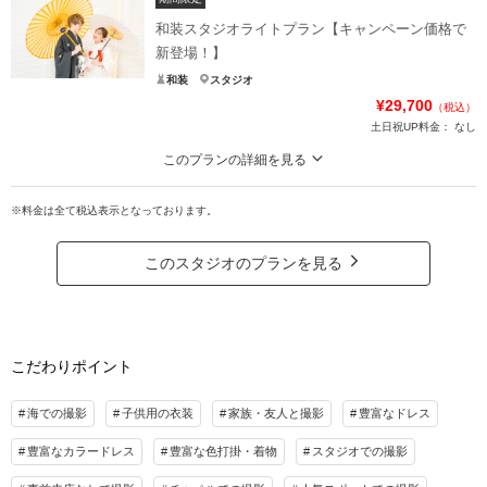
すべてのラインナップから衣裳を選択する場合は、別のプランにてお申込みを
和装スタジオライトプラン【キャンペーン価格で
お願いいたします。撮影・参加は新郎新婦様のみとなります。ファミリーフォ
新登場！】
トやお子様との撮影は別プランのお申込みをお願いいたします。
和装
スタジオ
所要時間：3時間
¥29,700
（税込）
※雨天時はスタジオ1シーンにて撮影
土日祝UP料金：
なし
プラン詳細
このプランの詳細を見る
10データ付き！お好きなシーンを1つ選んで撮影♡白無垢限定の特別価格
撮影料
新婦衣装1着
新郎衣装1着
※料金は全て税込表示となっております。
coral studioで和装撮影が楽しめる特別なプラン！
着付け
ヘアメイク
小物一式
白無垢＆お時間限定で特別お得に撮影！
アルバム
データ 10カット
台紙付写真
こちらのプランはカメラ・スマホのお持込は不可となります。
このスタジオのプランを見る
衣装追加
会食
挙式
新郎新婦様以外の参加者がいる場合は別プランをご利用くださいませ。
他プランはファミリーフォト無料です
家族と撮影
家族用衣装レンタル
ペットと撮影
プラン詳細
その他含むもの
こだわりポイント
プラン内ドレス・プラン内新郎様洋装,新婦様ヘアメイク,ブーケ,アクセサリー各1,ビ
撮影料
新婦衣装1着
新郎衣装1着
ーチ申請料金,撮影代,写真補正(色調整) 所要時間：3時間(データの追加は撮影時間を
着付け
ヘアメイク
小物一式
海での撮影
子供用の衣装
家族・友人と撮影
豊富なドレス
延長する必要がござますため別プランをお選びください）
アルバム
データ 10カット
台紙付写真
豊富なカラードレス
豊富な色打掛・着物
スタジオでの撮影
相談予約する
撮影日の空き
衣装追加
会食
挙式
来店・オンライン
を確認する