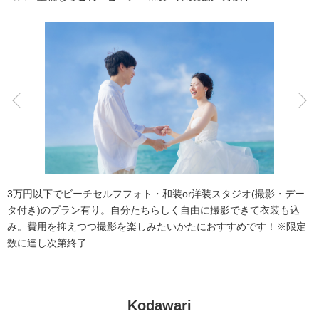
アクセス/TEL
スタジオトップ
こだわりポイント
海での撮影
子供用の衣装
3万円以下でビーチセルフフォト・和装or洋装スタジオ(撮影・デー
タ付き)のプラン有り。自分たちらしく自由に撮影できて衣装も込
み。費用を抑えつつ撮影を楽しみたいかたにおすすめです！※限定
数に達し次第終了
家族・友人と撮影
豊富なドレス
豊富なカラードレス
豊富な色打掛・着物
スタジオでの撮影
Kodawari
事前来店なしで撮影
チャペルでの撮影
人気スポットでの撮影