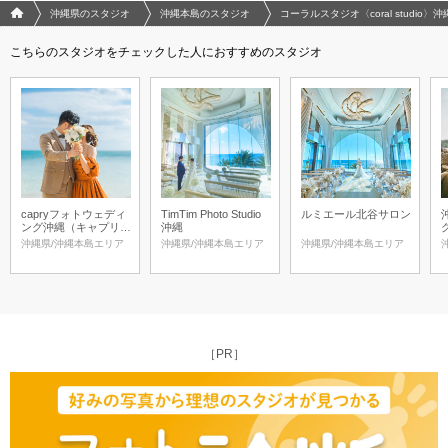
フォトウエディング/結婚写真のPhotorait ホーム
沖縄県のスタジオ
沖縄本島のスタジオ
コーラルスタジオ〈coral studi
こちらのスタジオをチェックした人におすすめのスタジオ
capryフォトウェディ
TimTim Photo Studio
ルミエール北谷サロン
ング沖縄（キャプリィ
沖縄
フォトウェディング沖
沖縄県/沖縄本島エリア
沖縄県/沖縄本島エリア
沖縄県/沖縄本島エリア
縄）
［PR］