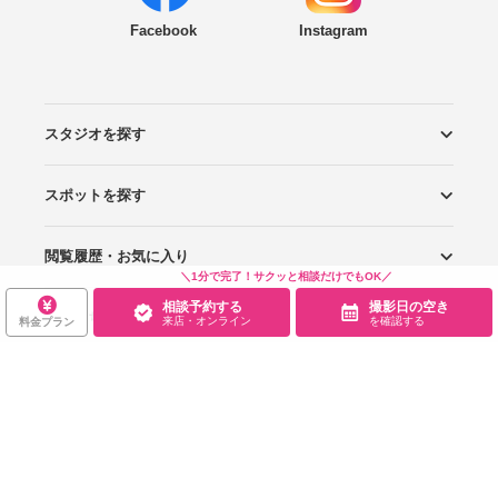
Facebook
Instagram
スタジオを探す
スポットを探す
エリアから探す
こだわりから探す
NEW PHOTO STYLE
プランから探す
フォトタイプ診断
フォトグラファーから探す
国内リゾートから探す
閲覧履歴・お気に入り
ロケーションから探す
スタジオから探す
＼1分で完了！サクッと相談だけでもOK／
相談予約する
撮影日の空き
お役立ち情報
閲覧スタジオ
お気に入り
来店・オンライン
を確認する
料金プラン
サービス・会社
Wedding Photo マガジン
はじめてガイド
規約・ヘルプ
Photoraitとは
スタジオの掲載について
お問い合わせ
運営会社
サイトマップ