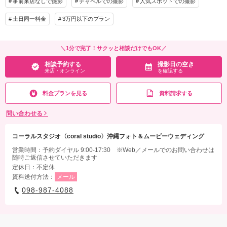
事前来店なしで撮影
チャペルでの撮影
人気スポットでの撮影
家族と撮影
家族用衣装レンタル
ペットと撮影
土日同一料金
3万円以下のプラン
その他含むもの
スタジオ使用料、写真補正(色調整)、アテンド、着付、新婦様ヘアメイク■衣装:co_
白無垢_w,co_白無垢_rいずれか
＼1分で完了！サクッと相談だけでもOK／
相談予約する
撮影日の空き
相談予約する
撮影日の空き
来店・オンライン
を確認する
来店・オンライン
を確認する
料金プランを見る
資料請求する
問い合わせる
コーラルスタジオ〈coral studio〉沖縄フォト＆ムービーウェディング
営業時間：予約ダイヤル 9:00-17:30 ※Web／メールでのお問い合わせは
随時ご返信させていただきます
定休日：不定休
資料送付方法：
メール
098-987-4088