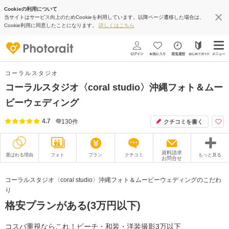
Cookieの利用について
当サイトはサービス向上のためCookieを利用しています。以降ページ遷移した場合は、
Cookie利用に同意したことになります。
詳しくはこちら
コーラルスタジオ
コーラルスタジオ〈coral studio〉沖縄フォト＆ムー
ビーウェディング
4.7
130
件
クチコミを書く
資料請求
選ばれる理由
フォト
プラン
クチコミ
もっと見る
お問合せ
撮影レポート
フォトグラファー
コーラルスタジオ〈coral studio〉沖縄フォト＆ムービーウェディングのこだわ
り
衣装
ムービー
格安プランがある(3万円以下)
オプション
ブログ
コスパ重視ならこれ！ビーチ・和装・洋装撮影3万以下