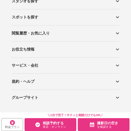
スタジオを探す
スポットを探す
エリアから探す
こだわりから探す
NEW PHOTO STYLE
プランから探す
フォトタイプ診断
フォトグラファーから探す
国内リゾートから探す
閲覧履歴・お気に入り
ロケーションから探す
スタジオから探す
お役立ち情報
閲覧スタジオ
お気に入り
サービス・会社
Wedding Photo マガジン
はじめてガイド
規約・ヘルプ
Photoraitとは
スタジオの掲載について
お問い合わせ
運営会社
サイトマップ
グループサイト
プライバシーポリシー
利用規約
ヘルプ
Wedding Park
Wedding Park 海外
Ringraph
＼1分で完了！サクッと相談だけでもOK／
相談予約する
撮影日の空き
Copyright
©
WEDDING PARK CO.,LTD.
来店・オンライン
を確認する
料金プラン