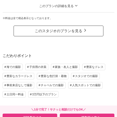
6.アップグレードブーケ無料
このプランの詳細を見る
7.ブーケレンタル２つ目無料
ファミリーフォトを検討している方必見♡追加料金なくお子様との撮影可能！
など超充実特典！
子守アテンド・ お子様衣装と髪飾りもセットで手軽に撮影♩
※料金は全て税込表示となっております。
キッズフォトのための7大特典付き！
プラン詳細
お子様衣装/お子様髪飾り/子守アテンド(未就学児1名・撮影時間中)/グリーンで
このスタジオのプランを見る
撮影料
新婦衣装2着
新郎衣装1着
の撮影 /データ増量/アップグレードアクセサリー・ブーケレンタル無料！
【お子様用品のご用意も！】ベビーベット、おもちゃ・絵本、お湯・レンジ等
着付け
ヘアメイク
小物一式
アルバム
データ 200カット
台紙付写真
プラン詳細
衣装追加
会食
挙式
こだわりポイント
撮影料
新婦衣装1着
新郎衣装1着
家族と撮影
家族用衣装レンタル
ペットと撮影
着付け
ヘアメイク
小物一式
海での撮影
子供用の衣装
家族・友人と撮影
豊富なドレス
その他含むもの
アルバム
データ 100カット
台紙付写真
豊富なカラードレス
豊富な色打掛・着物
スタジオでの撮影
ビーチ申請料金、写真補正(色調整)、アテンド、■7大特典1.ドレス1着追加 2.撮影デ
衣装追加
会食
挙式
ータ増量 3.グリーンロケ撮影 4.スタジオ1シーン撮影5.アップグレードアクセサリー
事前来店なしで撮影
チャペルでの撮影
人気スポットでの撮影
家族と撮影
家族用衣装レンタル
ペットと撮影
6.アップグレードブーケ 7.ブーケレンタル２つ目
土日同一料金
3万円以下のプラン
その他含むもの
相談予約する
撮影日の空き
来店・オンライン
を確認する
ビーチ申請料金、写真補正(色調整)、アテンド、ファミリーフォト料金、簡易ベット
他お子様用品用意(詳細は公式HPプランをご覧ください)
＼1分で完了！サクッと相談だけでもOK／