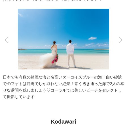
アクセス/TEL
スタジオトップ
こだわりポイント
海での撮影
子供用の衣装
日本でも有数の綺麗な海と名高いターコイズブルーの海・白い砂浜
でのフォトは沖縄でしか取れない絶景！青く透き通った海で2人の幸
せな瞬間を残しましょう♡コーラルでは美しいビーチをセレクトし
て撮影しています
家族・友人と撮影
豊富なドレス
豊富なカラードレス
豊富な色打掛・着物
スタジオでの撮影
Kodawari
事前来店なしで撮影
チャペルでの撮影
人気スポットでの撮影