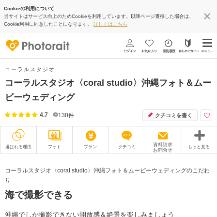
Cookieの利用について
当サイトはサービス向上のためCookieを利用しています。以降ページ遷移した場合は、
Cookie利用に同意したことになります。
詳しくはこちら
コーラルスタジオ
コーラルスタジオ〈coral studio〉沖縄フォト＆ムー
ビーウェディング
4.7
130
件
クチコミを書く
資料請求
選ばれる理由
フォト
プラン
クチコミ
もっと見る
お問合せ
撮影レポート
フォトグラファー
コーラルスタジオ〈coral studio〉沖縄フォト＆ムービーウェディングのこだわ
り
衣装
ムービー
海で撮影できる
オプション
ブログ
沖縄でしか撮影できない開放感＆絶景を楽しみましょう