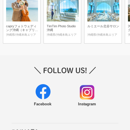
capryフォトウェディ
TimTim Photo Studio
ルミエール北谷サロン
ング沖縄（キャプリィ
沖縄
フォトウェディング沖
沖縄県/沖縄本島エリア
沖縄県/沖縄本島エリア
沖縄県/沖縄本島エリア
縄）
Facebook
Instagram