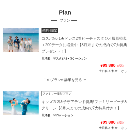
Plan
プラン
撮影日限定
コスパNo.1★ドレス2着ビーチ＋スタジオ撮影特典
＋200データに増量中【8月末までの成約で7大特典
プレゼント！】
洋装
スタジオ+ロケーション
¥99,880
（税込）
土日祝UP料金：
なし
このプランの詳細を見る
ドレス2着＋スタジオ撮影＋200データのプランが10万円以下♩アテンド＆雨天
補償も付いた安心のプランです♩
ファミリー撮影プラン
いまだけ【7大特典プレゼント】
キッズ衣装&子守アテンド特典!ファミリービーチ&
1.ドレス1着追加
グリーン【8月末までの成約で7大特典付き！】
2.データ100枚追加
洋装
ロケーション
3.グリーンロケ撮影
¥99,880
（税込）
4.スタジオ1シーン撮影
土日祝UP料金：
なし
5.アップグレードアクセサリー無料