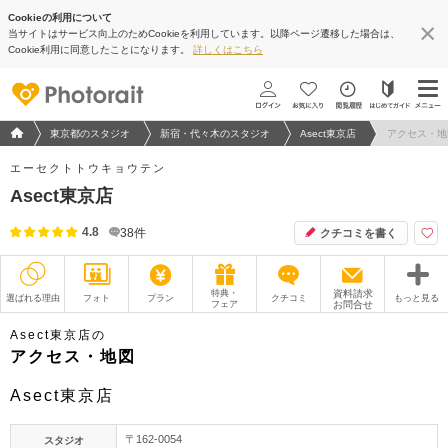
Cookieの利用について
当サイトはサービス向上のためCookieを利用しています。以降ページ遷移した場合は、
地図アプリで見る
Cookie利用に同意したことになります。
詳しくはこちら
フォトウエディング/結婚写真のPhotorait ホーム
東京都のスタジオ
新宿・代々木のスタジオ
Asect東京店
アクセス・地
エーセクトトウキョウテン
Asect東京店
4.8
38
件
クチコミを書く
特典・
資料請求
選ばれる理由
フォト
プラン
クチコミ
もっと見る
フェア
お問合せ
撮影レポート
フォトグラファー
Asect東京店の
アクセス・地図
衣装
ムービー
Asect東京店
オプション
ブログ
〒162-0054
スタジオ