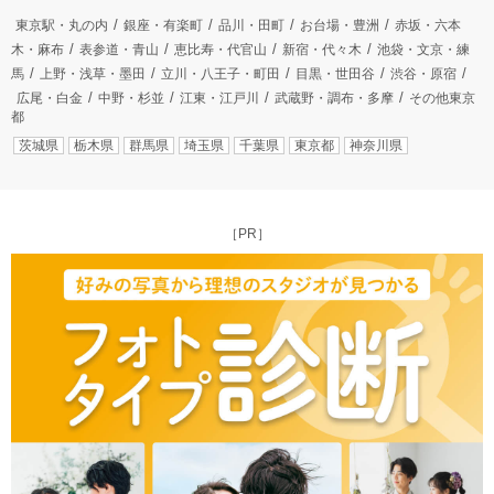
東京駅・丸の内
銀座・有楽町
品川・田町
お台場・豊洲
赤坂・六本
木・麻布
表参道・青山
恵比寿・代官山
新宿・代々木
池袋・文京・練
馬
上野・浅草・墨田
立川・八王子・町田
目黒・世田谷
渋谷・原宿
広尾・白金
中野・杉並
江東・江戸川
武蔵野・調布・多摩
その他東京
都
茨城県
栃木県
群馬県
埼玉県
千葉県
東京都
神奈川県
［PR］