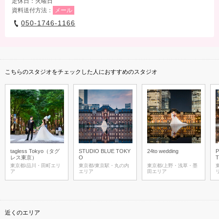
定休日：火曜日
資料送付方法：
メール
050-1746-1166
こちらのスタジオをチェックした人におすすめのスタジオ
tagless Tokyo（タグ
STUDIO BLUE TOKY
24to wedding
レス東京）
O
T
東京都/品川・田町エリ
東京都/東京駅・丸の内
東京都/上野・浅草・墨
ア
エリア
田エリア
近くのエリア