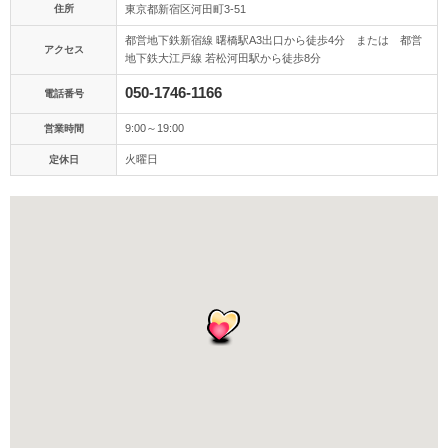
アクセス/TEL
スタジオトップ
住所
東京都新宿区河田町3-51
都営地下鉄新宿線 曙橋駅A3出口から徒歩4分 または 都営
こだわりポイント
アクセス
地下鉄大江戸線 若松河田駅から徒歩8分
050-1746-1166
電話番号
9:00～19:00
営業時間
火曜日
定休日
海での撮影
豊富なカラードレス
動画の作成
スタジオでの撮影
豊富な色打掛・着物
豊富なドレス
庭園での撮影
チャペルでの撮影
人気スポットでの撮影
ペットと撮影