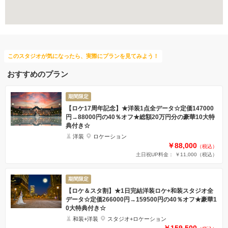
豊富な白無垢
夜景での撮影
このスタジオが気になったら、実際にプランを見てみよう！
おすすめのプラン
期間限定
【ロケ17周年記念】★洋装1点全データ☆定価147000
円→88000円の40％オフ★総額20万円分の豪華10大特
典付き☆
洋装
ロケーション
￥88,000
（税込）
土日祝UP料金： ￥11,000
（税込）
期間限定
【ロケ＆スタ割】★1日完結洋装ロケ+和装スタジオ全
データ☆定価266000円→159500円の40％オフ★豪華1
0大特典付き☆
和装+洋装
スタジオ+ロケーション
￥159,500