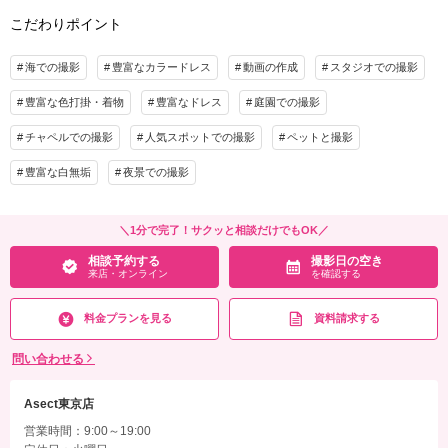
こだわりポイント
海での撮影
豊富なカラードレス
動画の作成
スタジオでの撮影
豊富な色打掛・着物
豊富なドレス
庭園での撮影
チャペルでの撮影
人気スポットでの撮影
ペットと撮影
豊富な白無垢
夜景での撮影
＼1分で完了！サクッと相談だけでもOK／
相談予約する
撮影日の空き
来店・オンライン
を確認する
料金プランを見る
資料請求する
問い合わせる
Asect東京店
営業時間：9:00～19:00