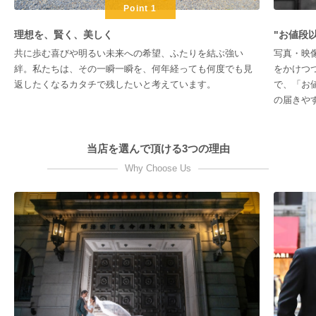
Point 1
理想を、賢く、美しく
"お値段
共に歩む喜びや明るい未来への希望、ふたりを結ぶ強い
写真・映
絆。私たちは、その一瞬一瞬を、何年経っても何度でも見
をかけつ
返したくなるカタチで残したいと考えています。
で、「お
の届きや
当店を選んで頂ける3つの理由
Why Choose Us