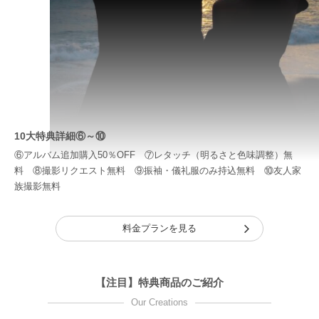
10大特典詳細⑥～⑩
⑥アルバム追加購入50％OFF ⑦レタッチ（明るさと色味調整）無
料 ⑧撮影リクエスト無料 ⑨振袖・儀礼服のみ持込無料 ⑩友人家
族撮影無料
料金プランを見る
【注目】特典商品のご紹介
Our Creations