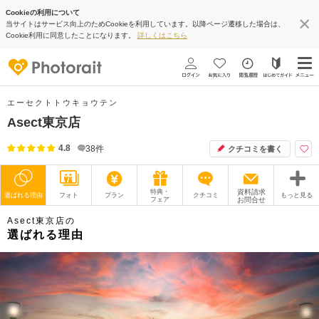
Cookieの利用について
当サイトはサービス向上のためCookieを利用しています。以降ページ遷移した場合は、
Cookie利用に同意したことになります。
詳しくはこちら
エーセクトトウキョウテン
Asect東京店
4.8
38
件
クチコミを書く
特典・
資料請求
選ばれる理由
フォト
プラン
クチコミ
もっと見る
フェア
お問合せ
Asect東京店の
撮影レポート
フォトグラファー
選ばれる理由
衣装
ムービー
オプション
ブログ
アクセス/TEL
スタジオトップ