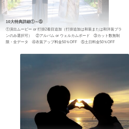
10大特典詳細①～⑤
①演出ムービー or 打掛2着目追加（打掛追加は和装または和洋装プラ
ンのみ選択可） ②アルバム or ウェルカムボード ③カット数無制
限・全データ ④衣装アップ料金50％OFF ⑤土日料金50％OFF