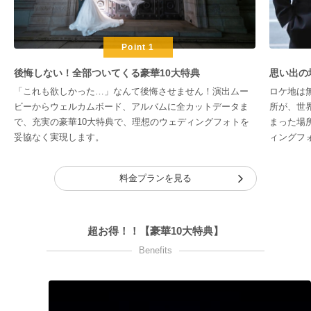
Point 1
後悔しない！全部ついてくる豪華10大特典
思い出の
「これも欲しかった…」なんて後悔させません！演出ムー
ロケ地は
ビーからウェルカムボード、アルバムに全カットデータま
所が、世
で、充実の豪華10大特典で、理想のウェディングフォトを
まった場
妥協なく実現します。
ィングフ
料金プランを見る
超お得！！【豪華10大特典】
Benefits