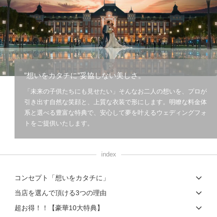
こだわりポイント
”想いをカタチに”妥協しない美しさ。
「未来の子供たちにも見せたい」そんなお二人の想いを、プロが
海での撮影
豊富なカラードレス
引き出す自然な笑顔と、上質な衣装で形にします。明瞭な料金体
系と選べる豊富な特典で、安心して夢を叶えるウェディングフォ
トをご提供いたします。
index
動画の作成
スタジオでの撮影
コンセプト「想いをカタチに」
豊富な色打掛・着物
豊富なドレス
庭園での撮影
当店を選んで頂ける3つの理由
チャペルでの撮影
人気スポットでの撮影
ペットと撮影
超お得！！【豪華10大特典】
豊富な白無垢
夜景での撮影