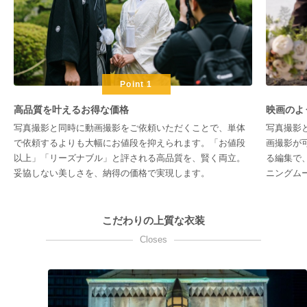
Point 1
高品質を叶えるお得な価格
映画のよ
写真撮影と同時に動画撮影をご依頼いただくことで、単体
写真撮影
で依頼するよりも大幅にお値段を抑えられます。「お値段
画撮影が
以上」「リーズナブル」と評される高品質を、賢く両立。
る編集で
妥協しない美しさを、納得の価格で実現します。
ニングム
こだわりの上質な衣装
Closes