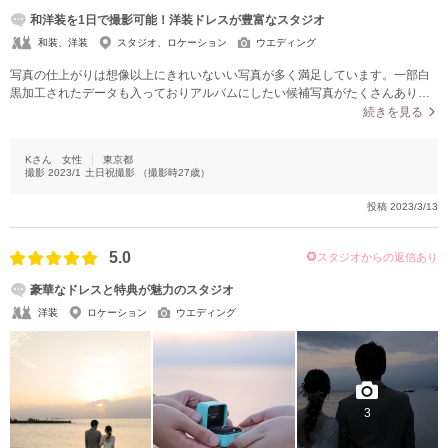
和洋装を1日で撮影可能！洋装ドレスが豊富なスタジオ
和装、洋装
スタジオ、ロケーション
ウエディング
写真の仕上がりは想像以上にきれいないい写真が多く満足しています。一部白
黒加工されたデータも入っておりアルバムにしたい候補写真がたくさんあり絞
るのに迷うほどでした。
続きを見る
Kさん
女性
東京都
撮影
2023/1
土日祝撮影
（撮影時
27
歳）
投稿
2023/3/13
5.0
スタジオからの返信あり
豪華なドレスと特典が魅力のスタジオ
洋装
ロケーション
ウエディング
3