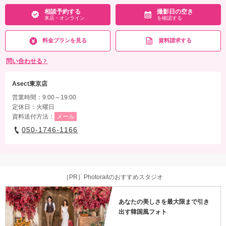
相談予約する
撮影日の空き
来店・オンライン
を確認する
料金プランを見る
資料請求する
問い合わせる
Asect東京店
営業時間：9:00～19:00
定休日：火曜日
資料送付方法：
メール
050-1746-1166
［PR］Photoraitのおすすめスタジオ
あなたの美しさを最大限まで引き
出す韓国風フォト