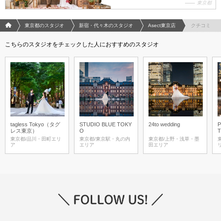
東京都
フォトウエディング/結婚写真のPhotorait ホーム
東京都のスタジオ
新宿・代々木のスタジオ
Asect東京店
クチコミ
こちらのスタジオをチェックした人におすすめのスタジオ
tagless Tokyo（タグ
STUDIO BLUE TOKY
24to wedding
レス東京）
O
T
東京都/品川・田町エリ
東京都/東京駅・丸の内
東京都/上野・浅草・墨
ア
エリア
田エリア