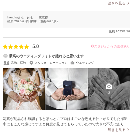
表情で撮ることができてよかった！
続きを見る
honokaさん
女性
東京都
撮影
2023/6
平日撮影
（撮影時
28
歳）
投稿
2023/8/10
5.0
スタジオからの返信あり
最高のウエディングフォトが撮れると思います
和装、洋装
スタジオ、ロケーション
ウエディング
3
写真が納品され確認するとほんとにプロはすごいな思える仕上がりでした撮影
中にもこんな感じですよと何度が見せてもらっていたので大きな不安はありま
せんでしたが納品されたものはさらに良いものでした撮り方の角度などほんと
続きを見る