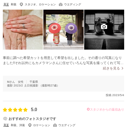
和装
スタジオ、ロケーション
ウエディング
3
事前に調べた希望カットを用意して希望を出しました。その通りの写真になり
ました!!それ以外にもカメラマンさんに任せていろんな写真を撮ってくれて写真
も画質も写りもすべて最高でした！
続きを見る
Mさん
女性
千葉県
撮影
2023/2
土日祝撮影
（撮影時
27
歳）
投稿
2023/5/4
5.0
スタジオからの返信あり
おすすめのフォトスタジオです
和装、洋装
ロケーション
ウエディング