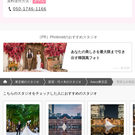
資料送付方法：
メール
050-1746-1166
［PR］Photoraitのおすすめスタジオ
あなたの美しさを最大限まで引き
出す韓国風フォト
東京都
フォトウエディング/結婚写真のPhotorait ホーム
東京都のスタジオ
新宿・代々木のスタジオ
Asect東京店
豊富な白無垢
こちらのスタジオをチェックした人におすすめのスタジオ