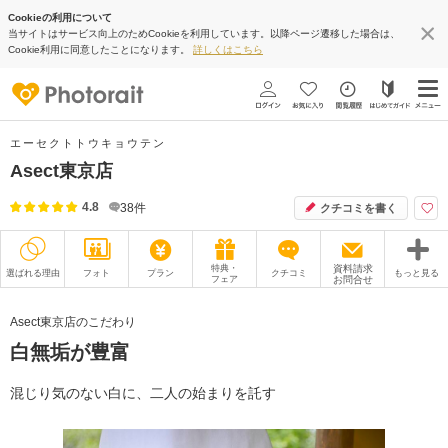
Cookieの利用について
当サイトはサービス向上のためCookieを利用しています。以降ページ遷移した場合は、
Cookie利用に同意したことになります。
詳しくはこちら
エーセクトトウキョウテン
Asect東京店
4.8
38
件
クチコミを書く
特典・
資料請求
選ばれる理由
フォト
プラン
クチコミ
もっと見る
フェア
お問合せ
撮影レポート
フォトグラファー
Asect東京店のこだわり
白無垢が豊富
衣装
ムービー
オプション
ブログ
混じり気のない白に、二人の始まりを託す
アクセス/TEL
スタジオトップ