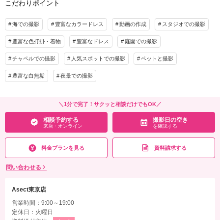
こだわりポイント
⑥撮影リクエスト無料
アルバム 6P
データ 150カット
台紙付写真
⑦振袖・儀礼服のみ持込無料
⑧友人家族撮影無料
衣装追加
会食
挙式
海での撮影
豊富なカラードレス
動画の作成
スタジオでの撮影
家族と撮影
家族用衣装レンタル
ペットと撮影
豊富な色打掛・着物
豊富なドレス
庭園での撮影
プラン詳細
その他含むもの
撮影料
新婦衣装2着
新郎衣装2着
チャペルでの撮影
人気スポットでの撮影
ペットと撮影
結婚式前撮りのお客様に特に人気の豪華10大特典・全データ（3週間後ダウンロード
着付け
ヘアメイク
小物一式
豊富な白無垢
夜景での撮影
納品・明るさや色味のレタッチで丁寧に仕上げます）・衣装レンタル（襦袢・掛下・
アルバム
データ 300カット
台紙付写真
帯・筥迫・懐剣・草履・雪駄）・小物一式（和傘・扇子・造花の髪飾り）
衣装追加
会食
挙式
＼1分で完了！サクッと相談だけでもOK／
相談予約する
撮影日の空き
家族と撮影
家族用衣装レンタル
ペットと撮影
来店・オンライン
を確認する
相談予約する
撮影日の空き
来店・オンライン
を確認する
その他含むもの
豪華８大特典・全データ（3週間後ダウンロード納品・明るさや色味のレタッチで丁
料金プランを見る
資料請求する
寧に仕上げます）・和装衣装レンタル（襦袢・掛下・帯・筥迫・懐剣・草履・雪
駄）・小物一式（ブーケ・ブートニア・和傘・扇子・ヘッドドレス・造花の髪飾り）
問い合わせる
相談予約する
撮影日の空き
来店・オンライン
を確認する
Asect東京店
営業時間：9:00～19:00
定休日：火曜日