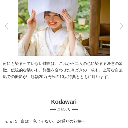
こだわりポイント
海での撮影
豊富なカラードレス
何にも染まっていない純白は、これから二人の色に染まる決意の象
徴。伝統的な装いも、洋髪を合わせた今どきの一枚も。上質な白無
垢での撮影が、総額20万円分の10大特典とともに叶います。
Kodawari
動画の作成
スタジオでの撮影
こだわり
豊富な色打掛・着物
豊富なドレス
庭園での撮影
チャペルでの撮影
人気スポットでの撮影
ペットと撮影
白は一色じゃない。24通りの花嫁へ
1
POINT
豊富な白無垢
夜景での撮影