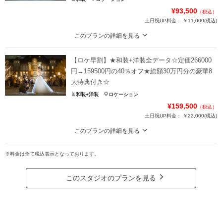
¥93,500
（税込）
土日祝UP料金：
￥11,000
(税込)
このプランの詳細を見る
【8月15日までの初回オンライン相談成約＆12月28日までの撮影】ロケ撮影場
所は自由に選択可能！家族の同行もスマホ撮影もOK
【ロケ早割】★和装+洋装全データ☆定価266000
豪華１０大特典
円→159500円の40％オフ★総額30万円分の豪華8
①OPムービーor打掛2着目
大特典付き☆
②アルバムorウェルカムボード
和装+洋装
ロケーション
③カット数＆撮影スポット数無制限・全データ
¥159,500
（税込）
④衣装アップ半額
土日祝UP料金：
￥22,000
(税込)
⑤土日料金半額
⑥アルバム半額
このプランの詳細を見る
⑦レタッチ無料
【8月15日までの初回相談会成約＆申込みから3カ月以上先の撮影】3カ月以上
⑧撮影リクエスト無料
先の撮影を早く申込とお得！家族の同行もスマホ撮影もOK
※料金は全て税込表示となっております。
⑨振袖・儀礼服のみ持込無料
豪華８大特典（最大15万円分サービス）
⑩友人家族撮影無料
①カット数＆撮影スポット数無制限・全データ
このスタジオのプランを見る
②衣装UP50％OFF
プラン詳細
③土日料金50％OFF
④アルバム50％OFF
撮影料
新婦衣装1着
新郎衣装1着
⑤レタッチ無料（明るさ・色味）
着付け
ヘアメイク
小物一式