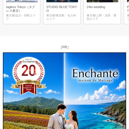
tagless Tokyo（タグ
STUDIO BLUE TOKY
24to wedding
レス東京）
O
T
東京都/品川・田町エリ
東京都/東京駅・丸の内
東京都/上野・浅草・墨
ア
エリア
田エリア
［PR］