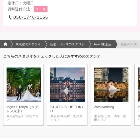
定休日：火曜日
資料送付方法：
メール
050-1746-1166
フォトウエディング/結婚写真のPhotorait ホーム
東京都のスタジオ
新宿・代々木のスタジオ
Asect東京店
動画の作成
こちらのスタジオをチェックした人におすすめのスタジオ
tagless Tokyo（タグ
STUDIO BLUE TOKY
24to wedding
レス東京）
O
T
東京都/品川・田町エリ
東京都/東京駅・丸の内
東京都/上野・浅草・墨
ア
エリア
田エリア