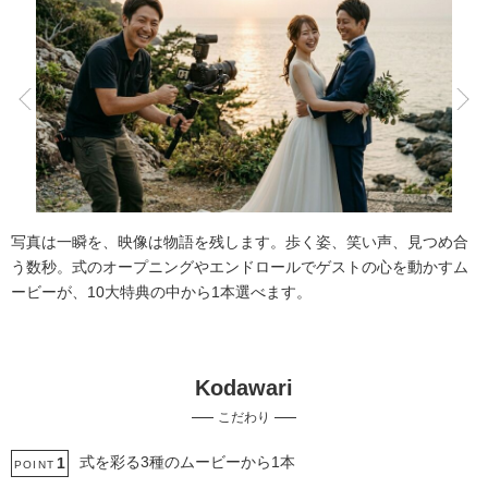
こだわりポイント
海での撮影
豊富なカラードレス
写真は一瞬を、映像は物語を残します。歩く姿、笑い声、見つめ合
う数秒。式のオープニングやエンドロールでゲストの心を動かすム
ービーが、10大特典の中から1本選べます。
Kodawari
動画の作成
スタジオでの撮影
こだわり
豊富な色打掛・着物
豊富なドレス
庭園での撮影
チャペルでの撮影
人気スポットでの撮影
ペットと撮影
式を彩る3種のムービーから1本
1
POINT
豊富な白無垢
夜景での撮影