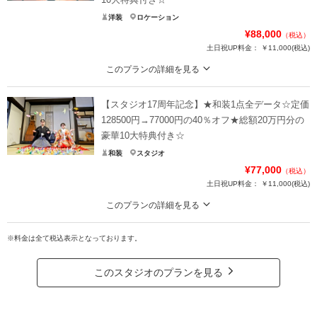
洋装
ロケーション
¥88,000
（税込）
土日祝UP料金：
￥11,000
(税込)
このプランの詳細を見る
【8月15日までの初回オンライン相談成約＆12月28日までの撮影】ロケ撮影場
所は自由に選択可能！家族の同行もスマホ撮影もOK
【スタジオ17周年記念】★和装1点全データ☆定価
豪華１０大特典
128500円→77000円の40％オフ★総額20万円分の
①オープニングムービー
豪華10大特典付き☆
②アルバムorウェルカムボード
和装
スタジオ
③カット数＆撮影スポット数無制限・全データ
¥77,000
（税込）
④衣装アップ半額
土日祝UP料金：
￥11,000
(税込)
⑤土日料金半額
⑥アルバム半額
このプランの詳細を見る
⑦レタッチ無料
【8月15日までの初回オンライン相談成約＆12月28日までの撮影】好みの雰囲
⑧撮影リクエスト無料
気を選択可能！家族の同行もスマホ撮影もOK
※料金は全て税込表示となっております。
⑨儀礼服のみ持込無料
豪華１０大特典
⑩友人家族撮影無料
①OPムービーor打掛2着目
このスタジオのプランを見る
②アルバムorウェルカムB
プラン詳細
③カット数＆撮影スポット数無制限・全データ
④衣装アップ半額
撮影料
新婦衣装1着
新郎衣装1着