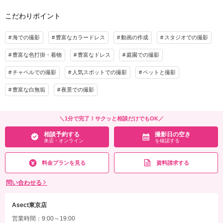
⑤土日料金半額
着付け
ヘアメイク
小物一式
こだわりポイント
⑥アルバム半額
アルバム 6P
データ 150カット
台紙付写真
⑦レタッチ無料
⑧撮影リクエスト無料
衣装追加
会食
挙式
海での撮影
豊富なカラードレス
動画の作成
スタジオでの撮影
⑨振袖のみ持込無料
家族と撮影
家族用衣装レンタル
ペットと撮影
豊富な色打掛・着物
豊富なドレス
庭園での撮影
⑩友人家族撮影無料
その他含むもの
チャペルでの撮影
人気スポットでの撮影
ペットと撮影
プラン詳細
結婚式前撮りのお客様に特に人気の豪華10大特典・全データ（3週間後ダウンロード
豊富な白無垢
夜景での撮影
納品・明るさや色味のレタッチで丁寧に仕上げます）・小物一式（ブーケ・ブートニ
撮影料
新婦衣装1着
新郎衣装1着
ア・ヘッドドレス）
着付け
ヘアメイク
小物一式
アルバム 6P
データ 150カット
台紙付写真
＼1分で完了！サクッと相談だけでもOK／
相談予約する
撮影日の空き
来店・オンライン
を確認する
衣装追加
会食
挙式
相談予約する
撮影日の空き
来店・オンライン
を確認する
家族と撮影
家族用衣装レンタル
ペットと撮影
料金プランを見る
資料請求する
その他含むもの
結婚式前撮りのお客様に特に人気の豪華10大特典・全データ（3週間後ダウンロード
問い合わせる
納品・明るさや色味のレタッチで丁寧に仕上げます）・衣装レンタル（襦袢・掛下・
帯・筥迫・懐剣・草履・雪駄）・小物一式（和傘・扇子・造花の髪飾り）
Asect東京店
相談予約する
撮影日の空き
営業時間：9:00～19:00
来店・オンライン
を確認する