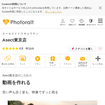
Cookieの利用について
当サイトはサービス向上のためCookieを利用しています。以降ページ遷移した場合は、
Cookie利用に同意したことになります。
詳しくはこちら
エーセクトトウキョウテン
Asect東京店
4.8
38
件
クチコミを書く
特典・
資料請求
選ばれる理由
フォト
プラン
クチコミ
もっと見る
フェア
お問合せ
撮影レポート
フォトグラファー
Asect東京店のこだわり
動画を作れる
衣装
ムービー
オプション
ブログ
笑い声も歩く姿も、映像でずっと残る
アクセス/TEL
スタジオトップ