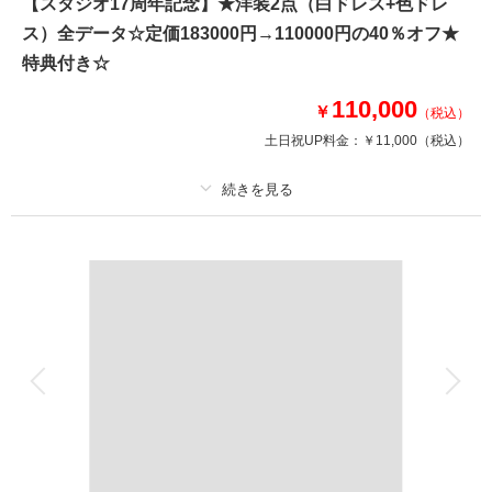
【スタジオ17周年記念】★洋装2点（白ドレス+色ドレ
雰囲気を選択可能！家族の同行もスマホ撮影もOK
ス）全データ☆定価183000円→110000円の40％オフ★
豪華１０大特典
①OPムービーor打掛2着目
特典付き☆
②アルバムorウェルカムB
③カット数＆撮影スポット数無制限・全データ
110,000
￥
（税込）
④衣装アップ半額
土日祝UP料金：
￥11,000
（税込）
⑤土日料金半額
⑥アルバム半額
⑦レタッチ無料
⑧撮影リクエスト無料
プラン詳細
⑨振袖のみ持込無料
⑩友人家族撮影無料
撮影料
新婦衣装2着
新郎衣装1着
着付け
ヘアメイク
小物一式
相談予約する
撮影日の空き
アルバム 6 P
データ 150 カット
台紙付写真
来店・オンライン
を確認する
衣装追加
会食
挙式
家族と撮影
家族用衣装レンタル
ペットと撮影
その他含むもの
結婚式前撮りのお客様に特に人気の豪華９大特典・全データ（3週間後ダウ
ンロード納品・明るさや色味のレタッチで丁寧に仕上げます）衣装レンタル