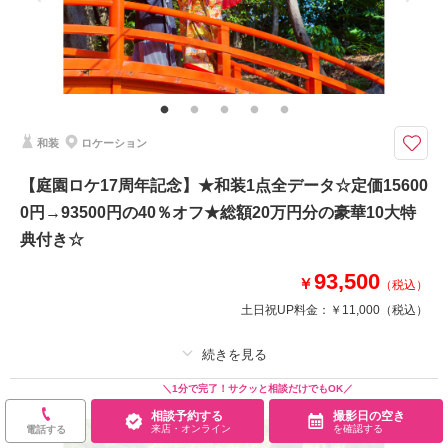
家族と撮影
家族用衣装レンタル
ペットと撮影
その他含むもの
結婚式前撮りのお客様に特に人気の豪華9大特典・全データ（3週間納品・
相談予約する
撮影日の空き
明るさや色味のレタッチで丁寧に仕上げます）・衣装レンタル（襦袢・掛
来店・オンライン
を確認する
下・帯・筥迫・懐剣・草履・雪駄）・小物一式（和傘・扇子・造花の髪飾
り）
和装
ロケーション
【初回相談会成約】ロケ撮影場所は自由に選択可能！家族の同行もスマホ撮
【庭園ロケ17周年記念】★和装1点全データ☆定価15600
影もOK
0円→93500円の40％オフ★総額20万円分の豪華10大特
豪華９大特典
①アルバムorウェルカムボード
典付き☆
②カット数＆撮影スポット数無制限・全データ
③衣装アップ50％OFF
93,500
￥
（税込）
④土日料金50％OFF
土日祝UP料金：
￥11,000
（税込）
⑤アルバム50％OFF
⑥レタッチ無料（明るさ・色味）
⑦撮影リクエスト無料
⑧振袖のみ持込無料
＼1分で完了！サクッと相談だけでもOK／
プラン詳細
⑨友人家族撮影無料
相談予約する
撮影日の空き
撮影料
新婦衣装1着
新郎衣装1着
来店・オンライン
を確認する
電話する