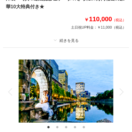
①オープニングムービー
華10大特典付き★
②アルバムorウェルカムボード
③カット数＆撮影スポット数無制限・全データ
110,000
￥
④衣装アップ半額
（税込）
⑤土日料金半額
土日祝UP料金：
￥11,000
（税込）
⑥アルバム半額
⑦レタッチ無料
⑧撮影リクエスト無料
⑨儀礼服のみ持込無料
プラン詳細
⑩友人家族撮影無料
撮影料
新婦衣装1着
新郎衣装1着
着付け
ヘアメイク
小物一式
このプランで撮影可能な撮影レポート
アルバム 6 P
データ 150 カット
台紙付写真
撮影日：
2026年4月14日
撮影場所：
城ヶ島
（神奈川）
衣装追加
会食
挙式
家族と撮影
家族用衣装レンタル
ペットと撮影
その他含むもの
結婚式前撮りのお客様に特に人気の豪華10大特典・写真＆動画全データ（3
相談予約する
撮影日の空き
週間納品・写真は明るさや色味のレタッチ付き）・和装衣装レンタル（襦
来店・オンライン
を確認する
袢・掛下・帯・筥迫・懐剣・草履・雪駄）・小物一式（ブーケ・ブートニ