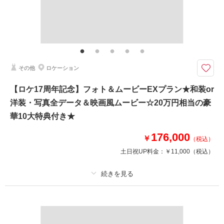
その他含むもの
庭園使用料（庭園当店おまかせ）・スタジオ使用料・クリーニング代・衣装
アップ料金・小物一式【和装の場合】和傘・扇子・造花の髪飾り【洋装の場
合】ブーケ・ブートニア・ヘッドドレス ※別途交通費のタクシー代 or
自家用車出していただき駐車場代がかかります
その他
ロケーション
1日1組限定！衣装アップ０円・その他必要なものがコミコミになった安心
【ロケ17周年記念】フォト＆ムービーEXプラン★和装or
プラン♪家族の同行もスマホ撮影もOK！
洋装・写真全データ＆映画風ムービー☆20万円相当の豪
豪華７大特典付き（最大22万円分サービス）
①衣装アップ料金無料
華10大特典付き★
②土日料金50％OFF
③アルバム50％OFF
176,000
￥
（税込）
④レタッチ無料（明るさ・色味）
土日祝UP料金：
￥11,000
（税込）
⑤撮影リクエスト無料
⑥儀礼服のみ持込無料
⑦友人家族撮影無料
プラン詳細
このプランで撮影可能な撮影レポート
撮影料
新婦衣装1着
新郎衣装1着
撮影日：
2026年5月28日