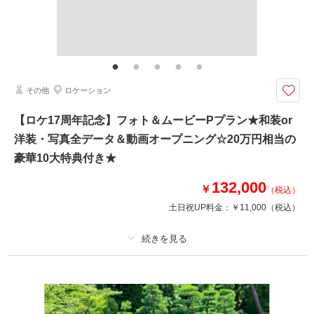
その他含むもの
豪華８大特典・全データ（3週間後ダウンロード納品・明るさや色味のレタ
相談予約する
撮影日の空き
ッチで丁寧に仕上げます）・衣装レンタル（襦袢・掛下・帯・筥迫・懐剣・
来店・オンライン
を確認する
草履・雪駄）・小物一式（和傘・扇子・造花の髪飾り）
その他
ロケーション
【8月15日までの初回相談会成約＆申込みから3カ月以上先の撮影】3カ月以
上先の撮影を早く申込とお得！家族の同行もスマホ撮影もOK
【ロケ17周年記念】フォト＆ムービーPプラン★和装or
豪華８大特典（最大15万円分サービス）
洋装・写真全データ＆動画オープニング☆20万円相当の
①カット数＆撮影スポット数無制限・全データ
②衣装UP50％OFF
豪華10大特典付き★
③土日料金50％OFF
④アルバム50％OFF
132,000
￥
（税込）
⑤レタッチ無料（明るさ・色味）
土日祝UP料金：
￥11,000
（税込）
⑥撮影リクエスト無料
⑦振袖・儀礼服のみ持込無料
⑧友人家族撮影無料
プラン詳細
このプランで撮影可能な撮影レポート
撮影料
新婦衣装1着
新郎衣装1着
撮影日：
2025年4月15日
着付け
ヘアメイク
小物一式