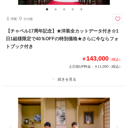
来店・オンライン
を確認する
ンロード納品・明るさや色味のレタッチで丁寧に仕上げます）・小物一式
（ブーケ・ブートニア・ヘッドドレス）
洋装
その他
【8月15日までの初回オンライン相談成約＆12月28日までの撮影】好みの
雰囲気を選択可能！家族の同行もスマホ撮影もOK
【チャペル17周年記念】★洋装全カットデータ付き☆1
豪華１０大特典
日1組様限定で40％OFFの特別価格★さらに今ならフォ
①オープニングムービー
②アルバムorウェルカムボード
トブック付き
③カット数＆撮影スポット数無制限・全データ
④衣装アップ半額
143,000
￥
（税込）
⑤土日料金半額
土日祝UP料金：
￥11,000
（税込）
⑥アルバム半額
⑦レタッチ無料
⑧撮影リクエスト無料
⑨儀礼服のみ持込無料
プラン詳細
⑩友人家族撮影無料
撮影料
新婦衣装1着
新郎衣装1着
このプランで撮影可能な撮影レポート
着付け
ヘアメイク
小物一式
撮影日：
2025年7月7日
アルバム 6 P
データ 150 カット
台紙付写真
撮影場所：
スタジオ
（東京）
衣装追加
会食
挙式