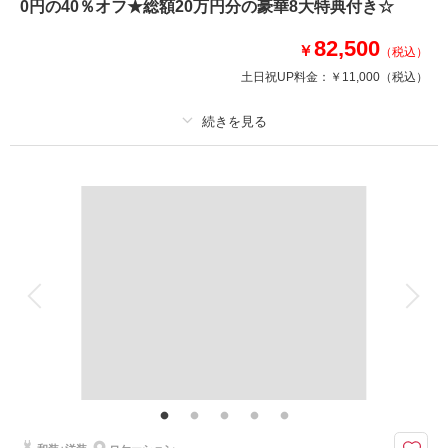
0円の40％オフ★総額20万円分の豪華8大特典付き☆
①カット数＆撮影スポット数無制限・全データ
②衣装アップ50％OFF
82,500
③土日料金50％OFF
￥
（税込）
④アルバム50％OFF
土日祝UP料金：
￥11,000
（税込）
⑤レタッチ無料（明るさ・色味）
⑥撮影リクエスト無料
⑦儀礼服のみ持込無料
⑧友人家族撮影無料
プラン詳細
撮影料
新婦衣装1着
新郎衣装1着
このプランで撮影可能な撮影レポート
着付け
ヘアメイク
小物一式
撮影日：
2025年6月12日
アルバム
データ 150 カット
台紙付写真
撮影場所：
ハウススタジオ
（東京）
衣装追加
会食
挙式
家族と撮影
家族用衣装レンタル
ペットと撮影
その他含むもの
相談予約する
撮影日の空き
豪華８大特典・全データ（3週間後ダウンロード納品・明るさや色味のレタ
来店・オンライン
を確認する
ッチで丁寧に仕上げます）・小物一式（ブーケ・ブートニア・ヘッドドレ
ス）