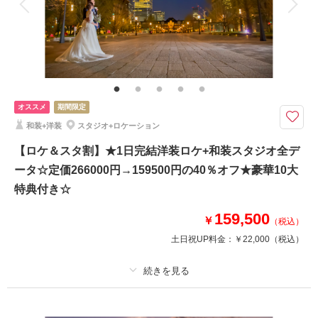
衣装追加
会食
挙式
家族と撮影
家族用衣装レンタル
ペットと撮影
その他含むもの
結婚式前撮りのお客様に特に人気の豪華10大特典・全データ（3週間後ダウ
ンロード納品・明るさや色味のレタッチで丁寧に仕上げます）・小物一式
（ブーケ・ブートニア・ヘッドドレス）
オススメ
期間限定
【8月15日までの初回オンライン相談成約＆12月28日までの撮影】ロケ撮
和装+洋装
スタジオ+ロケーション
影場所は自由に選択可能！家族の同行もスマホ撮影もOK
【ロケ＆スタ割】★1日完結洋装ロケ+和装スタジオ全デ
豪華１０大特典
ータ☆定価266000円→159500円の40％オフ★豪華10大
①オープニングムービー
②アルバムorウェルカムボード
特典付き☆
③カット数＆撮影スポット数無制限・全データ
159,500
④衣装アップ半額
￥
（税込）
⑤土日料金半額
土日祝UP料金：
￥22,000
（税込）
⑥アルバム半額
⑦レタッチ無料
⑧撮影リクエスト無料
適用条件：
【8月15日までの初回オンライン相談成約＆12月28日までの撮影】
⑨儀礼服のみ持込無料
⑩友人家族撮影無料
プラン詳細