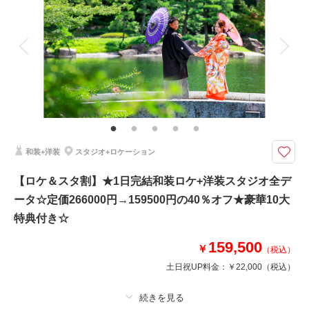
撮影場所：
和風スタジオ・東京駅
（東京）
アルバム 6 P
データ 150 カット
台紙付写真
衣装追加
会食
挙式
家族と撮影
家族用衣装レンタル
ペットと撮影
相談予約する
撮影日の空き
その他含むもの
来店・オンライン
を確認する
豪華10大特典・写真全データ（3週間納品・写真は明るさや色味のレタッチ
付き）・動画編集ムービー（オープニングorダイジェスト）・和装衣装レン
タル（襦袢・掛下・帯・筥迫・懐剣・草履・雪駄）・小物（ブーケ・ブート
ニア・和傘・扇子・ヘッドドレス・造花の髪飾り）
和装+洋装
スタジオ+ロケーション
【初回相談会成約】式で使える動画オープニングムービー付き！写真全デー
【ロケ＆スタ割】★1日完結和装ロケ+洋装スタジオ全デ
タ＆動画撮影・編集付きプラン！※和装の場合は+5500円
ータ☆定価266000円→159500円の40％オフ★豪華10大
豪華１０大特典
①PRムービーor打掛2着目
特典付き☆
②アルバムorウェルカムボード
③カット数＆撮影スポット数無制限・全データ
159,500
￥
（税込）
④衣装アップ半額
土日祝UP料金：
￥22,000
（税込）
⑤土日料金半額
⑥アルバム半額
⑦レタッチ無料