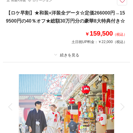
和装+洋装
ロケーション
【8月15日までの初回相談会成約＆申込みから3カ月以上先の撮影】3カ月以
上先の撮影を早く申込とお得！家族の同行もスマホ撮影もOK
【ロケ早割】★和装+洋装全データ☆定価266000円→15
豪華８大特典（最大15万円分サービス）
9500円の40％オフ★総額30万円分の豪華8大特典付き☆
①カット数＆撮影スポット数無制限・全データ
②衣装アップ50％OFF
159,500
③土日料金50％OFF
￥
（税込）
④アルバム50％OFF
土日祝UP料金：
￥22,000
（税込）
⑤レタッチ無料（明るさ・色味）
⑥撮影リクエスト無料
⑦儀礼服のみ持込無料
⑧友人家族撮影無料
プラン詳細
撮影料
新婦衣装2着
新郎衣装2着
このプランで撮影可能な撮影レポート
着付け
ヘアメイク
小物一式
撮影日：
2025年5月24日
アルバム
データ 300 カット
台紙付写真
撮影場所：
葛西臨海公園＆海浜公園
（東京）
衣装追加
会食
挙式
家族と撮影
家族用衣装レンタル
ペットと撮影
その他含むもの
相談予約する
撮影日の空き
豪華８大特典・全データ（3週間後ダウンロード納品・明るさや色味のレタ
来店・オンライン
を確認する