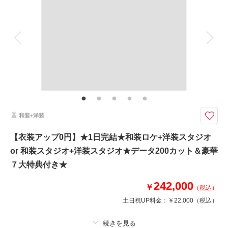
着付け
ヘアメイク
小物一式
撮影場所：
目白庭園
（東京）
アルバム 6 P
データ 150 カット
台紙付写真
衣装追加
会食
挙式
家族と撮影
家族用衣装レンタル
ペットと撮影
相談予約する
撮影日の空き
その他含むもの
来店・オンライン
を確認する
豪華10大特典・写真全データ（3週間納品・写真は明るさや色味のレタッチ
付き）・映画風編集ムービー（オープニングorダイジェスト）・和装衣装レ
ンタル（襦袢・掛下・帯・筥迫・懐剣・草履・雪駄）・小物（ブーケ・ブー
トニア・和傘・扇子・ヘッドドレス・造花の髪飾り）
和装+洋装
【初回相談会成約】ムービーの質にこだわりたい方向け！シネマティックム
【衣装アップ0円】★1日完結★和装ロケ+洋装スタジオ
ービー＆写真全データプラン！※和装の場合は+5500円
or 和装スタジオ+洋装スタジオ★データ200カット＆豪華
豪華１０大特典
①PRムービーor打掛2着目
７大特典付き★
②アルバムorウェルカムボード
③カット数＆撮影スポット数無制限・全データ
242,000
￥
（税込）
④衣装アップ半額
土日祝UP料金：
￥22,000
（税込）
⑤土日料金半額
⑥アルバム半額
⑦レタッチ無料