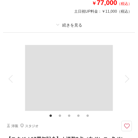
③アルバム50％OFF
77,000
￥
（税込）
④レタッチ無料（明るさ・色味）
土日祝UP料金：
￥11,000
（税込）
⑤撮影リクエスト無料
⑥儀礼服のみ持込無料
⑦友人家族撮影無料
プラン詳細
相談予約する
撮影日の空き
来店・オンライン
を確認する
撮影料
新婦衣装1着
新郎衣装1着
着付け
ヘアメイク
小物一式
アルバム 6 P
データ 150 カット
台紙付写真
衣装追加
会食
挙式
家族と撮影
家族用衣装レンタル
ペットと撮影
その他含むもの
結婚式前撮りのお客様に特に人気の豪華10大特典・全データ（3週間後ダウ
ンロード納品・明るさや色味のレタッチで丁寧に仕上げます）・衣装レンタ
ル（襦袢・掛下・帯・筥迫・懐剣・草履・雪駄）・小物一式（和傘・扇子・
造花の髪飾り）
洋装
スタジオ
【8月15日までの初回オンライン相談成約＆12月28日までの撮影】好みの