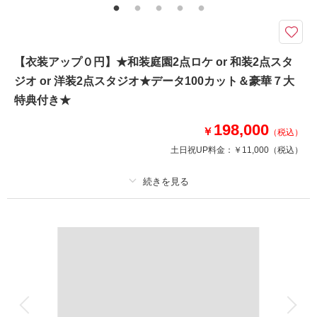
相談予約する
撮影日の空き
ル（白無垢・色打掛・紋付袴・襦袢・掛下・帯・筥迫・懐剣・草履・雪
来店・オンライン
を確認する
駄）・小物一式（和傘・扇子・造花の髪飾り）
【8月15日までの初回オンライン相談成約＆12月28日までの撮影】好みの
【衣装アップ０円】★和装庭園2点ロケ or 和装2点スタ
雰囲気を選択可能！家族の同行もスマホ撮影もOK
ジオ or 洋装2点スタジオ★データ100カット＆豪華７大
豪華９大特典
①アルバムorウェルカムボード
特典付き★
②カット数＆撮影スポット数無制限・全データ
③衣装アップ50％OFF
198,000
￥
（税込）
④土日料金50％OFF
土日祝UP料金：
￥11,000
（税込）
⑤アルバム50％OFF
⑥レタッチ無料（明るさ・色味）
⑦撮影リクエスト無料
⑧振袖のみ持込無料
プラン詳細
⑨友人家族撮影無料
撮影料
新婦衣装1着
新郎衣装1着
相談予約する
撮影日の空き
着付け
ヘアメイク
小物一式
来店・オンライン
を確認する
アルバム
データ 100 カット
台紙付写真
衣装追加
会食
挙式
家族と撮影
家族用衣装レンタル
ペットと撮影