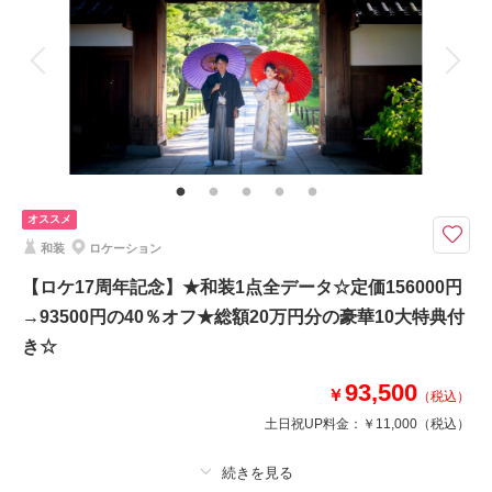
その他含むもの
結婚式前撮りのお客様に人気の豪華10大特典・全データ（3週間後ダウンロ
相談予約する
撮影日の空き
ード納品・明るさや色味のレタッチで丁寧に仕上げます）・和装衣装レンタ
来店・オンライン
を確認する
ル（襦袢・掛下・帯・筥迫・懐剣・草履・雪駄）・小物一式（ブーケ・ブー
トニア・和傘・扇子・ヘッドドレス・造花の髪飾り）
【8月15日までの初回オンライン相談成約＆12月28日までの撮影】ロケ撮
影場所は自由に選択可能！家族の同行もスマホ撮影もOK
豪華１０大特典
オススメ
①OPムービーor打掛2着目
和装
ロケーション
②アルバムorウェルカムボード
③カット数＆撮影スポット数無制限・全データ
【ロケ17周年記念】★和装1点全データ☆定価156000円
④衣装アップ半額
→93500円の40％オフ★総額20万円分の豪華10大特典付
⑤土日料金半額
⑥アルバム半額
き☆
⑦レタッチ無料
⑧撮影リクエスト無料
93,500
￥
（税込）
⑨振袖・儀礼服のみ持込無料
土日祝UP料金：
￥11,000
（税込）
⑩友人家族撮影無料
このプランで撮影可能な撮影レポート