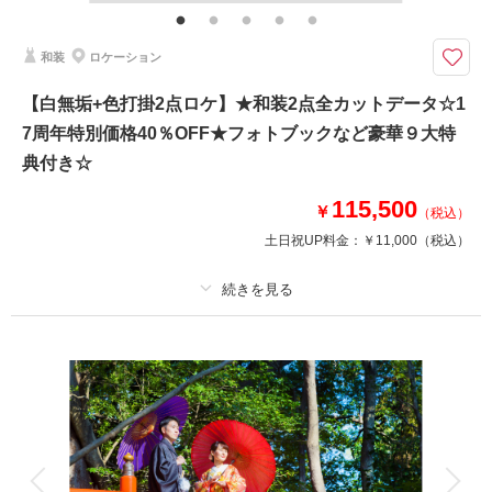
（ウエディングドレス・カラードレス・タキシード）・小物一式（ブーケ・
ブートニア・ヘッドドレス）
和装
ロケーション
【8月15日までの初回オンライン相談成約＆12月28日までの撮影】好みの
【白無垢+色打掛2点ロケ】★和装2点全カットデータ☆1
雰囲気を選択可能！家族の同行もスマホ撮影もOK
7周年特別価格40％OFF★フォトブックなど豪華９大特
豪華９大特典
①アルバムorウェルカムボード
典付き☆
②カット数＆撮影スポット数無制限・全データ
③衣装UP50％OFF
115,500
￥
（税込）
④土日料金50％OFF
土日祝UP料金：
￥11,000
（税込）
⑤アルバム50％OFF
⑥レタッチ無料（明るさ・色味）
⑦撮影リクエスト無料
⑧儀礼服のみ持込無料
プラン詳細
⑨友人家族撮影無料
撮影料
新婦衣装2着
新郎衣装1着
このプランで撮影可能な撮影レポート
着付け
ヘアメイク
小物一式
撮影日：
2023年2月3日
アルバム 6 P
データ 150 カット
台紙付写真
撮影場所：
スタジオ
（東京）
衣装追加
会食
挙式