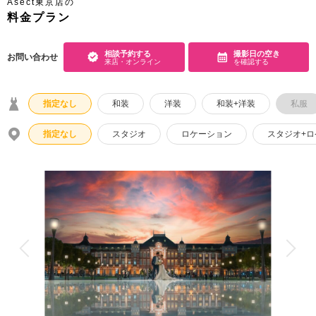
Asect東京店の
料金プラン
こだわりポイント
相談予約する
撮影日の空き
お問い合わせ
来店・オンライン
を確認する
指定なし
和装
洋装
和装+洋装
私服
指定なし
スタジオ
ロケーション
スタジオ+
海での撮影
豊富なカラードレス
動画の作成
スタジオでの撮影
豊富な色打掛・着物
豊富なドレス
庭園での撮影
チャペルでの撮影
人気スポットでの撮影
ペットと撮影
豊富な白無垢
夜景での撮影