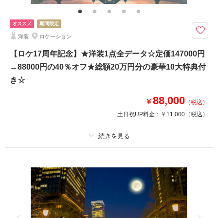
オススメ
期間限定
洋装
ロケーション
【ロケ17周年記念】★洋装1点全データ☆定価147000円
→88000円の40％オフ★総額20万円分の豪華10大特典付
き☆
88,000
￥
（税込）
土日祝UP料金：
￥11,000
（税込）
適用条件：
【8月15日までの初回オンライン相談成約＆12月28日までの撮影】
プラン詳細
撮影料
新婦衣装1着
新郎衣装1着
着付け
ヘアメイク
小物一式
アルバム 6 P
データ 150 カット
台紙付写真