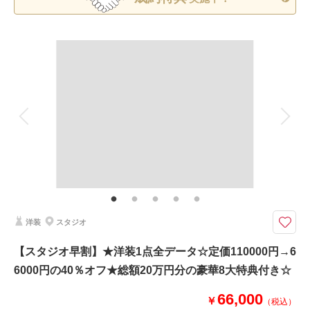
着付け
ヘアメイク
小物一式
撮影日：
2025年10月28日
撮影場所：
山手ヘレン記念教会
（神奈川）
アルバム
データ 150 カット
台紙付写真
衣装追加
会食
挙式
家族と撮影
家族用衣装レンタル
ペットと撮影
その他含むもの
相談予約する
撮影日の空き
来店・オンライン
を確認する
豪華８大特典・全データ（3週間後ダウンロード納品・明るさや色味のレタ
ッチで丁寧に仕上げます）・衣装レンタル（襦袢・掛下・帯・筥迫・懐剣・
草履・雪駄）・小物一式（和傘・扇子・造花の髪飾り）
【8月15日までの初回相談会成約＆申込みから3カ月以上先の撮影】3カ月以
上先の撮影を早く申込とお得！家族の同行もスマホ撮影もOK
豪華８大特典（最大15万円分サービス）
①カット数＆撮影スポット数無制限・全データ
洋装
スタジオ
②衣装UP50％OFF
③土日料金50％OFF
【スタジオ早割】★洋装1点全データ☆定価110000円→6
④アルバム50％OFF
⑤レタッチ無料（明るさ・色味）
6000円の40％オフ★総額20万円分の豪華8大特典付き☆
⑥撮影リクエスト無料
⑦振袖・儀礼服のみ持込無料
66,000
￥
（税込）
⑧友人家族撮影無料