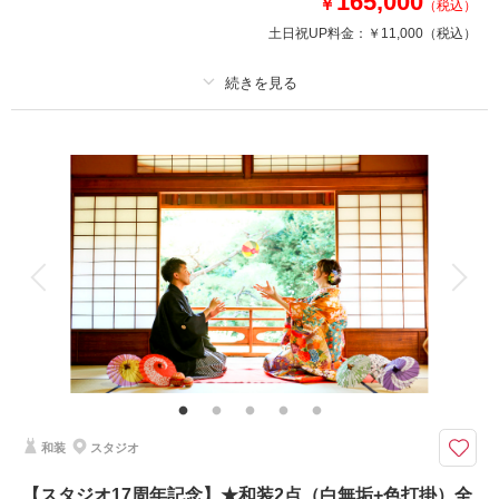
165,000
￥
（税込）
④衣装アップ半額
土日祝UP料金：
￥11,000
（税込）
⑤土日料金半額
⑥アルバム半額
⑦レタッチ無料
⑧撮影リクエスト無料
プラン詳細
⑨振袖・儀礼服のみ持込無料
⑩友人家族撮影無料
撮影料
新婦衣装2着
新郎衣装1着
着付け
ヘアメイク
小物一式
このプランで撮影可能な撮影レポート
アルバム 10 P
データ 300 カット
台紙付写真
撮影日：
2026年3月30日
衣装追加
会食
挙式
撮影場所：
目白庭園・ハウススタジオ
（東京）
家族と撮影
家族用衣装レンタル
ペットと撮影
その他含むもの
結婚式前撮りのお客様に人気の豪華10大特典・全データ（3週間後ダウンロ
ード納品・明るさや色味のレタッチで丁寧に仕上げます）・和装衣装レンタ
相談予約する
撮影日の空き
ル（襦袢・掛下・帯・筥迫・懐剣・草履・雪駄）・小物一式（ブーケ・ブー
来店・オンライン
を確認する
トニア・和傘・扇子・ヘッドドレス・造花の髪飾り）
和装
スタジオ
【8月15日までの初回オンライン相談成約＆12月28日までの撮影】ロケ撮
【スタジオ17周年記念】★和装2点（白無垢+色打掛）全
影場所は自由に選択可能！家族の同行・スマホ撮影OKｘ