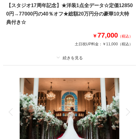
豪華１０大特典
【スタジオ17周年記念】★洋装1点全データ☆定価12850
①オープニングムービー
0円→77000円の40％オフ★総額20万円分の豪華10大特
②アルバムorウェルカムボード
典付き☆
③カット数＆撮影スポット数無制限・全データ
④衣装アップ半額
77,000
￥
⑤土日料金半額
（税込）
⑥アルバム半額
土日祝UP料金：
￥11,000
（税込）
⑦レタッチ無料
⑧撮影リクエスト無料
⑨儀礼服のみ持込無料
⑩友人家族撮影無料
プラン詳細
撮影料
新婦衣装1着
新郎衣装1着
このプランで撮影可能な撮影レポート
着付け
ヘアメイク
小物一式
撮影日：
2025年12月28日
アルバム 6 P
データ 150 カット
台紙付写真
撮影場所：
東京駅・仲通り・和田倉・明治生命館
（東京）
衣装追加
会食
挙式
家族と撮影
家族用衣装レンタル
ペットと撮影
その他含むもの
相談予約する
撮影日の空き
結婚式前撮りのお客様に特に人気の豪華10大特典・全データ（3週間後ダウ