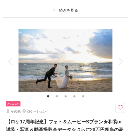
⑥アルバム半額
⑦レタッチ無料
⑧撮影リクエスト無料
プラン詳細
⑨振袖・儀礼服のみ持込無料
⑩友人家族撮影無料
撮影料
新婦衣装1着
新郎衣装1着
着付け
ヘアメイク
小物一式
このプランで撮影可能な撮影レポート
アルバム 6 P
データ 150 カット
台紙付写真
撮影日：
2026年6月27日
衣装追加
会食
挙式
撮影場所：
和風Mスタジオ・東京駅
（東京）
家族と撮影
家族用衣装レンタル
ペットと撮影
その他含むもの
結婚式前撮りのお客様に特に人気の豪華10大特典・全データ（3週間納品・
明るさや色味のレタッチで丁寧に仕上げます）・小物一式（ブーケ・ブート
相談予約する
撮影日の空き
ニア・ヘッドドレス） 【初回相談会成約】ロケ撮影場所は自由に選択可
来店・オンライン
を確認する
能！家族の同行もスマホ撮影もOK
オススメ
その他
ロケーション
【8月15日までの初回オンライン相談成約＆12月28日までの撮影】葛西や
お台場、城ヶ島や逗子対応可！家族同行やスマホ撮影OK
【ロケ17周年記念】フォト＆ムービーSプラン★和装or
豪華１０大特典
洋装・写真＆動画撮影全データ☆さらに20万円相当の豪