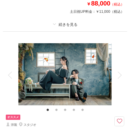
88,000
￥
④衣装アップ半額
（税込）
⑤土日料金半額
土日祝UP料金：
￥11,000
（税込）
⑥アルバム半額
⑦レタッチ無料
⑧撮影リクエスト無料
⑨振袖・儀礼服のみ持込無料
プラン詳細
⑩友人家族撮影無料
撮影料
新婦衣装1着
新郎衣装1着
着付け
ヘアメイク
小物一式
このプランで撮影可能な撮影レポート
アルバム 6 P
データ 150 カット
台紙付写真
撮影日：
2026年7月9日
撮影場所：
有栖川宮記念公園
（東京）
衣装追加
会食
挙式
家族と撮影
家族用衣装レンタル
ペットと撮影
その他含むもの
結婚式前撮りのお客様に特に人気の豪華10大特典・全データ（3週間後ダウ
相談予約する
撮影日の空き
ンロード納品・明るさや色味のレタッチで丁寧に仕上げます）・小物一式
来店・オンライン
を確認する
（ブーケ・ブートニア・ヘッドドレス）
オススメ
【8月15日までの初回オンライン相談成約＆12月28日までの撮影】ロケ撮
洋装
スタジオ
影場所は自由に選択可能！家族の同行もスマホ撮影もOK