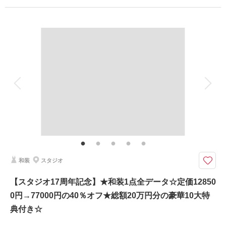
⑧撮影リクエスト無料
プラン詳細
⑨振袖・儀礼服のみ持込無料
⑩友人家族撮影無料
撮影料
新婦衣装2着
新郎衣装2着
着付け
ヘアメイク
小物一式
相談予約する
撮影日の空き
アルバム
データ 200 カット
台紙付写真
来店・オンライン
を確認する
衣装追加
会食
挙式
家族と撮影
家族用衣装レンタル
ペットと撮影
その他含むもの
庭園使用料（庭園当店おまかせ）・スタジオ使用料・クリーニング代・衣装
アップ料金・小物一式（和傘・扇子・造花の髪飾り・ブーケ・ブートニア・
ヘッドドレス） ※別途交通費のタクシー代 or 自家用車出していただき
駐車場代がかかります
和装
スタジオ
1日1組限定！衣装アップ０円・その他必要なものがコミコミになった安心
【スタジオ17周年記念】★和装1点全データ☆定価12850
プラン♪家族の同行もスマホ撮影もOK！
0円→77000円の40％オフ★総額20万円分の豪華10大特
豪華７大特典付き（最大22万円分サービス）
①衣装アップ料金無料
典付き☆
②土日料金50％OFF