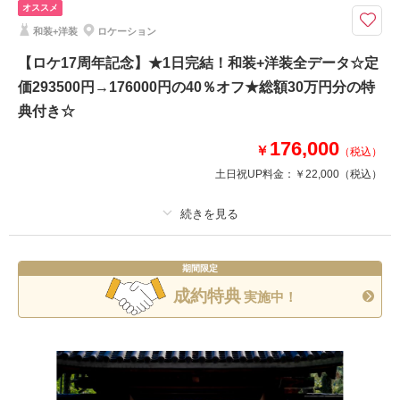
ア・和傘・扇子・ヘッドドレス・造花の髪飾り）
オススメ
和装+洋装
ロケーション
【初回相談会成約】ムービーを自分で編集したい方向け！動画30分撮影と
写真と動画の全データ付きプラン！※和装の場合は+5500円
【ロケ17周年記念】★1日完結！和装+洋装全データ☆定
豪華１０大特典
価293500円→176000円の40％オフ★総額30万円分の特
①PRムービーor打掛2着目
典付き☆
②アルバムorウェルカムボード
③カット数＆撮影スポット数無制限・全データ
176,000
￥
④衣装アップ半額
（税込）
⑤土日料金半額
土日祝UP料金：
￥22,000
（税込）
⑥アルバム半額
⑦レタッチ無料
⑧撮影リクエスト無料
⑨振袖・儀礼服のみ持込無料
プラン詳細
⑩友人家族撮影無料
期間限定
撮影料
新婦衣装2着
新郎衣装2着
成約特典
実施中！
着付け
ヘアメイク
小物一式
このプランで撮影可能な撮影レポート
アルバム 10 P
データ 300 カット
台紙付写真
撮影日：
2026年7月14日
撮影場所：
東京駅・丸の内
（東京）
衣装追加
会食
挙式
家族と撮影
家族用衣装レンタル
ペットと撮影