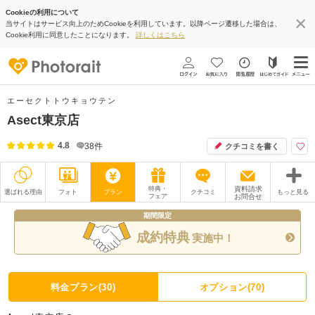
Cookieの利用について
当サイトはサービス向上のためCookieを利用しています。以降ページ遷移した場合は、
Cookie利用に同意したことになります。
詳しくはこちら
エーセクトトウキョウテン
Asect東京店
4.8
38
件
クチコミを書く
特典・
資料請求
選ばれる理由
フォト
プラン
クチコミ
もっと見る
フェア
お問合せ
期間限定
撮影レポート
フォトグラファー
成約特典
実施中！
衣装
ムービー
オプション
ブログ
料金プラン(30)
オプション(70)
アクセス/TEL
スタジオトップ