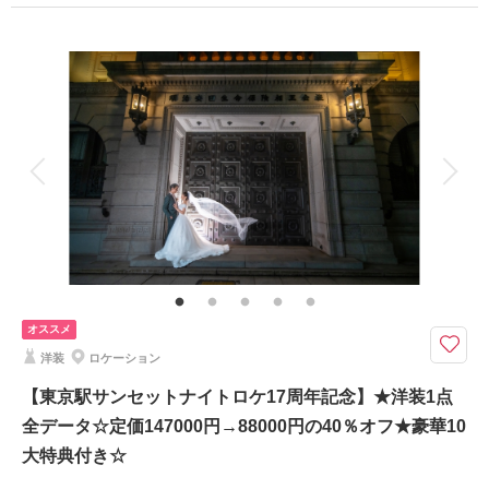
プラン詳細
撮影日：
2024年2月7日
撮影場所：
花畑記念庭園・日本橋
（東京）
撮影料
新婦衣装1着
新郎衣装1着
着付け
ヘアメイク
小物一式
アルバム 6 P
データ 150 カット
台紙付写真
衣装追加
会食
挙式
相談予約する
撮影日の空き
家族と撮影
家族用衣装レンタル
ペットと撮影
来店・オンライン
を確認する
その他含むもの
結婚式前撮りのお客様に特に人気の豪華10大特典・全データ（3週間後ダウ
ンロード納品・明るさや色味のレタッチで丁寧に仕上げます）・衣装レンタ
ル（襦袢・掛下・帯・筥迫・懐剣・草履・雪駄）・小物一式（和傘・扇子・
造花の髪飾り）
オススメ
洋装
ロケーション
【8月15日までの初回オンライン相談成約＆12月28日までの撮影】ロケ撮
影場所は自由に選択可能！家族の同行もスマホ撮影もOK
【東京駅サンセットナイトロケ17周年記念】★洋装1点
豪華１０大特典
全データ☆定価147000円→88000円の40％オフ★豪華10
①OPムービーor打掛2着目
大特典付き☆
②アルバムorウェルカムボード
③カット数＆撮影スポット数無制限・全データ