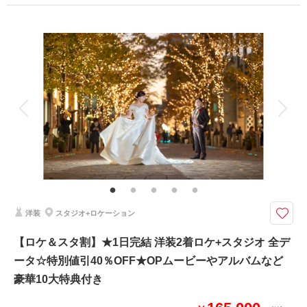
⑧撮影リクエスト無料
プラン詳細
⑨振袖・儀礼服のみ持込無料
⑩友人家族撮影無料
撮影料
新婦衣装2着
新郎衣装2着
着付け
ヘアメイク
小物一式
相談予約する
撮影日の空き
アルバム 10 P
データ 300 カット
台紙付写真
来店・オンライン
を確認する
衣装追加
会食
挙式
家族と撮影
家族用衣装レンタル
ペットと撮影
その他含むもの
結婚式前撮りのお客様に人気の豪華10大特典・全データ（3週間後ダウンロ
ード納品・明るさや色味のレタッチで丁寧に仕上げます）・和装衣装レンタ
ル（襦袢・掛下・帯・筥迫・懐剣・草履・雪駄）・小物一式（ブーケ・ブー
トニア・和傘・扇子・ヘッドドレス・造花の髪飾り）
洋装
スタジオ+ロケーション
【8月15日までの初回オンライン相談成約＆12月28日までの撮影】ロケ撮
【ロケ＆スタ割】★1日完結 洋装2着ロケ+スタジオ 全デ
影場所は自由に選択可能！家族の同行もスマホ撮影もOK
ータ☆特別値引40％OFF★OPムービーやアルバムなど
豪華１０大特典
①OPムービーor打掛2着目
豪華10大特典付き
②アルバムorウェルカムボード
③カット数＆撮影スポット数無制限・全データ