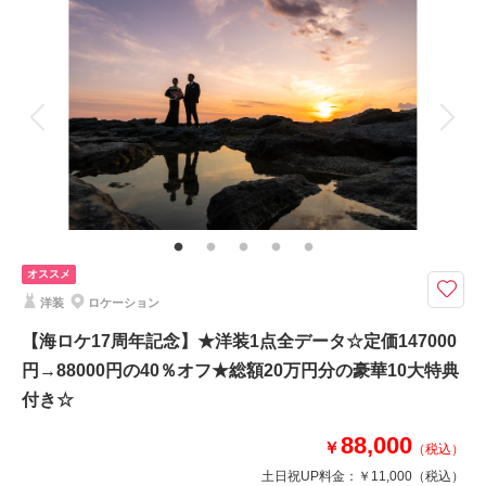
撮影料
新婦衣装2着
新郎衣装2着
このプランで撮影可能な撮影レポート
着付け
ヘアメイク
小物一式
撮影日：
2026年5月30日
アルバム 10 P
データ 300 カット
台紙付写真
撮影場所：
東京駅・丸の内周辺
（東京）
衣装追加
会食
挙式
家族と撮影
家族用衣装レンタル
ペットと撮影
その他含むもの
相談予約する
撮影日の空き
結婚式前撮りのお客様に人気の豪華10大特典・全データ（3週間後ダウンロ
来店・オンライン
を確認する
ード納品・明るさや色味のレタッチで丁寧に仕上げます）・和装衣装レンタ
ル（襦袢・掛下・帯・筥迫・懐剣・草履・雪駄）・小物一式（ブーケ・ブー
オススメ
トニア・和傘・扇子・ヘッドドレス・造花の髪飾り）
洋装
ロケーション
【8月15日までの初回オンライン相談成約＆12月28日までの撮影】ロケ撮
【海ロケ17周年記念】★洋装1点全データ☆定価147000
影場所は自由に選択可能！家族の同行もスマホ撮影もOK
円→88000円の40％オフ★総額20万円分の豪華10大特典
豪華１０大特典
①OPムービーor打掛2着目
付き☆
②アルバムorウェルカムボード
88,000
③カット数＆撮影スポット数無制限・全データ
￥
（税込）
④衣装アップ半額
土日祝UP料金：
￥11,000
（税込）
⑤土日料金半額