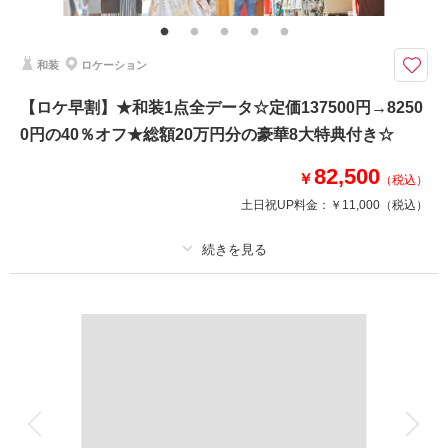
ッチで丁寧に仕上げます）・和装衣装レンタル（襦袢・掛下・帯・筥迫・懐
剣・草履・雪駄）・小物一式（ブーケ・ブートニア・和傘・扇子・ヘッドド
レス・造花の髪飾り）
和装
ロケーション
【8月15日までの初回相談会成約＆申込みから3カ月以上先の撮影】3カ月以
【ロケ早割】★和装1点全データ☆定価137500円→8250
上先の撮影を早く申込とお得！家族の同行もスマホ撮影もOK
0円の40％オフ★総額20万円分の豪華8大特典付き☆
豪華８大特典（最大15万円分サービス）
①カット数＆撮影スポット数無制限・全データ
82,500
②衣装UP50％OFF
￥
（税込）
③土日料金50％OFF
土日祝UP料金：
￥11,000
（税込）
④アルバム50％OFF
⑤レタッチ無料（明るさ・色味）
⑥撮影リクエスト無料
⑦振袖・儀礼服のみ持込無料
プラン詳細
⑧友人家族撮影無料
撮影料
新婦衣装1着
新郎衣装1着
このプランで撮影可能な撮影レポート
着付け
ヘアメイク
小物一式
アルバム
データ 150 カット
台紙付写真
撮影日：
2022年4月10日
撮影場所：
三溪園・大桟橋
（神奈川）
衣装追加
会食
挙式
家族と撮影
家族用衣装レンタル
ペットと撮影