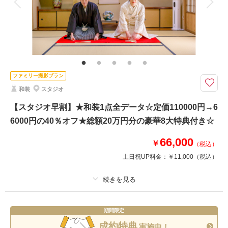
家族と撮影
家族用衣装レンタル
ペットと撮影
その他含むもの
全データ（3週間後ダウンロード納品・明るさや色味のレタッチで丁寧に仕
相談予約する
撮影日の空き
上げます）・小物一式（ブーケ・ブートニア・ヘッドドレス）
来店・オンライン
を確認する
【8月15日までの初回オンライン相談会成約＆12月28日までの撮影】結婚
ファミリー撮影プラン
式なしでも挙式チャペル貸切撮影！家族友人OK♪
和装
スタジオ
豪華９大特典
①アルバムorウェルカムボード
【スタジオ早割】★和装1点全データ☆定価110000円→6
②カット数＆撮影スポット数無制限・全データ
6000円の40％オフ★総額20万円分の豪華8大特典付き☆
③衣装アップ半額
④土日料金半額
66,000
￥
（税込）
⑤アルバム半額
⑥レタッチ無料（明るさ・色味）
土日祝UP料金：
￥11,000
（税込）
⑦撮影リクエスト無料
⑧振袖・儀礼服のみ持込無料
⑨友人家族撮影無料
プラン詳細
期間限定
このプランで撮影可能な撮影レポート
撮影料
新婦衣装1着
新郎衣装1着
成約特典
実施中！