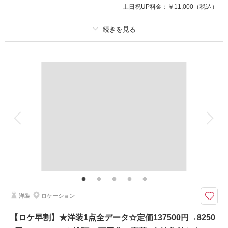
土日祝UP料金：
￥11,000
（税込）
相談予約する
撮影日の空き
来店・オンライン
を確認する
プラン詳細
撮影料
新婦衣装1着
新郎衣装1着
着付け
ヘアメイク
小物一式
アルバム
データ 150 カット
台紙付写真
衣装追加
会食
挙式
家族と撮影
家族用衣装レンタル
ペットと撮影
その他含むもの
豪華８大特典・全データ（3週間後ダウンロード納品・明るさや色味のレタ
ッチで丁寧に仕上げます）・小物一式（ブーケ・ブートニア・ヘッドドレ
ス）
洋装
ロケーション
【8月15日までの初回相談会成約＆申込みから3カ月以上先の撮影】3カ月以
上先の撮影を早く申込とお得！家族の同行もスマホ撮影もOK
【ロケ早割】★洋装1点全データ☆定価137500円→8250
豪華８大特典（最大15万円分サービス）