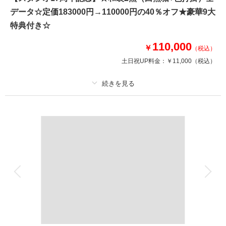
データ☆定価183000円→110000円の40％オフ★豪華9大
豪華１０大特典
①オープニングムービー
特典付き☆
②アルバムorウェルカムボード
③カット数＆撮影スポット数無制限・全データ
110,000
￥
（税込）
④衣装アップ半額
土日祝UP料金：
￥11,000
（税込）
⑤土日料金半額
⑥アルバム半額
⑦レタッチ無料
⑧撮影リクエスト無料
プラン詳細
⑨儀礼服のみ持込無料
⑩友人家族撮影無料
撮影料
新婦衣装2着
新郎衣装1着
着付け
ヘアメイク
小物一式
このプランで撮影可能な撮影レポート
アルバム 6 P
データ 150 カット
台紙付写真
撮影日：
2025年11月21日
衣装追加
会食
挙式
撮影場所：
丸の内仲通り・和田倉噴水公園
（東
家族と撮影
家族用衣装レンタル
京）
ペットと撮影
その他含むもの
結婚式前撮りのお客様に特に人気の豪華９大特典・全データ（3週間後ダウ
ンロード納品・明るさや色味のレタッチで丁寧に仕上げます）・衣装レンタ