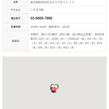
アクセス/TEL
スタジオトップ
住所
東京都世田谷区玉川３丁目３２−１０
二子玉川駅
アクセス
こだわりポイント
03-6805-7890
電話番号
10:00〜19:00（最終受付：18:30）
営業時間
水曜日、第2〜5火曜日（第1火曜、及び祝日は営業）【特別休
業日】11/4（火）12/28（日）〜2026/1/2（金）1/8（木）2/3
定休日
（火）2/5（木）3/3（火）4/7（火）4/9（木）5/7（木）5/14
（木）8/6（木）8/13（木）9/10（木）
スタジオでの撮影
海での撮影
子供用の衣装
ペットと撮影
フォト＋会食
豊富な色打掛・着物
豊富なドレス
動画の作成
チャペルでの撮影
家族・友人と撮影
豊富なカラードレス