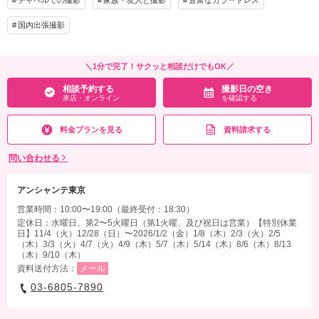
チャペルでの撮影
家族・友人と撮影
豊富なカラードレス
国内出張撮影
＼1分で完了！サクッと相談だけでもOK／
相談予約する
撮影日の空き
来店・オンライン
を確認する
料金プランを見る
資料請求する
問い合わせる
アンシャンテ東京
営業時間：10:00〜19:00（最終受付：18:30）
定休日：水曜日、第2〜5火曜日（第1火曜、及び祝日は営業）【特別休業
日】11/4（火）12/28（日）〜2026/1/2（金）1/8（木）2/3（火）2/5
（木）3/3（火）4/7（火）4/9（木）5/7（木）5/14（木）8/6（木）8/13
（木）9/10（木）
資料送付方法：
メール
03-6805-7890