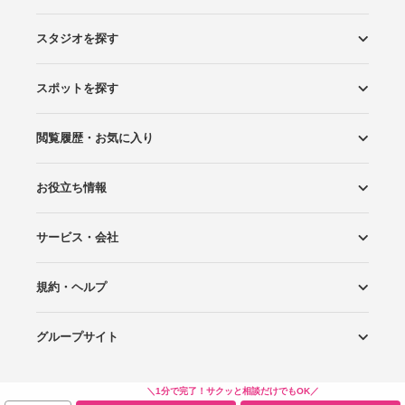
スタジオを探す
スポットを探す
エリアから探す
こだわりから探す
NEW PHOTO STYLE
プランから探す
フォトタイプ診断
フォトグラファーから探す
国内リゾートから探す
閲覧履歴・お気に入り
ロケーションから探す
スタジオから探す
お役立ち情報
閲覧スタジオ
お気に入り
サービス・会社
Wedding Photo マガジン
はじめてガイド
規約・ヘルプ
Photoraitとは
スタジオの掲載について
お問い合わせ
運営会社
サイトマップ
グループサイト
プライバシーポリシー
利用規約
ヘルプ
Wedding Park
Wedding Park 海外
Ringraph
＼1分で完了！サクッと相談だけでもOK／