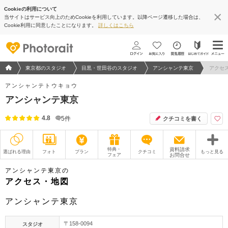
Cookieの利用について
当サイトはサービス向上のためCookieを利用しています。以降ページ遷移した場合は、
地図アプリで見る
Cookie利用に同意したことになります。
詳しくはこちら
フォトウエディング/結婚写真のPhotorait ホーム
東京都のスタジオ
目黒・世田谷のスタジオ
アンシャンテ東京
アクセ
アンシャンテトウキョウ
アンシャンテ東京
4.8
5
件
クチコミを書く
特典・
資料請求
選ばれる理由
フォト
プラン
クチコミ
もっと見る
フェア
お問合せ
撮影レポート
フォトグラファー
アンシャンテ東京の
アクセス・地図
衣装
ムービー
アンシャンテ東京
オプション
ブログ
〒158-0094
スタジオ