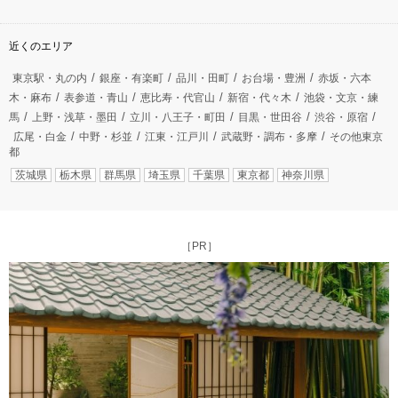
近くのエリア
東京駅・丸の内
銀座・有楽町
品川・田町
お台場・豊洲
赤坂・六本
木・麻布
表参道・青山
恵比寿・代官山
新宿・代々木
池袋・文京・練
馬
上野・浅草・墨田
立川・八王子・町田
目黒・世田谷
渋谷・原宿
広尾・白金
中野・杉並
江東・江戸川
武蔵野・調布・多摩
その他東京
都
茨城県
栃木県
群馬県
埼玉県
千葉県
東京都
神奈川県
［PR］