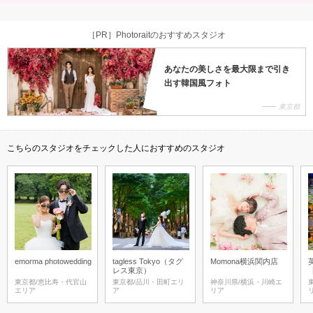
［PR］Photoraitのおすすめスタジオ
あなたの美しさを最大限まで引き
出す韓国風フォト
東京都
こちらのスタジオをチェックした人におすすめのスタジオ
emorma photowedding
tagless Tokyo（タグ
Momona横浜関内店
レス東京）
東京都/恵比寿・代官山
東京都/品川・田町エリ
神奈川県/横浜・川崎エ
エリア
ア
リア