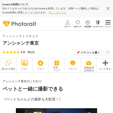
Cookieの利用について
当サイトはサービス向上のためCookieを利用しています。以降ページ遷移した場合は、
Cookie利用に同意したことになります。
詳しくはこちら
アンシャンテトウキョウ
アンシャンテ東京
4.8
5
件
クチコミを書く
特典・
資料請求
選ばれる理由
フォト
プラン
クチコミ
もっと見る
フェア
お問合せ
撮影レポート
フォトグラファー
アンシャンテ東京のこだわり
ペットと一緒に撮影できる
衣装
ムービー
オプション
ブログ
《ペットちゃんとの撮影も大歓迎！》
アクセス/TEL
スタジオトップ