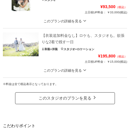
¥93,500
（税込）
土日祝UP料金：
￥33,000
(税込)
このプランの詳細を見る
大切な家族と残す一日
【衣装追加料金なし】ロケも、スタジオも。欲張
●撮影内容：洋装スタジオ撮影 《1日1組様限定》
・事前試着OK（フィッティング：1時間）
りな2着で残す一日
・ドレス、タキシード、打掛、紋服代込み
和装+洋装
スタジオ+ロケーション
・データ80カット
¥195,800
（税込）
・ペットも安心クリーニング代
土日祝UP料金：
￥15,000
(税込)
★ペットの制約は全くありません。
このプランの詳細を見る
抱っこも可能なのでご安心ください！
ロケも、スタジオも。欲張りな2着で残す一日。
※料金は全て税込表示となっております。
●プラン詳細
プラン詳細
・事前試着
・ドレス、タキシード、打掛、紋服
撮影料
新婦衣装1着
新郎衣装1着
このスタジオのプランを見る
・ヘアメイク2着分
着付け
ヘアメイク
小物一式
・撮影データ200カット
アルバム
データ 80カット
台紙付写真
プラン詳細
衣装追加
会食
挙式
こだわりポイント
家族と撮影
家族用衣装レンタル
ペットと撮影
撮影料
新婦衣装2着
新郎衣装2着