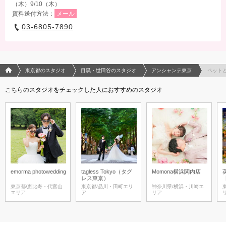
（木）9/10（木）
資料送付方法：
メール
03-6805-7890
フォトウエディング/結婚写真のPhotorait ホーム
東京都のスタジオ
目黒・世田谷のスタジオ
アンシャンテ東京
ペット
こちらのスタジオをチェックした人におすすめのスタジオ
emorma photowedding
tagless Tokyo（タグ
Momona横浜関内店
レス東京）
東京都/恵比寿・代官山
東京都/品川・田町エリ
神奈川県/横浜・川崎エ
エリア
ア
リア