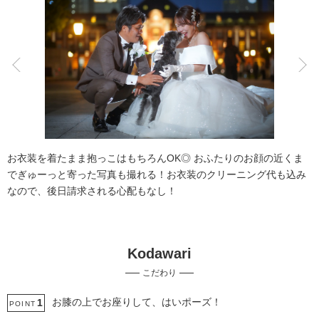
こだわりポイント
スタジオでの撮影
海での撮影
お衣装を着たまま抱っこはもちろんOK◎ おふたりのお顔の近くま
でぎゅーっと寄った写真も撮れる！お衣装のクリーニング代も込み
なので、後日請求される心配もなし！
Kodawari
子供用の衣装
ペットと撮影
こだわり
フォト＋会食
豊富な色打掛・着物
豊富なドレス
動画の作成
チャペルでの撮影
家族・友人と撮影
豊富なカラードレス
お膝の上でお座りして、はいポーズ！
1
POINT
国内出張撮影