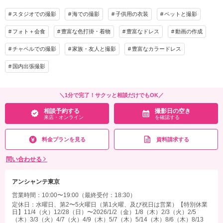
着付け
ヘアメイク
小物一式
スタジオでの撮影
海での撮影
子供用の衣装
ペットと撮影
その他含むもの
アルバム
データ 200カット
台紙付写真
新郎ヘアセット・撮影アテンド・ワイシャツ・靴・パンプス・ブーケ・ブートニア・
フォト＋会食
豊富な色打掛・着物
豊富なドレス
動画の作成
アクセサリー・ティアラ【撮影に必要なアイテムはすべて揃っておりますので当日は
衣装追加
会食
挙式
手ぶらでご来店ください。】
チャペルでの撮影
家族・友人と撮影
豊富なカラードレス
家族と撮影
家族用衣装レンタル
ペットと撮影
国内出張撮影
相談予約する
撮影日の空き
その他含むもの
来店・オンライン
を確認する
撮影アテンド・番傘・毛氈・草履・肌着・足袋・和装着付け小物類・色補正データ・
アルバム【撮影に必要なアイテムはすべて揃っておりますので当日は手ぶらでご来店
＼1分で完了！サクッと相談だけでもOK／
ください。】
相談予約する
撮影日の空き
来店・オンライン
を確認する
相談予約する
撮影日の空き
来店・オンライン
を確認する
料金プランを見る
資料請求する
問い合わせる
アンシャンテ東京
営業時間：10:00〜19:00（最終受付：18:30）
定休日：水曜日、第2〜5火曜日（第1火曜、及び祝日は営業）【特別休業
日】11/4（火）12/28（日）〜2026/1/2（金）1/8（木）2/3（火）2/5
（木）3/3（火）4/7（火）4/9（木）5/7（木）5/14（木）8/6（木）8/13