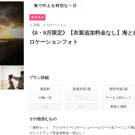
海で叶える特別な一日
オススメ
洋装
ロケーション
《8・9月限定》【衣装追加料金なし】海と
ロケーションフォト
プラン詳細
撮影料
新婦衣装1着
新郎衣装1着
小物一式
アルバム
データ 130カット
会食
挙式
家族と撮影
その他含むもの
▽無料セット アクセサリー/コサージュ/ベール/ブーケ&ブートニア/靴
グレードアップ等追加料金一切なし！