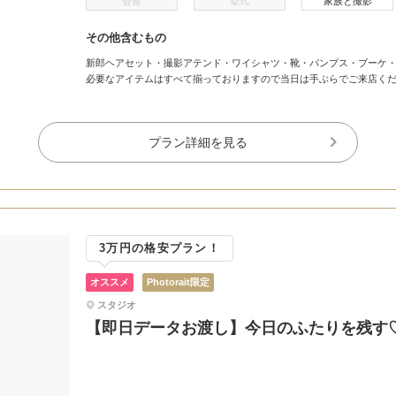
会食
挙式
家族と撮影
その他含むもの
新郎ヘアセット・撮影アテンド・ワイシャツ・靴・パンプス・ブーケ
必要なアイテムはすべて揃っておりますので当日は手ぶらでご来店く
プラン詳細を見る
3万円の格安プラン！
オススメ
Photorait限定
スタジオ
【即日データお渡し】今日のふたりを残す♡3