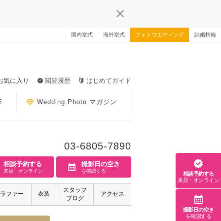
国内挙式
海外挙式
フォトウエディング
結婚指輪
お気に入り
閲覧履歴
はじめてガイド
E
Wedding Photo マガジン
03-6805-7890
相談予約する
撮影日の空き
来店・オンライン
を確認する
相談予約する
来店・オンライン
スタッフ
ラファー
衣装
アクセス
ブログ
撮影日の空き
を確認する