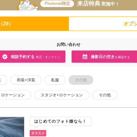
来店特典
Photorait限定
実施中！
（29）
オプシ
お問い合わせ
相談予約する
撮影日の空き
来店・オンライン
を確認する
装
和装+洋装
私服
その他
ロケーション
スタジオ+ロケーション
その他
はじめてのフォト婚なら！
オススメ