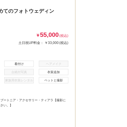
めてのフォトウェディン
55,000
￥
(税込)
土日祝UP料金：
￥33,000
(税込)
着付け
ヘアメイク
台紙付写真
衣装追加
家族用衣装レンタル
ペットと撮影
・ブートニア・アクセサリー・ティアラ【撮影に
ださい。】