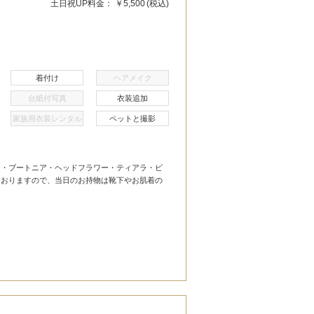
土日祝UP料金：
￥5,500
(税込)
着付け
ヘアメイク
台紙付写真
衣装追加
家族用衣装レンタル
ペットと撮影
ケ・ブートニア・ヘッドフラワー・ティアラ・ビ
ておりますので、当日のお持物は靴下やお肌着の