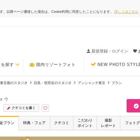
ます。以降ページ遷移した場合は、Cookie利用に同意したことになります。
詳しくはこちら
ィングの決め手が見つかるクチコミサイト-Photorait
新規登録・ログイン
トを探す
国内リゾートフォト
NEW PHOTO STYL
東京都のスタジオ
目黒・世田谷のスタジオ
アンシャンテ東京
プラン
ョウ
クチコミを書く
こだわり
撮影
金プラン
特典・フェア
クチコミ
フォトグ
ポイント
レポート