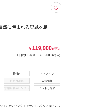
自然に包まれる♡城ヶ島
119,900
￥
(税込)
土日祝UP料金：
￥15,000
(税込)
着付け
ヘアメイク
台紙付写真
衣装追加
家族用衣装レンタル
ペットと撮影
/ワイシャツ/ネクタイ/アテンドスタッフ ※ドレス