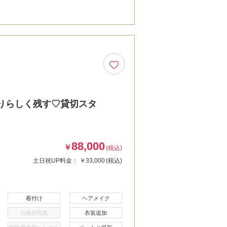
りらしく残す♡貸切スタ
88,000
￥
(税込)
土日祝UP料金：
￥33,000
(税込)
着付け
ヘアメイク
台紙付写真
衣装追加