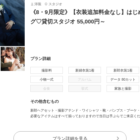
洋装
スタジオ
《8・9月限定》【衣装追加料金なし】はじ
グ♡貸切スタジオ 55,000円～
プラン詳細
撮影料
新婦衣装1着
新郎衣装1着
小物一式
アルバム
データ 80カット
会食
挙式
家族と撮影
その他含むもの
新郎ヘアセット・撮影アテンド・ワイシャツ・靴・パンプス・ブーケ
必要なアイテムはすべて揃っておりますので当日は手ぶらでご来店く
プラン詳細を見る