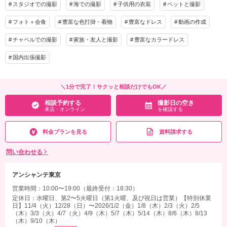
別途：駐車場代、申請料※場所により変動あり
スタジオでの撮影
海での撮影
子供用の衣装
ペットと撮影
その他含むもの
新郎ヘアセット・撮影アテンド・ワイシャツ・靴・パンプス・ブーケ・ブートニア・
フォト＋会食
豊富な色打掛・着物
豊富なドレス
動画の作成
《check》バウリニューアル撮影も大歓迎！
アクセサリー・ティアラ【撮影に必要なアイテムはすべて揃っておりますので当日は
ご希望の場合は、家族の支度も可能◎
手ぶらでご来店ください。】※土日祝の方は要相談
チャペルでの撮影
家族・友人と撮影
豊富なカラードレス
プラン詳細
国内出張撮影
相談予約する
撮影日の空き
来店・オンライン
を確認する
撮影料
新婦衣装1着
新郎衣装1着
着付け
ヘアメイク
小物一式
＼1分で完了！サクッと相談だけでもOK／
アルバム
データ 130カット
台紙付写真
相談予約する
撮影日の空き
来店・オンライン
を確認する
衣装追加
会食
挙式
家族と撮影
家族用衣装レンタル
ペットと撮影
料金プランを見る
資料請求する
その他含むもの
問い合わせる
▽無料セット：アテンド/ブーケ&ブートニア/アクセサリー/靴/ワイシャツ/ネクタイ
※衣装の追加料金は発生いたしません。
アンシャンテ東京
相談予約する
撮影日の空き
営業時間：10:00〜19:00（最終受付：18:30）
来店・オンライン
を確認する
定休日：水曜日、第2〜5火曜日（第1火曜、及び祝日は営業）【特別休業
日】11/4（火）12/28（日）〜2026/1/2（金）1/8（木）2/3（火）2/5
（木）3/3（火）4/7（火）4/9（木）5/7（木）5/14（木）8/6（木）8/13
（木）9/10（木）