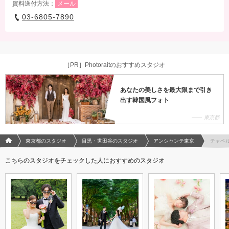
資料送付方法：
メール
03-6805-7890
［PR］Photoraitのおすすめスタジオ
あなたの美しさを最大限まで引き
出す韓国風フォト
東京都
フォトウエディング/結婚写真のPhotorait ホーム
東京都のスタジオ
目黒・世田谷のスタジオ
アンシャンテ東京
チャペ
こちらのスタジオをチェックした人におすすめのスタジオ