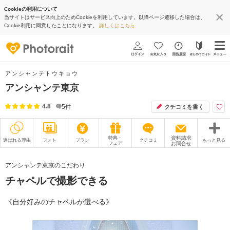
Cookieの利用について
当サイトはサービス向上のためCookieを利用しています。以降ページ遷移した場合は、
Cookie利用に同意したことになります。
詳しくはこちら
アンシャンテトウキョウ
アンシャンテ東京
4.8
5
件
クチコミを書く
特典・
資料請求
選ばれる理由
フォト
プラン
クチコミ
もっと見る
フェア
お問合せ
撮影レポート
フォトグラファー
アンシャンテ東京のこだわり
チャペルで撮影できる
衣装
ムービー
オプション
ブログ
《自分好みのチャペルが選べる》
アクセス/TEL
スタジオトップ