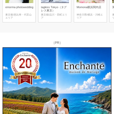
emorma photowedding
tagless Tokyo（タグ
Momona横浜関内店
レス東京）
東京都/恵比寿・代官山
東京都/品川・田町エリ
神奈川県/横浜・川崎エ
エリア
ア
リア
［PR］