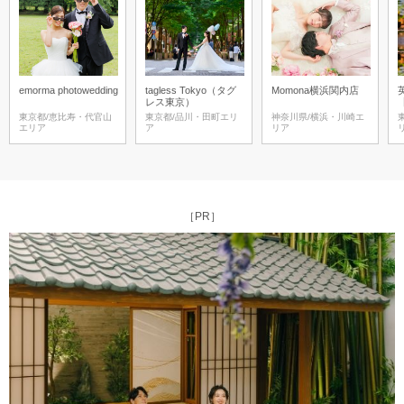
emorma photowedding
tagless Tokyo（タグ
Momona横浜関内店
レス東京）
東京都/恵比寿・代官山
東京都/品川・田町エリ
神奈川県/横浜・川崎エ
エリア
ア
リア
［PR］