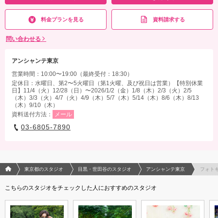
料金プランを見る
資料請求する
問い合わせる
アンシャンテ東京
営業時間：10:00〜19:00（最終受付：18:30）
定休日：水曜日、第2〜5火曜日（第1火曜、及び祝日は営業）【特別休業
日】11/4（火）12/28（日）〜2026/1/2（金）1/8（木）2/3（火）2/5
（木）3/3（火）4/7（火）4/9（木）5/7（木）5/14（木）8/6（木）8/13
（木）9/10（木）
資料送付方法：
メール
03-6805-7890
フォトウエディング/結婚写真のPhotorait ホーム
東京都のスタジオ
目黒・世田谷のスタジオ
アンシャンテ東京
フォト
こちらのスタジオをチェックした人におすすめのスタジオ