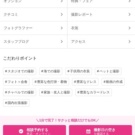
オプション
特典・フェア
クチコミ
撮影レポート
フォトグラファー
衣装
スタッフブログ
アクセス
こだわりポイント
スタジオでの撮影
海での撮影
子供用の衣装
ペットと撮影
フォト＋会食
豊富な色打掛・着物
豊富なドレス
動画の作成
チャペルでの撮影
家族・友人と撮影
豊富なカラードレス
国内出張撮影
＼1分で完了！サクッと相談だけでもOK／
相談予約する
撮影日の空き
来店・オンライン
を確認する