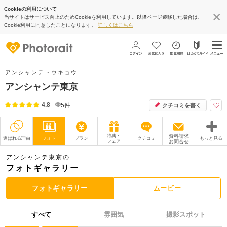
Cookieの利用について
当サイトはサービス向上のためCookieを利用しています。以降ページ遷移した場合は、
Cookie利用に同意したことになります。
詳しくはこちら
アンシャンテトウキョウ
アンシャンテ東京
4.8
5
件
クチコミを書く
特典・
資料請求
選ばれる理由
フォト
プラン
クチコミ
もっと見る
フェア
お問合せ
撮影レポート
フォトグラファー
アンシャンテ東京の
フォトギャラリー
衣装
ムービー
フォトギャラリー
ムービー
オプション
ブログ
すべて
雰囲気
撮影スポット
アクセス/TEL
スタジオトップ