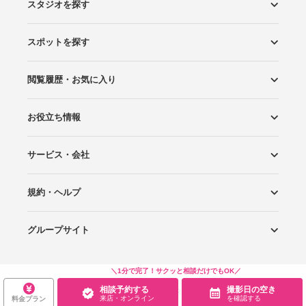
スタジオを探す
スポットを探す
エリアから探す
こだわりから探す
NEW PHOTO STYLE
プランから探す
フォトタイプ診断
フォトグラファーから探す
国内リゾートから探す
閲覧履歴・お気に入り
ロケーションから探す
スタジオから探す
お役立ち情報
閲覧スタジオ
お気に入り
サービス・会社
Wedding Photo マガジン
はじめてガイド
規約・ヘルプ
Photoraitとは
スタジオの掲載について
お問い合わせ
運営会社
サイトマップ
グループサイト
プライバシーポリシー
利用規約
ヘルプ
Wedding Park
Wedding Park 海外
Ringraph
＼1分で完了！サクッと相談だけでもOK／
相談予約する
撮影日の空き
Copyright
©
WEDDING PARK CO.,LTD.
来店・オンライン
を確認する
料金プラン