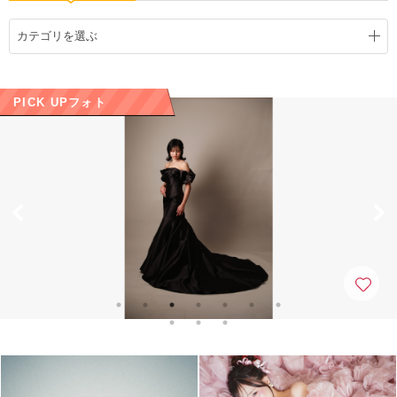
こだわりポイント
カテゴリを選ぶ
PICK UPフォト
スタジオでの撮影
海での撮影
子供用の衣装
ペットと撮影
フォト＋会食
豊富な色打掛・着物
豊富なドレス
動画の作成
チャペルでの撮影
家族・友人と撮影
豊富なカラードレス
国内出張撮影