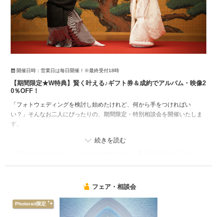
開催日時：
営業日は毎日開催！※最終受付18時
【期間限定★W特典】賢く叶える♪ギフト券＆成約でアルバム・映像2
0％OFF！
「フォトウェディングを検討し始めたけれど、何から手をつければい
い？」そんなお二人にぴったりの、期間限定・特別相談会を開催いたしま
す。
本フェアの最大の魅力は、家計に嬉しい「W特典」です。
ご来店いただくだけで、もれなくAmazonギフト券1,000円分をプレゼン
ト！さらに、当日ご成約いただいた方には、通常は高額になりがちな「ア
ルバム」や「映像商品」を20％OFFにてご提供いたします。写真も映像
も、質を落とさずに賢く予算を抑えたいお二人は必見です。
フェア・相談会
相談会では、人気のドレスや和装を実際にご覧いただける「衣装見学」も
Photorait限定
実施。最新の空き状況もその場で確認できるため、桜シーズンの残り枠