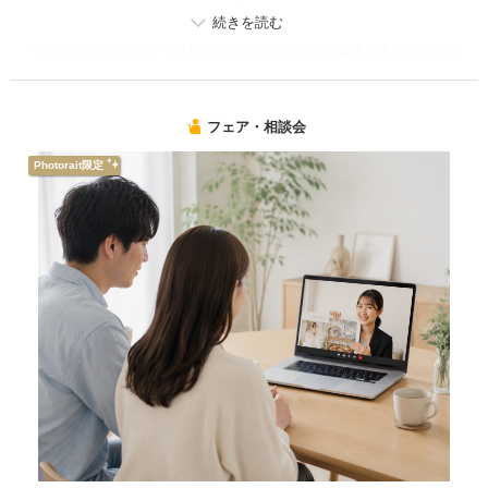
本フェアでは、ドレスショップの豊富なラインナップから、プロのスタイ
リストがお二人にぴったりの衣装をご提案。さらに、ご成約特典として
「高品質アルバム」と「記録映像」が20％OFFになる豪華な優待をご用意
しました。こだわりの衣装を、最高級のアイテムでお得に残せるチャンス
です。
フェア・相談会
ご来店いただいた方には、新生活に嬉しいAmazonギフト券もプレゼン
ト！
Photorait限定
【試着をご希望の方へ】
試着枠は先着順の完全予約制となります。
試着フェアをご希望の場合は、【その他の要望欄】に〈★試着体験付きフ
ェア希望★〉と第3希望までの日時を必ずご記入ください。
空き状況を確認の上、ご案内可否をスタッフより折り返しご連絡させてい
ただきます。
衣装のラインナップを確認してから撮影日を決められる安心のフェア。ま
ずは「着てみる」ことから始めてみませんか？