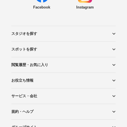
Facebook
Instagram
スタジオを探す
スポットを探す
エリアから探す
こだわりから探す
NEW PHOTO STYLE
プランから探す
フォトタイプ診断
フォトグラファーから探す
国内リゾートから探す
閲覧履歴・お気に入り
ロケーションから探す
スタジオから探す
お役立ち情報
閲覧スタジオ
お気に入り
サービス・会社
Wedding Photo マガジン
はじめてガイド
規約・ヘルプ
Photoraitとは
スタジオの掲載について
お問い合わせ
運営会社
サイトマップ