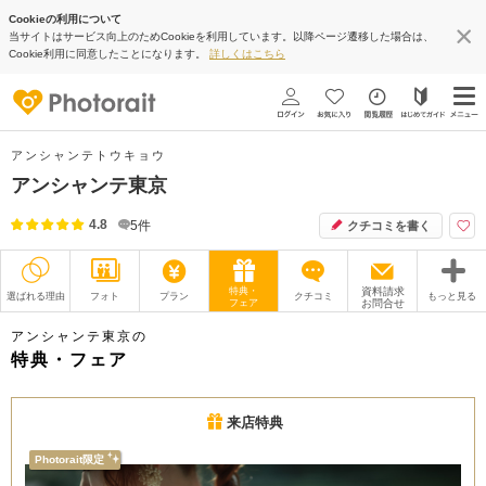
Cookieの利用について
当サイトはサービス向上のためCookieを利用しています。以降ページ遷移した場合は、
Cookie利用に同意したことになります。
詳しくはこちら
アンシャンテトウキョウ
アンシャンテ東京
4.8
5
件
クチコミを書く
特典・
資料請求
選ばれる理由
フォト
プラン
クチコミ
もっと見る
フェア
お問合せ
撮影レポート
フォトグラファー
アンシャンテ東京の
特典・フェア
衣装
ムービー
来店特典
オプション
ブログ
Photorait限定
アクセス/TEL
スタジオトップ