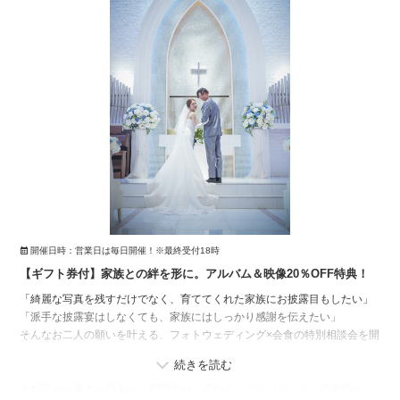
や、初夏の新緑ロケーションなど、ご希望の時期に合わせたスムーズなプ
ランニングが可能です。
プランナーがお二人のこだわりとご予算を伺い、最適な見積もりを作成し
ます。
100組限定となりますのでお早めにご予約ください。
開催日時：
営業日は毎日開催！※最終受付18時
【ギフト券付】家族との絆を形に。アルバム＆映像20％OFF特典！
「綺麗な写真を残すだけでなく、育ててくれた家族にお披露目もしたい」
「派手な披露宴はしなくても、家族にはしっかり感謝を伝えたい」
そんなお二人の願いを叶える、フォトウェディング×会食の特別相談会を開
催いたします。
本相談会の最大の目玉は、期間中のご成約で「アルバム」と「映像商品」