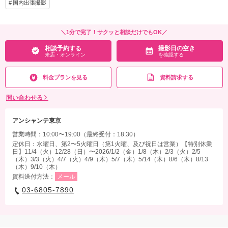
国内出張撮影
＼1分で完了！サクッと相談だけでもOK／
相談予約する
撮影日の空き
来店・オンライン
を確認する
料金プランを見る
資料請求する
問い合わせる
アンシャンテ東京
営業時間：10:00〜19:00（最終受付：18:30）
定休日：水曜日、第2〜5火曜日（第1火曜、及び祝日は営業）【特別休業
日】11/4（火）12/28（日）〜2026/1/2（金）1/8（木）2/3（火）2/5
（木）3/3（火）4/7（火）4/9（木）5/7（木）5/14（木）8/6（木）8/13
（木）9/10（木）
資料送付方法：
メール
03-6805-7890