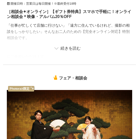
開催日時：
営業日は毎日開催！※最終受付18時
［相談会✦オンライン］【ギフト券特典】スマホで手軽に！オンライ
ン相談会＊映像・アルバム20％OFF
「仕事が忙しくて店舗に行けない」「遠方に住んでいるけれど、撮影の相
談をしっかりしたい」そんなお二人のための【完全オンライン対応】特別
相談会です。
ビデオ通話（Zoom等）を使用し、お二人のスマートフォンやPCから気軽
にご参加いただけます。
限定特典として、ご成約時には「アルバム」と「映像商品」を20％OFFに
てご提供！
画面共有機能を使って、実際の写真データやムービー作品、お見積もり詳
フェア・相談会
細をじっくりご確認いただけるため、店舗での相談と変わらない安心感が
あります。
Photorait限定
さらに、オンラインでのご相談完了後の来店時には、Amazonギフト券1,0
00円分プレゼント！
衣装のラインナップやロケーションスポットの提案、空き状況の確認ま
で、すべて画面越しに完結。移動時間を節約しながら、最もお得な条件で
フォトウェディングの準備を進めませんか？お二人のライフスタイルに合
わせたスマートな相談会、ぜひご予約をお待ちしております。