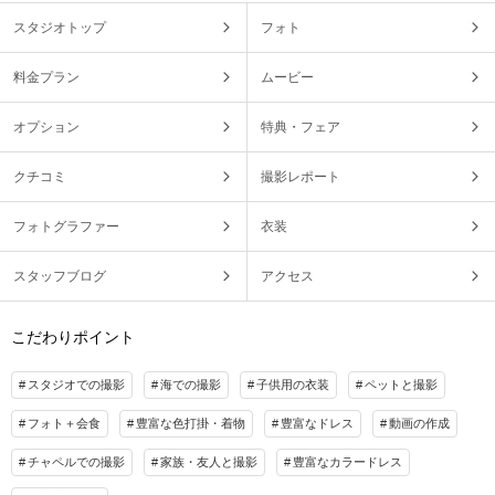
スタジオトップ
フォト
料金プラン
ムービー
オプション
特典・フェア
クチコミ
撮影レポート
フォトグラファー
衣装
スタッフブログ
アクセス
こだわりポイント
スタジオでの撮影
海での撮影
子供用の衣装
ペットと撮影
フォト＋会食
豊富な色打掛・着物
豊富なドレス
動画の作成
チャペルでの撮影
家族・友人と撮影
豊富なカラードレス