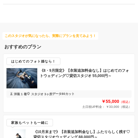
がともに20％OFFになる破格の特典です。
一生残る高品質な記録アイテムが3割引きになることで、浮いた予算をご家
族へのおもてなし（お料理のランクアップなど）に充てることが可能にな
ります。
さらに、ご来店いただいたお二人には、新生活に嬉しいAmazonギフト券
このスタジオが気になったら、実際にプランを見てみよう！
をプレゼント。
おすすめのプラン
相談会では、会食のご紹介はもちろん、当日のスケジュール調整や衣装な
ど、気になる細かな段取りまでプロのプランナーが丁寧に解説します。実
はじめてのフォト婚なら！
際のアルバムや映像サンプルをご覧いただきながら、ご家族が喜ぶ最高の1
日を一緒に描きませんか？
《8・9月限定》【衣装追加料金なし】はじめてのフォ
トウェディング♡貸切スタジオ 55,000円～
まずはギフト券付きのこの機会に、お気軽にご相談へお越しください。
データ80カット
洋装 1 着
スタジオ 3ヶ所
￥55,000
（税込）
土日祝UP料金： ￥33,000
（税込）
家族もペットも一緒に
《10月末まで》【衣装追加料金なし】ふたりらしく残す♡
貸切スタジオウェディング 88,000円～