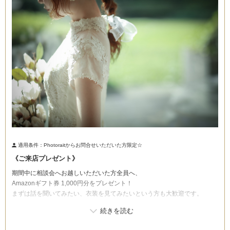
こだわりポイント
スタジオでの撮影
海での撮影
適用条件：
Photoraitからお問合せいただいた方限定☆
《ご来店プレゼント》
期間中に相談会へお越しいただいた方全員へ、
子供用の衣装
ペットと撮影
Amazonギフト券 1,000円分をプレゼント！
まずは話を聞いてみたい、衣装を見てみたいという方も大歓迎です。
フォト＋会食
豊富な色打掛・着物
豊富なドレス
動画の作成
チャペルでの撮影
家族・友人と撮影
豊富なカラードレス
国内出張撮影