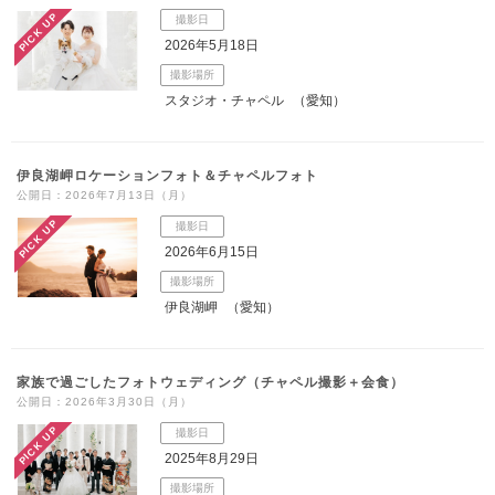
PICK UP
撮影日
こだわりポイント
2026年5月18日
撮影場所
スタジオ・チャペル
（愛知）
伊良湖岬ロケーションフォト＆チャペルフォト
公開日：2026年7月13日（月）
チャペルでの撮影
フォト＋会食
PICK UP
撮影日
2026年6月15日
撮影場所
伊良湖岬
（愛知）
家族で過ごしたフォトウェディング（チャペル撮影＋会食）
挙式フォト
スタジオでの撮影
公開日：2026年3月30日（月）
PICK UP
撮影日
衣装追加無料
豊富なカラードレス
撮影前の打ち合わせ
2025年8月29日
家族・友人と撮影
マタニティ用ドレス
豊富な色打掛・着物
ペットと撮影
歴史的建造物での撮影
撮影場所