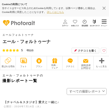
Cookieの利用について
当サイトはサービス向上のためCookieを利用しています。以降ページ遷移した場合は、
Cookie利用に同意したことになります。
詳しくはこちら
エールフォルトゥーナ
エール・フォルトゥーナ
5
8
件
クチコミを書く
特典・
資料請求
選ばれる理由
フォト
プラン
クチコミ
もっと見る
フェア
お問合せ
撮影レポート
フォトグラファー
エール・フォルトゥーナの
撮影レポート一覧
衣装
ムービー
すべての撮影レポート
オプション
ブログ
【チャペル＆スタジオ】愛犬と一緒に♪
アクセス/TEL
スタジオトップ
公開日：2026年7月14日（火）