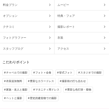
料金プラン
ムービー
オプション
特典・フェア
クチコミ
撮影レポート
フォトグラファー
衣装
スタッフブログ
アクセス
こだわりポイント
チャペルでの撮影
フォト＋会食
挙式フォト
スタジオでの撮影
衣装追加無料
豊富なカラードレス
撮影前の打ち合わせ
家族・友人と撮影
マタニティ用ドレス
豊富な色打掛・着物
ペットと撮影
歴史的建造物での撮影