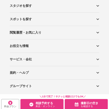
スタジオを探す
スポットを探す
エリアから探す
こだわりから探す
NEW PHOTO STYLE
プランから探す
フォトタイプ診断
フォトグラファーから探す
国内リゾートから探す
閲覧履歴・お気に入り
ロケーションから探す
スタジオから探す
お役立ち情報
閲覧スタジオ
お気に入り
サービス・会社
Wedding Photo マガジン
はじめてガイド
規約・ヘルプ
Photoraitとは
スタジオの掲載について
お問い合わせ
運営会社
サイトマップ
グループサイト
プライバシーポリシー
利用規約
ヘルプ
＼1分で完了！サクッと相談だけでもOK／
Wedding Park
Wedding Park 海外
Ringraph
相談予約する
撮影日の空き
来店・オンライン
を確認する
料金プラン
Copyright
©
WEDDING PARK CO.,LTD.