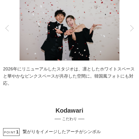
こだわりポイント
チャペルでの撮影
フォト＋会食
2026年にリニューアルしたスタジオは、凛としたホワイトスペース
と華やかなピンクスペースが共存した空間に。韓国風フォトにも対
応。
Kodawari
挙式フォト
スタジオでの撮影
こだわり
衣装追加無料
豊富なカラードレス
撮影前の打ち合わせ
家族・友人と撮影
マタニティ用ドレス
豊富な色打掛・着物
繋がりをイメージしたアーチがシンボル
1
POINT
ペットと撮影
歴史的建造物での撮影