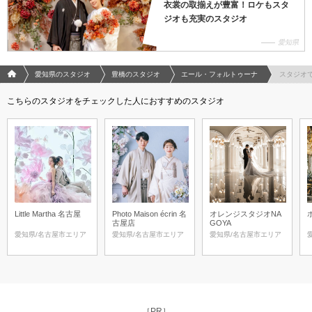
衣裳の取揃えが豊富！ロケもスタ
ジオも充実のスタジオ
愛知県
フォトウエディング/結婚写真のPhotorait ホーム
愛知県のスタジオ
豊橋のスタジオ
エール・フォルトゥーナ
スタジオ
こちらのスタジオをチェックした人におすすめのスタジオ
Little Martha 名古屋
Photo Maison écrin 名
オレンジスタジオNA
古屋店
GOYA
愛知県/名古屋市エリア
愛知県/名古屋市エリア
愛知県/名古屋市エリア
［PR］