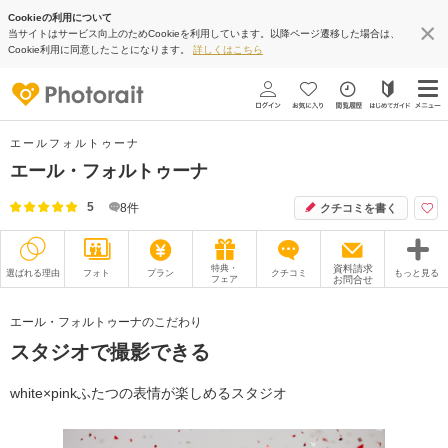
Cookieの利用について
当サイトはサービス向上のためCookieを利用しています。以降ページ遷移した場合は、
Cookie利用に同意したことになります。
詳しくはこちら
エールフォルトゥーナ
エール・フォルトゥーナ
5
8
件
クチコミを書く
特典・
資料請求
選ばれる理由
フォト
プラン
クチコミ
もっと見る
フェア
お問合せ
撮影レポート
フォトグラファー
エール・フォルトゥーナのこだわり
スタジオで撮影できる
衣装
ムービー
オプション
ブログ
white×pinkふたつの表情が楽しめるスタジオ
アクセス/TEL
スタジオトップ