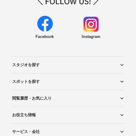
Facebook
Instagram
スタジオを探す
スポットを探す
エリアから探す
こだわりから探す
NEW PHOTO STYLE
プランから探す
フォトタイプ診断
フォトグラファーから探す
国内リゾートから探す
閲覧履歴・お気に入り
ロケーションから探す
スタジオから探す
お役立ち情報
閲覧スタジオ
お気に入り
サービス・会社
Wedding Photo マガジン
はじめてガイド