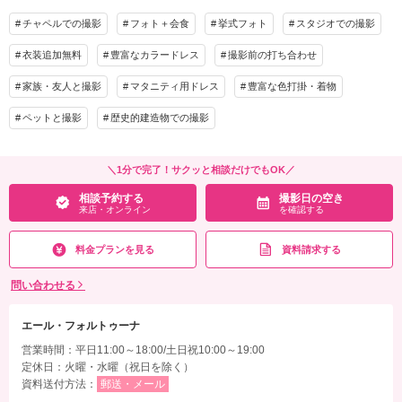
待合スペース/専用ブライズルーム
着付け
ヘアメイク
小物一式
チャペルでの撮影
フォト＋会食
挙式フォト
スタジオでの撮影
アルバム
データ 100カット
台紙付写真
相談予約する
撮影日の空き
衣装追加無料
豊富なカラードレス
撮影前の打ち合わせ
来店・オンライン
を確認する
衣装追加
会食
挙式
家族・友人と撮影
マタニティ用ドレス
豊富な色打掛・着物
家族と撮影
家族用衣装レンタル
ペットと撮影
ペットと撮影
歴史的建造物での撮影
その他含むもの
お好きなドレス/タキシード/ヘアメイク/カメラマン撮影/専属プランナーとのお打ち合
わせ何回でもOK/ご希望カット撮影/ご家族との撮影/データお渡し/ご家族やご友人の
＼1分で完了！サクッと相談だけでもOK／
待合スペース/専用ブライズルーム
相談予約する
撮影日の空き
来店・オンライン
を確認する
相談予約する
撮影日の空き
来店・オンライン
を確認する
料金プランを見る
資料請求する
問い合わせる
エール・フォルトゥーナ
営業時間：平日11:00～18:00/土日祝10:00～19:00
定休日：火曜・水曜（祝日を除く）
資料送付方法：
郵送・メール