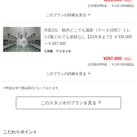
（税込）
土日祝UP料金：
￥110,000
(税込)
このプランの詳細を見る
KIYOKO HATAもLilufeliceも追加料金なし！どのドレスを選んでも定額の贅沢
フォトプラン
洋装2点・館内どこでも撮影《データ100C》ドレ
併設ドレスサロンの衣裳、どれを選んでも差額は頂きません！式場クオリティ
ス2着どれでも差額なし【10月末まで】￥330,000
のドレスが150着以上！ドレス重視派の花嫁様から圧倒的な支持を受ける定額
⇒￥297,000
プランは必見。さらにチャペルもスタジオも貸切で撮影OK。チャペルでの感動
洋装
スタジオ
ファーストミートもおすすめ。
¥297,000
（税込）
土日祝UP料金：
￥110,000
(税込)
プラン詳細
このプランの詳細を見る
撮影料
新婦衣装1着
新郎衣装1着
KIYOKO HATAもLilufeliceも追加料金なし！サロン内のどのドレスを選んでも
着付け
ヘアメイク
小物一式
定額の贅沢フォトプラン
※料金は全て税込表示となっております。
アルバム
データ 50カット
台紙付写真
併設ドレスサロンの衣裳、どれを選んでも差額は頂きません！式場クオリティ
のドレスが常時150着以上！ドレス重視派の花嫁様から圧倒的な支持を受ける
衣装追加
会食
挙式
このスタジオのプランを見る
定額プランは必見。さらにチャペルもスタジオも貸切で撮影OK。チャペルでの
家族と撮影
家族用衣装レンタル
ペットと撮影
感動ファーストミートや親御様との時間も。
その他含むもの
プラン詳細
お好きなドレス/タキシード/ヘアメイク/カメラマン撮影/専属プランナーとのお打ち合
こだわりポイント
わせ何回でもOK/ご希望カット撮影/ご家族との撮影/データお渡し/ご家族やご友人の
撮影料
新婦衣装2着
新郎衣装1着