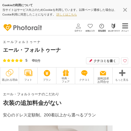
Cookieの利用について
当サイトはサービス向上のためCookieを利用しています。以降ページ遷移した場合は、
Cookie利用に同意したことになります。
詳しくはこちら
エールフォルトゥーナ
エール・フォルトゥーナ
5
8
件
クチコミを書く
特典・
資料請求
選ばれる理由
フォト
プラン
クチコミ
もっと見る
フェア
お問合せ
撮影レポート
フォトグラファー
エール・フォルトゥーナのこだわり
衣装の追加料金がない
衣装
ムービー
オプション
ブログ
安心のドレス定額制。200着以上から選べるプラン
アクセス/TEL
スタジオトップ