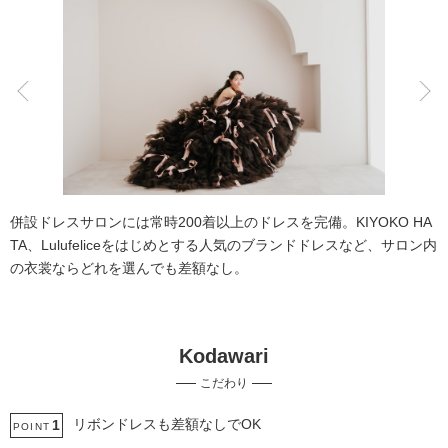
こだわりポイント
チャペルでの撮影
フォト＋会食
併設ドレスサロンには常時200着以上のドレスを完備。KIYOKO HA
TA、Lulufeliceをはじめとする人気のブランドドレスなど、サロン内
の衣裳ならどれを選んでも差額なし。
Kodawari
挙式フォト
スタジオでの撮影
こだわり
衣装追加無料
豊富なカラードレス
撮影前の打ち合わせ
家族・友人と撮影
マタニティ用ドレス
豊富な色打掛・着物
リボンドレスも差額なしでOK
1
POINT
ペットと撮影
歴史的建造物での撮影