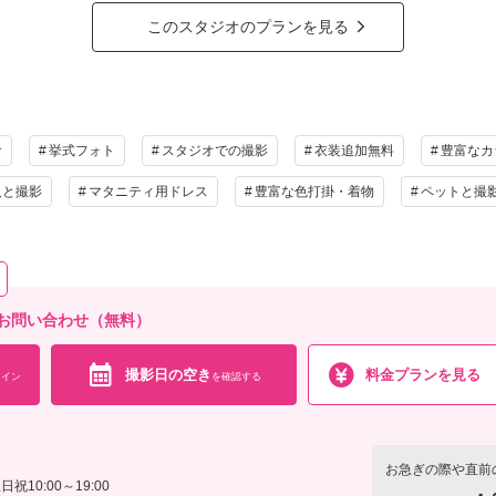
撮影料
新婦衣装1着
新郎衣装1着
着付
このスタジオのプランを見る
小物一式
アルバム
データ 80カット
台紙付
会食
挙式
家族と撮影
家族用衣装
の他含むもの
食
挙式フォト
スタジオでの撮影
衣装追加無料
豊富なカ
きなドレス/タキシード/ヘアメイク/カメラマン撮影/専属プランナーとのお打ち合わせ何回で
人と撮影
マタニティ用ドレス
豊富な色打掛・着物
ペットと撮
ご家族やご友人の待合スペース/専用ブライズルーム
相談予約する
撮影日の空き
を確
来店・オンライン
お問い合わせ（無料）
撮影日の空き
料金プランを見る
イン
を確認する
お急ぎの際や直前
日祝10:00～19:00