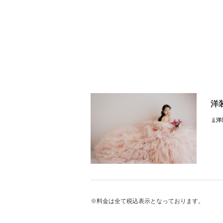
洋
洋
1
KI
※料金は全て税込表示となっております。
プ