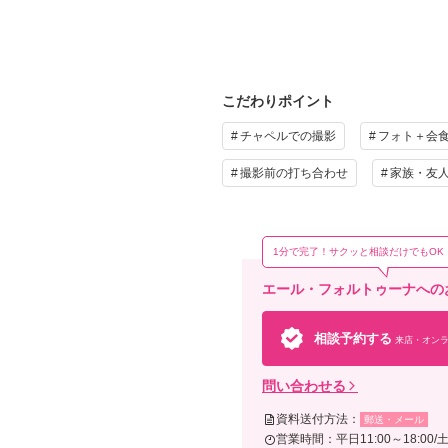
こだわりポイント
そ
チャペルでの撮影
フォト＋会
お好
撮影前の打ち合わせ
家族・友
し/
1分で完了！サクッと相談だけでもOK
エール・フォルトゥーナへの
相談予約する
来店・オンラ
問い合わせる
資料送付方法：
郵送・メール
営業時間：平日11:00～18:00/土