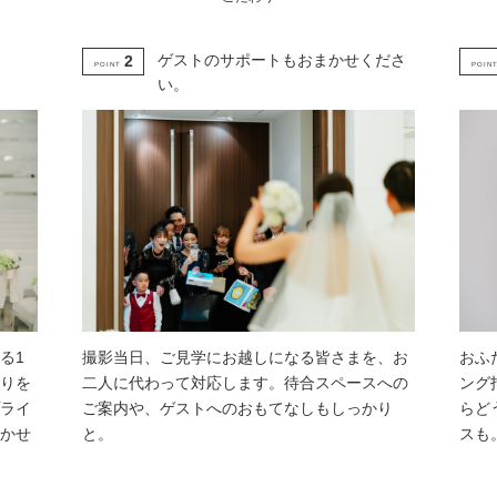
ゲストのサポートもおまかせくださ
2
POINT
POIN
い。
る1
撮影当日、ご見学にお越しになる皆さまを、お
おふ
りを
二人に代わって対応します。待合スペースへの
ング
ライ
ご案内や、ゲストへのおもてなしもしっかり
らど
かせ
と。
スも