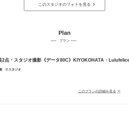
このスタジオのフォトを見る
Plan
プラン
装2点・スタジオ撮影《データ80C》KIYOKOHATA・Lulufe
装
スタジオ
このプランの詳細を見る
着に絞れない方はこちらがおすすめ！ウェディングもカラードレスも！
YOKOHATA・Lulufeliceも選べる限定ドレス2着で、スタジオ80カット撮影。着
ラン詳細