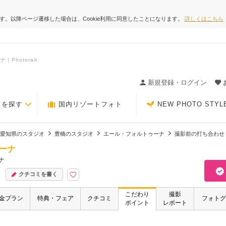
ます。以降ページ遷移した場合は、Cookie利用に同意したことになります。
詳しくはこちら
hotorait
ィングの決め手が見つかるクチコミサイト-Photorait
新規登録・ログイン
トを探す
国内リゾートフォト
NEW PHOTO STYL
愛知県のスタジオ
豊橋のスタジオ
エール・フォルトゥーナ
撮影前の打ち合わせ
ーナ
ナ
クチコミを書く
こだわり
撮影
金プラン
特典・フェア
クチコミ
フォトグ
ポイント
レポート