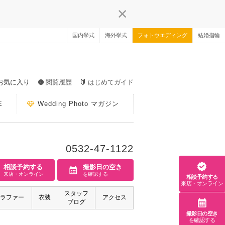
国内挙式
海外挙式
フォトウエディング
結婚指輪
お気に入り
閲覧履歴
はじめてガイド
E
Wedding Photo マガジン
0532-47-1122
相談予約する
撮影日の空き
来店・オンライン
を確認する
相談予約する
来店・オンライン
スタッフ
ラファー
衣装
アクセス
ブログ
撮影日の空き
を確認する