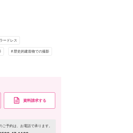
け
ヘアメイク
写真
衣装追加
レンタル
ペットと撮影
ラードレス
もOK/ご希望カット撮影/ご家族との撮影/データお渡
影
歴史的建造物での撮影
資料請求
認する
資料請求する
のご予約は、お電話で承ります。