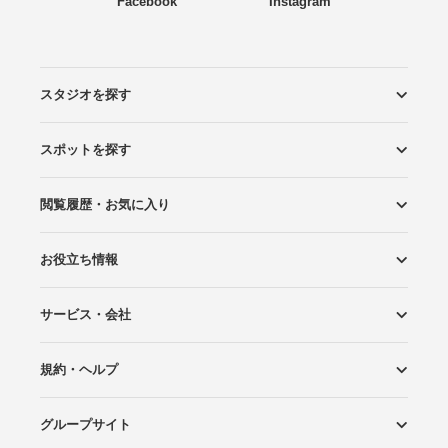
Facebook
Instagram
スタジオを探す
スポットを探す
エリアから探す
こだわりから探す
NEW PHOTO STYLE
プランから探す
フォトタイプ診断
フォトグラファーから探す
国内リゾートから探す
閲覧履歴・お気に入り
ロケーションから探す
スタジオから探す
お役立ち情報
閲覧スタジオ
お気に入り
サービス・会社
Wedding Photo マガジン
はじめてガイド
規約・ヘルプ
Photoraitとは
スタジオの掲載について
お問い合わせ
運営会社
サイトマップ
グループサイト
プライバシーポリシー
利用規約
ヘルプ