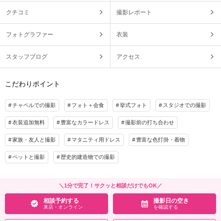
クチコミ
撮影レポート
フォトグラファー
衣装
スタッフブログ
アクセス
こだわりポイント
チャペルでの撮影
フォト＋会食
挙式フォト
スタジオでの撮影
衣装追加無料
豊富なカラードレス
撮影前の打ち合わせ
家族・友人と撮影
マタニティ用ドレス
豊富な色打掛・着物
ペットと撮影
歴史的建造物での撮影
＼1分で完了！サクッと相談だけでもOK／
相談予約する
撮影日の空き
来店・オンライン
を確認する