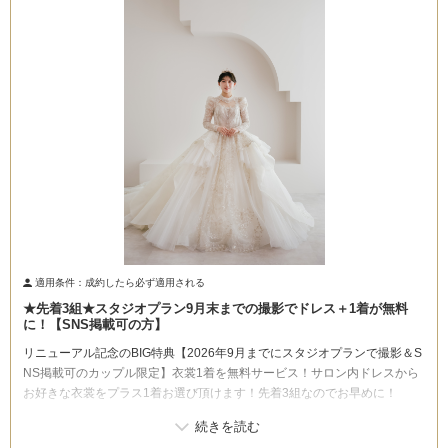
こだわりポイント
チャペルでの撮影
フォト＋会食
適用条件：
成約したら必ず適用される
★先着3組★スタジオプラン9月末までの撮影でドレス＋1着が無料
に！【SNS掲載可の方】
リニューアル記念のBIG特典【2026年9月までにスタジオプランで撮影＆S
挙式フォト
スタジオでの撮影
NS掲載可のカップル限定】衣裳1着を無料サービス！サロン内ドレスから
お好きな衣裳をプラス1着お選び頂けます！先着3組なのでお早めに！
衣装追加無料
豊富なカラードレス
撮影前の打ち合わせ
家族・友人と撮影
マタニティ用ドレス
豊富な色打掛・着物
ペットと撮影
歴史的建造物での撮影