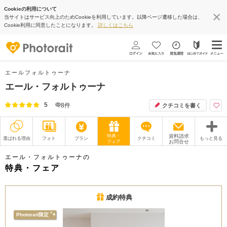
Cookieの利用について
当サイトはサービス向上のためCookieを利用しています。以降ページ遷移した場合は、
Cookie利用に同意したことになります。
詳しくはこちら
エールフォルトゥーナ
エール・フォルトゥーナ
5
8
件
クチコミを書く
特典・
資料請求
選ばれる理由
フォト
プラン
クチコミ
もっと見る
フェア
お問合せ
撮影レポート
フォトグラファー
エール・フォルトゥーナの
特典・フェア
衣装
ムービー
成約特典
オプション
ブログ
Photorait限定
アクセス/TEL
スタジオトップ