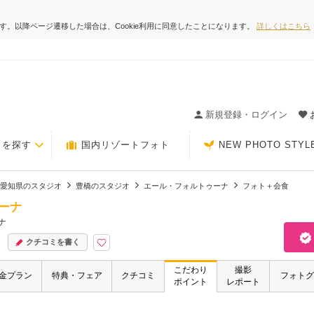
ます。以降ページ遷移した場合は、Cookie利用に同意したことになります。
詳しくはこちら
ィングの決め手が見つかるクチコミサイト-Photorait
新規登録・ログイン
トを探す
国内リゾートフォト
NEW PHOTO STYL
愛知県のスタジオ
豊橋のスタジオ
エール・フォルトゥーナ
フォト＋会食
ーナ
ナ
クチコミを書く
こだわり
撮影
金プラン
特典・フェア
クチコミ
フォトグ
ポイント
レポート