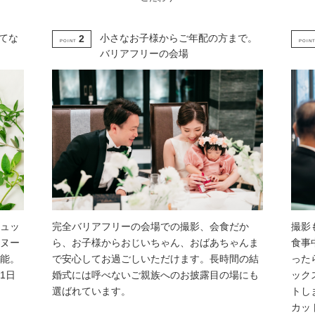
てな
小さなお子様からご年配の方まで。
2
POINT
POIN
バリアフリーの会場
ュッ
完全バリアフリーの会場での撮影、会食だか
撮影
ヌー
ら、お子様からおじいちゃん、おばあちゃんま
食事
能。
で安心してお過ごしいただけます。長時間の結
った
1日
婚式には呼べないご親族へのお披露目の場にも
ック
選ばれています。
トし
カッ