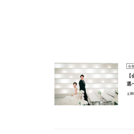
会
【
選
洋
KI