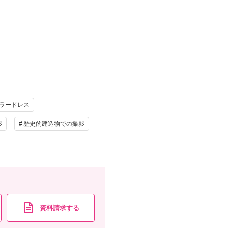
名分のお食事がついたお得なプラン。撮影後は、ご
堂弁当から選べます。
け
ヘアメイク
写真
衣装追加
レンタル
ペットと撮影
ラードレス
影
歴史的建造物での撮影
もOK/ご希望カット撮影/ご家族との撮影/データお渡
資料請求
認する
資料請求する