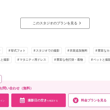
設ドレスサロンの衣裳、どれを選んでも差額は頂きません！定額フォトプランに6
でゆっくりとお食事をお楽しみください。お食事は洋食ランチプレートまたは松花
ラン詳細
このスタジオのプランを見る
撮影料
新婦衣装1着
新郎衣装1着
着付
小物一式
アルバム
データ 50カット
台紙付
会食
挙式
家族と撮影
家族用衣装
食
挙式フォト
スタジオでの撮影
衣装追加無料
豊富なカ
の他含むもの
人と撮影
マタニティ用ドレス
豊富な色打掛・着物
ペットと撮
きなドレス/タキシード/ヘアメイク/カメラマン撮影/専属プランナーとのお打ち合わせ何回で
ご家族やご友人の待合スペース/専用ブライズルーム/お料理は洋食か和食をお選び頂けます
相談予約する
撮影日の空き
を確
来店・オンライン
お問い合わせ（無料）
撮影日の空き
料金プランを見る
イン
を確認する