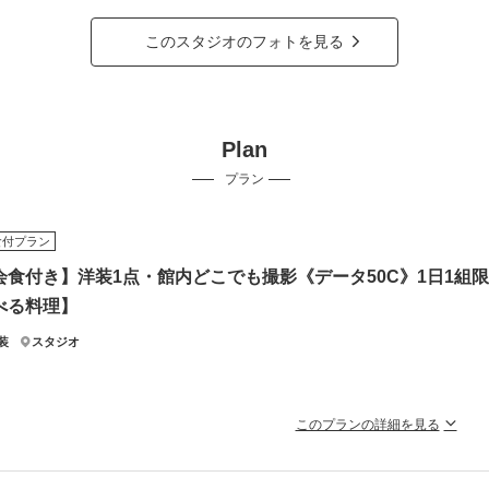
このスタジオのフォトを見る
Plan
プラン
食付プラン
会食付き】洋装1点・館内どこでも撮影《データ50C》1日1組
べる料理】
装
スタジオ
このプランの詳細を見る
YOKO HATAもLilufeliceも追加料金なし！ドレス定額の贅沢フォト