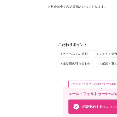
※併
家族
※料金は全て税込表示となっております。
プ
こだわりポイント
チャペルでの撮影
フォト＋会
そ
撮影前の打ち合わせ
家族・友
お好
し/
1分で完了！サクッと相談だけでもOK
エール・フォルトゥーナへの
相談予約する
来店・オンラ