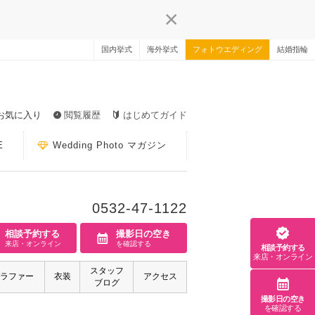
国内挙式
海外挙式
フォトウエディング
結婚指輪
お気に入り
閲覧履歴
はじめてガイド
E
Wedding Photo マガジン
0532-47-1122
相談予約する
撮影日の空き
来店・オンライン
を確認する
相談予約する
来店・オンライン
スタッフ
ラファー
衣装
アクセス
ブログ
撮影日の空き
を確認する