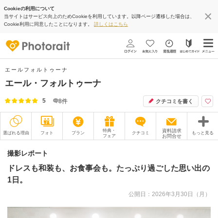
Cookieの利用について
当サイトはサービス向上のためCookieを利用しています。以降ページ遷移した場合は、
Cookie利用に同意したことになります。
詳しくはこちら
エールフォルトゥーナ
エール・フォルトゥーナ
5
8
件
クチコミを書く
特典・
資料請求
選ばれる理由
フォト
プラン
クチコミ
もっと見る
フェア
お問合せ
撮影レポート
フォトグラファー
撮影レポート
ドレスも和装も、お食事会も。たっぷり過ごした思い出の
衣装
ムービー
1日。
オプション
ブログ
公開日：2026年3月30日（月）
アクセス/TEL
スタジオトップ