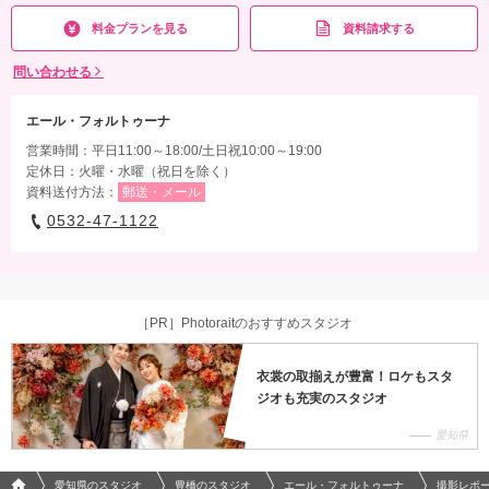
料金プランを見る
資料請求する
問い合わせる
エール・フォルトゥーナ
営業時間：平日11:00～18:00/土日祝10:00～19:00
定休日：火曜・水曜（祝日を除く）
資料送付方法：
郵送・メール
0532-47-1122
［PR］Photoraitのおすすめスタジオ
衣裳の取揃えが豊富！ロケもスタ
ジオも充実のスタジオ
愛知県
フォトウエディング/結婚写真のPhotorait ホーム
愛知県のスタジオ
豊橋のスタジオ
エール・フォルトゥーナ
撮影レポ