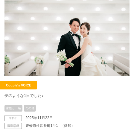
こだわりポイント
チャペルでの撮影
フォト＋会食
Couple's VOICE
夢のような1日でした♪
挙式フォト
スタジオでの撮影
家族と一緒
その他
衣装追加無料
豊富なカラードレス
撮影前の打ち合わせ
2025年11月22日
撮影日
家族・友人と撮影
マタニティ用ドレス
豊富な色打掛・着物
豊橋市柱四番町14-1
（愛知）
撮影場所
ペットと撮影
歴史的建造物での撮影