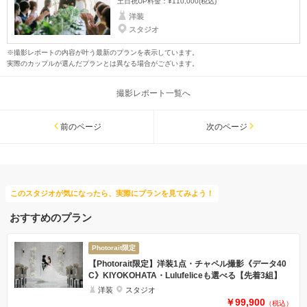
土日祝UP料金：
¥110,000
(税込)
洋装
スタジオ
※撮影レポートの内容が叶う最新のプランを表示しています。
実際のカップルが選んだプランとは異なる場合がございます。
撮影レポート一覧へ
前のページ
次のページ
このスタジオが気になったら、実際にプランを見てみよう！
おすすめのプラン
Photorait限定
【Photorait限定】洋装1点・チャペル撮影《データ40
C》KIYOKOHATA・Lulufeliceも選べる【先着3組】
洋装
スタジオ
￥99,900
（税込）