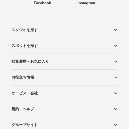
Facebook
Instagram
スタジオを探す
スポットを探す
エリアから探す
こだわりから探す
NEW PHOTO STYLE
プランから探す
フォトタイプ診断
フォトグラファーから探す
国内リゾートから探す
閲覧履歴・お気に入り
ロケーションから探す
スタジオから探す
お役立ち情報
閲覧スタジオ
お気に入り
サービス・会社
Wedding Photo マガジン
はじめてガイド
規約・ヘルプ
Photoraitとは
スタジオの掲載について
お問い合わせ
運営会社
サイトマップ
グループサイト
プライバシーポリシー
利用規約
ヘルプ