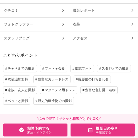
クチコミ
撮影レポート
フォトグラファー
衣装
スタッフブログ
アクセス
こだわりポイント
チャペルでの撮影
フォト＋会食
挙式フォト
スタジオでの撮影
衣装追加無料
豊富なカラードレス
撮影前の打ち合わせ
家族・友人と撮影
マタニティ用ドレス
豊富な色打掛・着物
ペットと撮影
歴史的建造物での撮影
＼1分で完了！サクッと相談だけでもOK／
相談予約する
撮影日の空き
来店・オンライン
を確認する