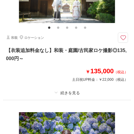
その他含むもの
新郎ヘアセット・撮影アテンド・ワイシャツ・靴・パンプス・ブーケ・ブー
トニア・アクセサリー・ティアラ【撮影に必要なアイテムはすべて揃ってお
りますので当日は手ぶらでご来店ください。】
和装
ロケーション
ふたりの大切な記念日を、家族みんなの思い出に
●プラン詳細
【衣装追加料金なし】和装・庭園/古民家ロケ撮影◎135,
・事前試着
000円～
・ドレス、タキシード
・データ130カット
135,000
・ヘアメイク
￥
（税込）
・アクセサリーなどの小物一式
土日祝UP料金：
￥22,000
（税込）
・お子様衣装（※サイズに限りがございます。）
相談予約する
撮影日の空き
プラン詳細
来店・オンライン
を確認する
撮影料
新婦衣装1着
新郎衣装1着
着付け
ヘアメイク
小物一式
アルバム
データ 130 カット
台紙付写真