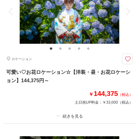
衣装追加
会食
挙式
家族と撮影
家族用衣装レンタル
ペットと撮影
その他含むもの
新郎ヘアセット・撮影アテンド・アクセサリー・番傘・毛氈・草履・肌着・
足袋・和装着付け小物類【撮影に必要なアイテムはすべて揃っておりますの
で当日は手ぶらでご来店ください。】
ロケーション
「三渓園」「偕楽園」「古民家」などの庭園での和装撮影可能◎今ならスタ
ジオ撮影が無料で付いてくる！※衣装追加料金なし。
可愛い♡お花ロケーション☆【洋装・昼・お花ロケーシ
●プラン詳細
ョン】144,375円～
・打掛、紋服
・データ130カット
144,375
・事前試着
￥
（税込）
・着付け小物一式
土日祝UP料金：
￥33,000
（税込）
・ヘアメイク
《オプション》
・申請料（※撮影地による）
プラン詳細
・駐車場代