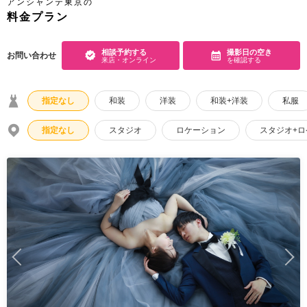
アンシャンテ東京の
料金プラン
こだわりポイント
相談予約する
撮影日の空き
お問い合わせ
来店・オンライン
を確認する
指定なし
和装
洋装
和装+洋装
私服
指定なし
スタジオ
ロケーション
スタジオ+
スタジオでの撮影
海での撮影
子供用の衣装
ペットと撮影
フォト＋会食
豊富な色打掛・着物
豊富なドレス
動画の作成
チャペルでの撮影
家族・友人と撮影
豊富なカラードレス
国内出張撮影