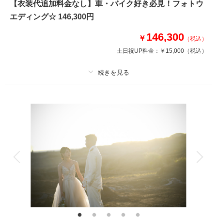
【衣装代追加料金なし】車・バイク好き必見！フォトウ
・ドレス、タキシード、打掛、紋服
エディング☆ 146,300円
・データ200カット
・事前試着
146,300
・ヘアメイク
￥
（税込）
・申請料
土日祝UP料金：
￥15,000
（税込）
●別途発生
・駐車場代
プラン詳細
相談予約する
撮影日の空き
撮影料
新婦衣装1着
新郎衣装1着
来店・オンライン
を確認する
着付け
ヘアメイク
小物一式
アルバム
データ 130 カット
台紙付写真
衣装追加
会食
挙式
家族と撮影
家族用衣装レンタル
ペットと撮影
その他含むもの
新郎ヘアセット・撮影アテンド・ワイシャツ・靴・パンプス・ブーケ・ブー
トニア・アクセサリー・ティアラ・番傘・毛氈・草履・肌着・足袋・和装着
付け小物類【撮影に必要なアイテムはすべて揃っておりますので当日は手ぶ