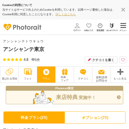
Cookieの利用について
当サイトはサービス向上のためCookieを利用しています。以降ページ遷移した場合は、
Cookie利用に同意したことになります。
詳しくはこちら
アンシャンテトウキョウ
アンシャンテ東京
4.8
5
件
クチコミを書く
特典・
資料請求
選ばれる理由
フォト
プラン
クチコミ
もっと見る
フェア
お問合せ
Photorait限定
撮影レポート
フォトグラファー
来店特典
実施中！
衣装
ムービー
オプション
ブログ
料金プラン(29)
オプション(70)
アクセス/TEL
スタジオトップ