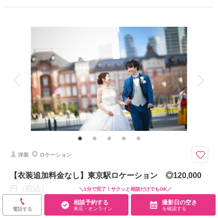
※相談会の際にご確認ください。
プラン詳細
※申請料、移動費は別途
撮影料
新婦衣装1着
新郎衣装1着
着付け
ヘアメイク
小物一式
相談予約する
撮影日の空き
アルバム
データ 130 カット
台紙付写真
来店・オンライン
を確認する
衣装追加
会食
挙式
家族と撮影
家族用衣装レンタル
ペットと撮影
その他含むもの
新郎ヘアセット・撮影アテンド・ワイシャツ・靴・パンプス・ブーケ・ブー
トニア・アクセサリー・ティアラ・番傘・毛氈・草履・肌着・足袋・和装着
付け小物類【撮影に必要なアイテムはすべて揃っておりますので当日は手ぶ
らでご来店ください。】
洋装
ロケーション
自然の中で笑って、歩いて。いつものふたりを写真に残そう。
【衣装追加料金なし】東京駅ロケーション ◎120,000
●プラン詳細
円（税込）
・ドレス、タキシード、打掛、紋服のいずれか
＼1分で完了！サクッと相談だけでもOK／
・データ１３０カット
相談予約する
撮影日の空き
120,000
・ヘアメイク
来店・オンライン
を確認する
￥
電話する
（税込）