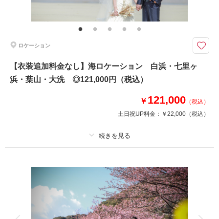
▽無料セット アクセサリー/コサージュ/ベール/ブーケ&ブートニア/靴/ワイ
シャツ/ネクタイ/アテンドスタッフ ※ドレスグレードアップ等追加料金一切
なし！（242,000円プランの内容となります。）
ロケーション
大人気の城ヶ島ムービー撮影！映像で残せるドラマチックな一日を
◎衣装持ち込み現地集合プラン ￥220,000（税込）
【衣装追加料金なし】海ロケーション 白浜・七里ヶ
◎衣装ヘアメイク付プラン 衣装・ヘアメイク・着付け付 ￥242,000（税
浜・葉山・大洗 ◎121,000円（税込）
込）
121,000
ドローン以外での撮影も対応しております！
￥
（税込）
詳しくはスタッフにて
土日祝UP料金：
￥22,000
（税込）
相談予約する
撮影日の空き
来店・オンライン
を確認する
プラン詳細
撮影料
新婦衣装1着
新郎衣装1着
着付け
ヘアメイク
小物一式
アルバム
データ 120 カット
台紙付写真
衣装追加
会食
挙式