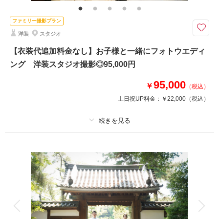
付け小物類【撮影に必要なアイテムはすべて揃っておりますので当日は手ぶ
らでご来店ください。】
ファミリー撮影プラン
洋装
スタジオ
夫婦から家族になる瞬間を残す マタニティウェディング
●プラン詳細
【衣装代追加料金なし】お子様と一緒にフォトウエディ
・ドレス、タキシード
ング 洋装スタジオ撮影◎95,000円
・事前試着OK
・マタニティドレス貸出し（カジュアル撮影15分）
95,000
￥
（税込）
・データ100カット
・アクセサリー小物一式
土日祝UP料金：
￥22,000
（税込）
《オプション》
ロケーション希望 +33,000円（税込）
プラン詳細
※別途申請料・移動費
撮影料
新婦衣装1着
新郎衣装1着
着付け
ヘアメイク
小物一式
相談予約する
撮影日の空き
来店・オンライン
を確認する
アルバム
データ 100 カット
台紙付写真
衣装追加
会食
挙式
家族と撮影
家族用衣装レンタル
ペットと撮影