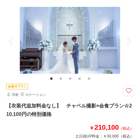
・撮影料
〈別途かかるもの〉
撮影料
新婦衣装1着
新郎衣装1着
・ロケ地申請料、駐車場代
着付け
ヘアメイク
小物一式
・料理オプションなど
アルバム
データ 130 カット
台紙付写真
衣装追加
会食
挙式
相談予約する
撮影日の空き
来店・オンライン
を確認する
家族と撮影
家族用衣装レンタル
ペットと撮影
その他含むもの
新郎ヘアセット・撮影アテンド・ワイシャツ・靴・パンプス・ブーケ・ブー
トニア・アクセサリー・ティアラ【撮影に必要なアイテムはすべて揃ってお
りますので当日は手ぶらでご来店ください。】
会食付プラン
ログコテージに宿泊もできる・BBQセットご用意・家族招待可能
洋装
ロケーション
★那須ログコテージ フィンランディアに宿泊もできる★
【衣装代追加料金なし】 チャペル撮影×会食プラン☆2
〈含まれているもの〉
10,100円の特別価格
・ログコテージ宿泊料２名（平日）
・全カットデータ
210,100
￥
（税込）
・お二人分衣装（追加料金なし）
・ヘアメイク
土日祝UP料金：
￥30,000
（税込）