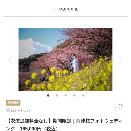
・撮影料
〈別途かかるもの〉
・ロケ地申請料、駐車場代
プラン詳細
撮影料
新婦衣装1着
新郎衣装1着
相談予約する
撮影日の空き
来店・オンライン
を確認する
着付け
ヘアメイク
小物一式
アルバム
データ 130 カット
台紙付写真
衣装追加
会食
挙式
家族と撮影
家族用衣装レンタル
ペットと撮影
その他含むもの
新郎ヘアセット・撮影アテンド・ワイシャツ・靴・パンプス・ブーケ・ブー
トニア・アクセサリー・ティアラ【撮影に必要なアイテムはすべて揃ってお
りますので当日は手ぶらでご来店ください。】※土日祝の方は要相談
期間限定
銀座の中心に佇む、白亜のチャペルで叶えるフォトウェディング★わんちゃ
ロケーション
んOK★アルバム50％OFF★SNS掲載OKの方１万円OFF
ザ リュクス銀座内「セントクワトロチャペル」を貸し切り、気品漂う純白
【衣装追加料金なし】期間限定｜河津桜フォトウェディ
の空間でふたりの誓いを写真に残す特別プランです。ご家族との記念撮影も
ング 165,000円（税込）