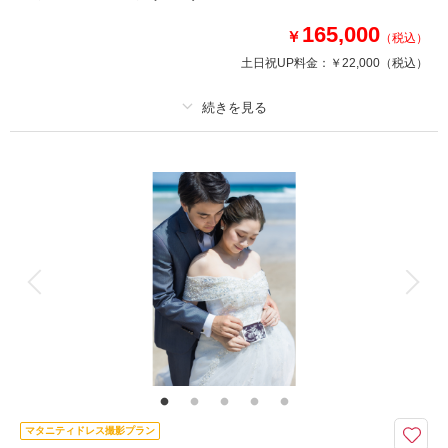
もちろんOK！撮影後は皆様とお食事を♪
165,000
￥
（税込）
＜追加オプション＞
・6名以上の場合（料理代✖人数）
土日祝UP料金：
￥22,000
（税込）
・料理グレード有
適用条件：
2月に撮影ができる方限定
相談予約する
撮影日の空き
来店・オンライン
を確認する
プラン詳細
撮影料
新婦衣装1着
新郎衣装1着
着付け
ヘアメイク
小物一式
アルバム
データ 130 カット
台紙付写真
衣装追加
会食
挙式
家族と撮影
家族用衣装レンタル
ペットと撮影
その他含むもの
新郎ヘアセット・撮影アテンド・アクセサリー・番傘・毛氈・草履・肌着・
足袋・和装着付け小物類【撮影に必要なアイテムはすべて揃っておりますの
で当日は手ぶらでご来店ください。】
マタニティドレス撮影プラン