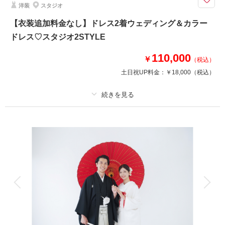
洋装
スタジオ
●プラン詳細
・ドレス・タキシード
【衣装追加料金なし】ドレス2着ウェディング＆カラー
・ヘアメイク
ドレス♡スタジオ2STYLE
・データ130カット
・移動費
110,000
￥
（税込）
・申請料込
・ウェルカムボードA4
土日祝UP料金：
￥18,000
（税込）
●追加オプション
ムービー撮影：64,900円（税込）※ドローン別途
適用条件：
Photoraitからのお問い合わせ限定
プラン詳細
相談予約する
撮影日の空き
撮影料
新婦衣装2着
新郎衣装1着
来店・オンライン
を確認する
着付け
ヘアメイク
小物一式
アルバム
データ 100 カット
台紙付写真
衣装追加
会食
挙式
家族と撮影
家族用衣装レンタル
ペットと撮影
その他含むもの