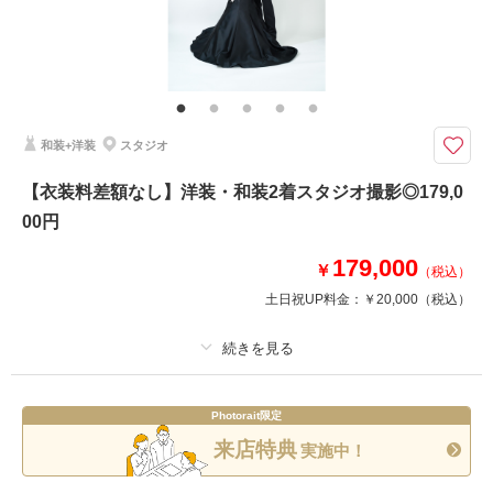
その他含むもの
新郎ヘアセット・撮影アテンド・番傘・毛氈・草履・肌着・足袋・和装着付
け小物類【撮影に必要なアイテムはすべて揃っておりますので当日は手ぶら
でご来店ください。】
和装+洋装
スタジオ
前撮りを検討している方へ。ふたりの今を、趣のある和装で美しく残す。
●プラン詳細
【衣装料差額なし】洋装・和装2着スタジオ撮影◎179,0
・打掛
00円
・紋服
・和装着付け小物一式
179,000
・当日試着
￥
（税込）
土日祝UP料金：
￥20,000
（税込）
相談予約する
撮影日の空き
来店・オンライン
を確認する
プラン詳細
Photorait限定
撮影料
新婦衣装2着
新郎衣装2着
来店特典
実施中！
着付け
ヘアメイク
小物一式