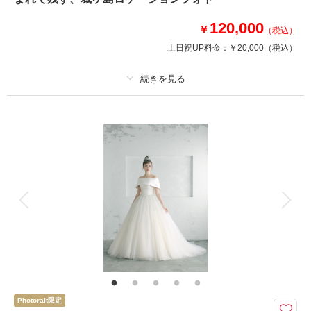
・当日試着（フィッティング：1時間）
・ ドレス、タキシード
120,000
・ データ１３０カット
￥
（税込）
・アクセサリーなどの小物一式
土日祝UP料金：
￥20,000
（税込）
・ヘアセット
・撮影料
●追加発生費用
プラン詳細
・駐車場代
・メイク料
撮影料
新婦衣装1着
新郎衣装1着
着付け
ヘアメイク
小物一式
このプランで撮影可能な撮影レポート
アルバム
データ 130 カット
台紙付写真
撮影日：
2025年3月17日
衣装追加
会食
挙式
撮影場所：
東京駅
（東京）
家族と撮影
家族用衣装レンタル
ペットと撮影
その他含むもの
▽無料セット アクセサリー/コサージュ/ベール/ブーケ&ブートニア/靴/ワイ
シャツ/ネクタイ/アテンドスタッフ ※ドレスグレードアップ等追加料金一切
相談予約する
撮影日の空き
なし！
来店・オンライン
を確認する
Photorait限定
青い海とダイナミックな自然を舞台に、ふたりらしい一枚を。