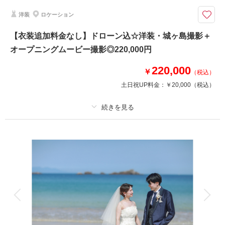
らでご来店ください。】
洋装
ロケーション
車もバイクも、二人の大切な思い出のひとつ
【衣装追加料金なし】ドローン込☆洋装・城ヶ島撮影＋
●プラン詳細
オープニングムービー撮影◎220,000円
・衣装2着
・データ１３０カット
220,000
・ヘアメイク
￥
（税込）
・アクセサリー等の小物一式
土日祝UP料金：
￥20,000
（税込）
撮影実績は東京都でNo.1✨
《別途発生》
プラン詳細
・横浜ガレージ +0円
・赤レンガ/象の鼻パーク +30,000円
撮影料
新婦衣装1着
新郎衣装1着
・海 +11,000円
着付け
ヘアメイク
小物一式
・みなとみらいなど
アルバム
データ 130 カット
台紙付写真
衣装追加
会食
挙式
相談予約する
撮影日の空き
来店・オンライン
を確認する
家族と撮影
家族用衣装レンタル
ペットと撮影
その他含むもの