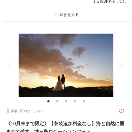
土日祝UP料金：
なし
プラン詳細
撮影料
新婦衣装1着
新郎衣装1着
着付け
ヘアメイク
小物一式
アルバム
データ 130 カット
台紙付写真
衣装追加
会食
挙式
家族と撮影
家族用衣装レンタル
ペットと撮影
その他含むもの
▽無料セット：車/アクセサリー/コサージュ/ベール/ブーケ&ブートニア/靴/
ワイシャツ/ネクタイ/カフス/アテンドスタッフ /当日試着！
クラシカルな街並みと、ふたりの自然な笑顔を一枚に。
洋装
ロケーション
●プラン詳細
東京駅＆東京駅周辺 《1日1組様限定》
《10月末まで限定》【衣装追加料金なし】海と自然に囲
まれて残す、城ヶ島ロケーションフォト