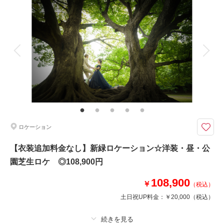
撮影料
新婦衣装1着
新郎衣装1着
着付け
ヘアメイク
小物一式
相談予約する
撮影日の空き
来店・オンライン
を確認する
アルバム 10 P
データ 100 カット
台紙付写真
衣装追加
会食
挙式
家族と撮影
家族用衣装レンタル
ペットと撮影
その他含むもの
新郎ヘアセット・撮影アテンド・ワイシャツ・靴・パンプス・ブーケ・ブー
トニア・アクセサリー・ティアラ・番傘・毛氈・草履・肌着・足袋・和装着
付け小物類【撮影に必要なアイテムはすべて揃っておりますので当日は手ぶ
らでご来店ください。】
ロケーション
様々なお花ロケーションのご案内が可能◎
【衣装追加料金なし】新緑ロケーション☆洋装・昼・公
▼含むもの
園芝生ロケ ◎108,900円
・衣装代半額
・事前試着可能
108,900
・お気に入りの衣装を取り置き可能◎
￥
（税込）
土日祝UP料金：
￥20,000
（税込）
《特典》
☑アルバムor美肌身体補正レタッチ
☑ロングベール