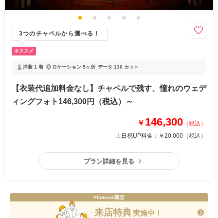
3つのチャペルから選べる！
オススメ
洋装 1 着
ロケーション 5ヶ所
データ 130 カット
【衣装代追加料金なし】チャペルで残す、憧れのウェデ
ィングフォト146,300円（税込）～
146,300
￥
（税込）
土日祝UP料金：
￥20,000
（税込）
プラン詳細を見る
Photorait限定
来店特典
実施中！