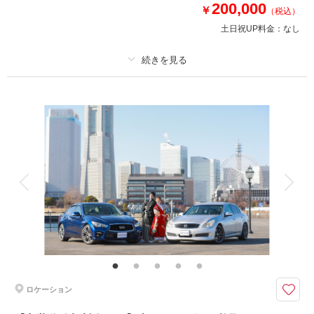
200,000
・撮影データ200カット
￥
（税込）
土日祝UP料金：
なし
相談予約する
撮影日の空き
来店・オンライン
を確認する
プラン詳細
撮影料
新婦衣装2着
新郎衣装1着
着付け
ヘアメイク
小物一式
アルバム
データ 200 カット
台紙付写真
衣装追加
会食
挙式
家族と撮影
家族用衣装レンタル
ペットと撮影
その他含むもの
▽無料セット▲新婦ドレス2着/新郎タキシード/スタジオ撮影/車/アクセサリ
ー/ヘッドドレス/ブーケ&ブートニア/靴/ワイシャツ/ネクタイ/カフス/アテン
ドスタッフ /事前の試着可能！
ロケーション
スタジオ＆東京駅or大さん橋ナイトロケーション 2着プラン
●プラン詳細