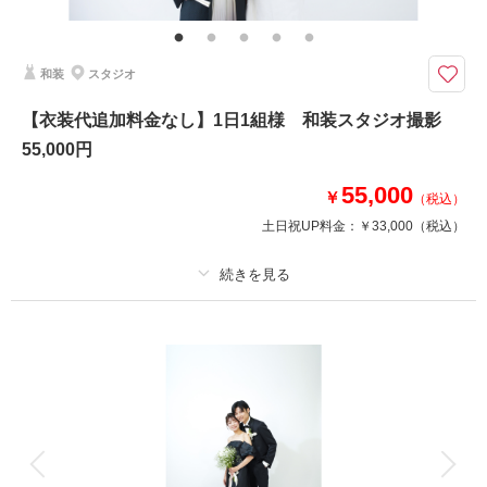
ヘアセット・撮影アテンド・ワイシャツ・靴・パンプス・ブーケ・ブートニ
ア・アクセサリー・ティアラ【撮影に必要なアイテムはすべて揃っておりま
すので当日は手ぶらでご来店ください。】
和装
スタジオ
白ドレスもカラーも着たい！
【衣装代追加料金なし】1日1組様 和装スタジオ撮影
～含まれているもの～
・ドレス2着
55,000円
・タキシード1着
・ヘアメイク
55,000
￥
（税込）
・データ100カット
土日祝UP料金：
￥33,000
（税込）
《特典》
☑お好きな衣裳を事前予約可能
☑アルバムor美肌身体補正レタッチ 50％オフ（8月内に撮影希望の方へ）
プラン詳細
※相談会にてご確認ください。
撮影料
新婦衣装1着
新郎衣装1着
相談予約する
撮影日の空き
着付け
ヘアメイク
小物一式
来店・オンライン
を確認する
アルバム
データ 80 カット
台紙付写真
衣装追加
会食
挙式
家族と撮影
家族用衣装レンタル
ペットと撮影