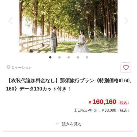
相談予約する
撮影日の空き
来店・オンライン
を確認する
アルバム
データ 130 カット
台紙付写真
衣装追加
会食
挙式
家族と撮影
家族用衣装レンタル
ペットと撮影
その他含むもの
新郎ヘアセット・撮影アテンド・ワイシャツ・靴・パンプス・ブーケ・ブー
トニア・アクセサリー・ティアラ・番傘・毛氈・草履・肌着・足袋・和装着
付け小物類【撮影に必要なアイテムはすべて揃っておりますので当日は手ぶ
らでご来店ください。】
ロケーション
全4室オーシャンビュー&露天風呂付き、撮影後に伊豆の旬を味わう、創作
【衣装代追加料金なし】那須旅行プラン《特別価格¥160,
料理が待っています！
160》データ130カット付き！
★高級旅館「桐のかほり咲良」に宿泊もできる★
160,160
〈含まれているもの〉
￥
（税込）
・宿泊料２名（平日）
土日祝UP料金：
￥33,000
（税込）
・夕・朝ごはん付き
・全カットデータ
・お二人分衣装（追加料金なし）
・ヘアメイク
プラン詳細