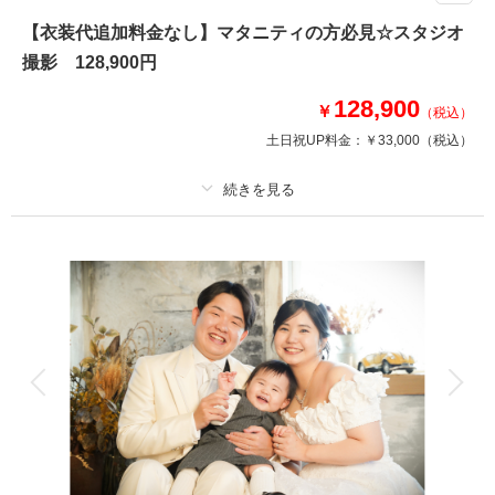
旅行×フォトウエディング ☆伊豆で大人気！「河津桜フォトウェディング」
☆
【衣装代追加料金なし】マタニティの方必見☆スタジオ
●プラン詳細
撮影 128,900円
・ドレス、タキシード、打掛、紋服いずれか
・データ130カット
128,900
￥
（税込）
・ヘアメイク
土日祝UP料金：
￥33,000
（税込）
・申請料込
・着付けやアクセサリーなど小物一式
《オプション》
プラン詳細
・2か所目撮影も+4,4000円で撮影可能◎
（データ、衣装代すべて込なので2着撮影がお得!!）
撮影料
新婦衣装1着
新郎衣装1着
着付け
ヘアメイク
小物一式
相談予約する
撮影日の空き
アルバム
データ 130 カット
台紙付写真
来店・オンライン
を確認する
衣装追加
会食
挙式
家族と撮影
家族用衣装レンタル
ペットと撮影
その他含むもの
新郎ヘアセット・撮影アテンド・ワイシャツ・靴・パンプス・ブーケ・ブー
トニア・アクセサリー・ティアラ・番傘・毛氈・草履・肌着・足袋・和装着