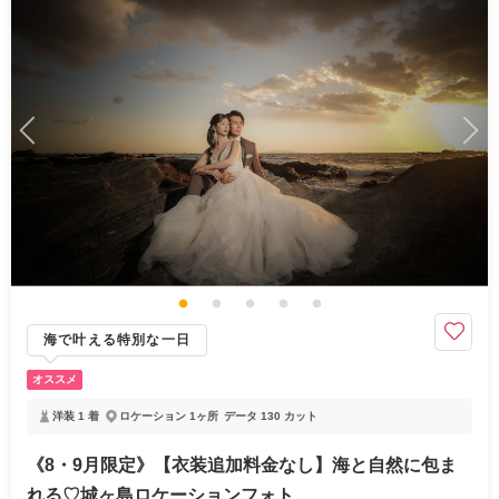
海で叶える特別な一日
オススメ
洋装 1 着
ロケーション 1ヶ所
データ 130 カット
《8・9月限定》【衣装追加料金なし】海と自然に包ま
れる♡城ヶ島ロケーションフォト