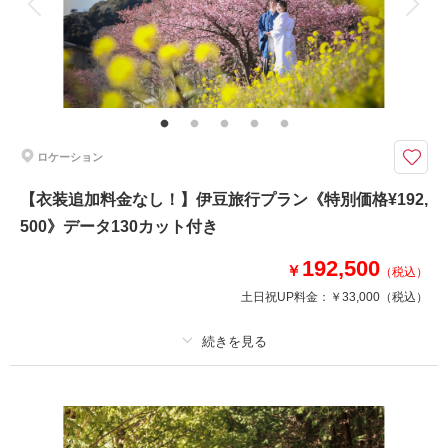
家族と撮影
家族用衣装レンタル
ペットと撮影
その他含むもの
新郎ヘアセット・撮影アテンド・ワイシャツ・靴・パンプス・ブーケ・ブー
トニア・アクセサリー・ティアラ【撮影に必要なアイテムはすべて揃ってお
りますので当日は手ぶらでご来店ください。】
ロケーション
爽やかでロマンティックなフォトを叶えてくれる海でのロケーション撮影
お二人に最適な海をご紹介させていただきます!!
【衣装追加料金なし！】伊豆旅行プラン《特別価格¥192,
500》データ130カット付き
●プラン詳細
・ドレス、タキシード
192,500
・データ130カット
￥
（税込）
・事前試着
土日祝UP料金：
￥33,000
（税込）
・アクセサリーなどの小物一式
・ヘアメイク
《オプション》
プラン詳細
・駐車場代
撮影料
新婦衣装1着
新郎衣装1着
着付け
ヘアメイク
小物一式