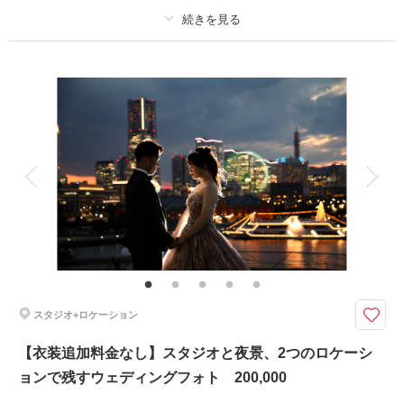
プラン詳細
撮影料
新婦衣装2着
新郎衣装2着
着付け
ヘアメイク
小物一式
アルバム
データ 200 カット
台紙付写真
衣装追加
会食
挙式
家族と撮影
家族用衣装レンタル
ペットと撮影
その他含むもの
撮影アテンド・番傘・毛氈・草履・肌着・足袋・和装着付け小物類・色補正
データ・アルバム【撮影に必要なアイテムはすべて揃っておりますので当日
は手ぶらでご来店ください。】
スタジオ+ロケーション
ロケも、スタジオも。欲張りな2着で残す一日。
●プラン詳細
【衣装追加料金なし】スタジオと夜景、2つのロケーシ
・事前試着
ョンで残すウェディングフォト 200,000
・ドレス、タキシード、打掛、紋服
・ヘアメイク2着分