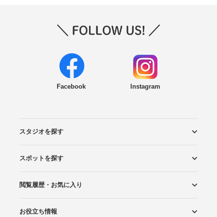
Facebook
Instagram
スタジオを探す
スポットを探す
エリアから探す
こだわりから探す
NEW PHOTO STYLE
プランから探す
フォトタイプ診断
フォトグラファーから探す
国内リゾートから探す
閲覧履歴・お気に入り
ロケーションから探す
スタジオから探す
お役立ち情報
閲覧スタジオ
お気に入り