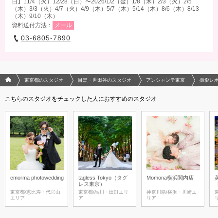
日】11/4（火）12/28（日）〜2026/1/2（金）1/8（木）2/3（火）2/5
（木）3/3（火）4/7（火）4/9（木）5/7（木）5/14（木）8/6（木）8/13
（木）9/10（木）
資料送付方法：
メール
03-6805-7890
フォトウエディング/結婚写真のPhotorait ホーム
東京都のスタジオ
目黒・世田谷のスタジオ
アンシャンテ東京
撮影レ
こちらのスタジオをチェックした人におすすめのスタジオ
emorma photowedding
tagless Tokyo（タグ
Momona横浜関内店
レス東京）
東京都/恵比寿・代官山
東京都/品川・田町エリ
神奈川県/横浜・川崎エ
エリア
ア
リア