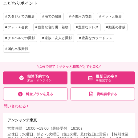
こだわりポイント
スタジオでの撮影
海での撮影
子供用の衣装
ペットと撮影
フォト＋会食
豊富な色打掛・着物
豊富なドレス
動画の作成
チャペルでの撮影
家族・友人と撮影
豊富なカラードレス
国内出張撮影
＼1分で完了！サクッと相談だけでもOK／
相談予約する
撮影日の空き
来店・オンライン
を確認する
料金プランを見る
資料請求する
問い合わせる
アンシャンテ東京
営業時間：10:00〜19:00（最終受付：18:30）
定休日：水曜日、第2〜5火曜日（第1火曜、及び祝日は営業）【特別休業