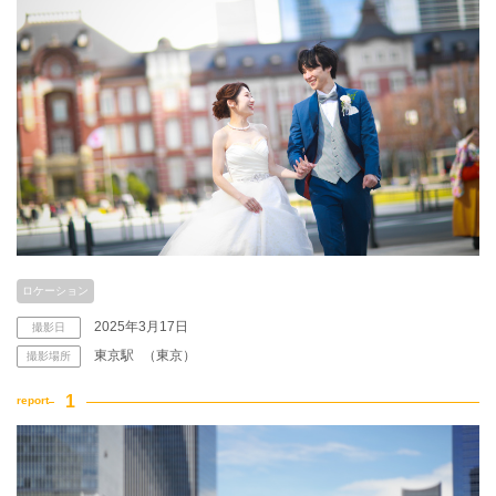
こだわりポイント
スタジオでの撮影
海での撮影
ロケーション
2025年3月17日
撮影日
東京駅
（東京）
撮影場所
子供用の衣装
ペットと撮影
フォト＋会食
豊富な色打掛・着物
豊富なドレス
動画の作成
チャペルでの撮影
家族・友人と撮影
豊富なカラードレス
国内出張撮影