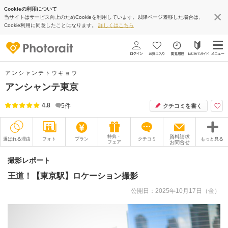
Cookieの利用について
当サイトはサービス向上のためCookieを利用しています。以降ページ遷移した場合は、
Cookie利用に同意したことになります。
詳しくはこちら
アンシャンテトウキョウ
アンシャンテ東京
4.8
5
件
クチコミを書く
特典・
資料請求
選ばれる理由
フォト
プラン
クチコミ
もっと見る
フェア
お問合せ
撮影レポート
フォトグラファー
撮影レポート
王道！【東京駅】ロケーション撮影
衣装
ムービー
公開日：2025年10月17日（金）
オプション
ブログ
アクセス/TEL
スタジオトップ