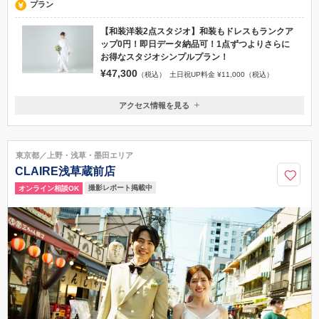
プラン
【和装洋装2点スタジオ】和装もドレスもランクア
ップ0円！即日データ納品可！1点ずつよりさらに
お得なスタジオシンプルプラン！
¥47,300
（税込）
土日祝UP料金 ¥11,000（税込）
アクセス情報を見る
〒194-0013
東京都町田市原町田1-6-24 田島第二ビル2F
JR横浜線町田駅（徒歩5分） 小田急小田原線町田駅（徒歩10分）
東京都／上野・浅草・墨田エリア
0120-49-9275
CLAIRE浅草蔵前店
撮影レポート掲載中
オンライン相談OK