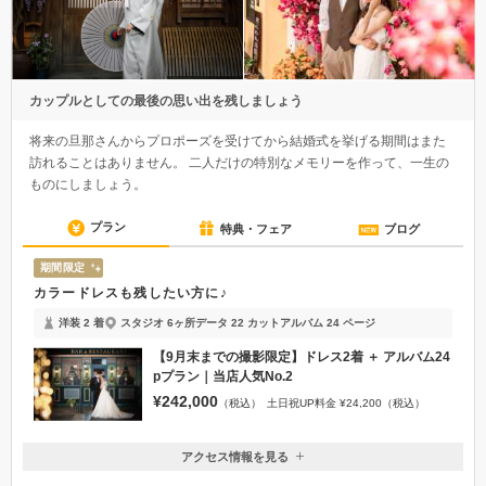
カップルとしての最後の思い出を残しましょう
将来の旦那さんからプロポーズを受けてから結婚式を挙げる期間はまた
訪れることはありません。 二人だけの特別なメモリーを作って、一生の
ものにしましょう。
プラン
特典・フェア
ブログ
期間限定
カラードレスも残したい方に♪
洋装 2 着
スタジオ 6ヶ所
データ 22 カット
アルバム 24 ページ
【9月末までの撮影限定】ドレス2着 ＋ アルバム24
pプラン｜当店人気No.2
¥242,000
（税込）
土日祝UP料金 ¥24,200（税込）
アクセス情報を見る
〒135-0064