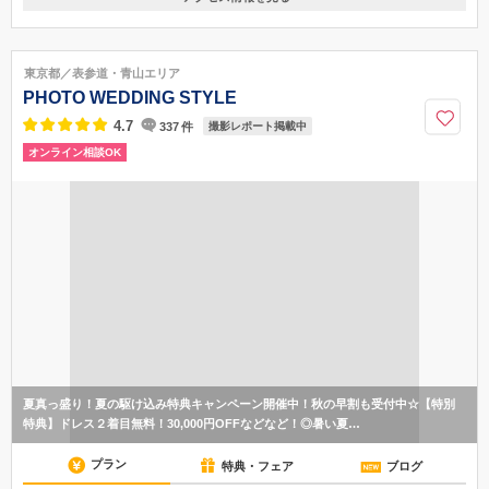
〒108-0071
東京都港区白金台1-2-46
最寄り駅として2駅からご来店いただけます！ ①東京メトロ南北線・都
東京都／表参道・青山エリア
営地下鉄三田線【白金台駅】2番出口より徒歩7分、八芳園を超えて直進
PHOTO WEDDING STYLE
②都営地下鉄浅草線【高輪台駅】A2番出口より徒歩8分、明治学院前を左
折 ●銀色の【Sereno邸】の看板が入口の目印です●
4.7
337
件
撮影レポート掲載中
オンライン相談OK
03-4500-7850
夏真っ盛り！夏の駆け込み特典キャンペーン開催中！秋の早割も受付中☆【特別
特典】ドレス２着目無料！30,000円OFFなどなど！◎暑い夏…