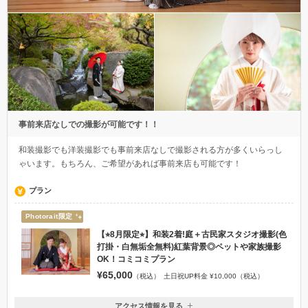
事前来店なしでの撮影が可能です！！
和装撮影でも洋装撮影でも事前来店なしで撮影される方が多くいらっし
ゃいます。もちろん、ご希望があれば事前来店も可能です！
プラン
Photorait限定
【⭐︎8月限定⭐︎】和装2着!庭＋古民家スタジオ撮影(色
打掛・白無垢全無料)紅葉背景◎ペットや家族撮影
OK！コミコミプラン
¥65,000
（税込）
土日祝UP料金 ¥10,000（税込）
アクセス情報を見る