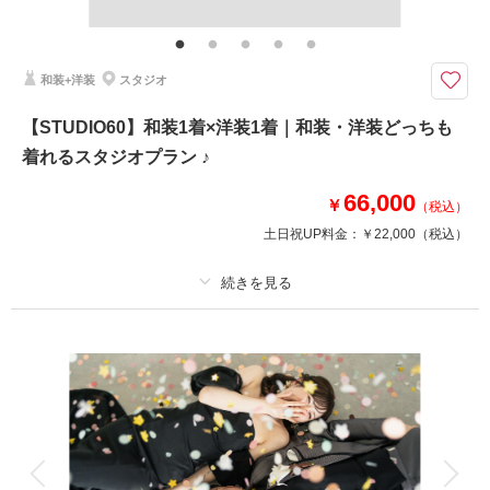
★ブライダルインナー&シャツプレゼント★ 事前お打合せ（オンライン/1
h）・アテンド・ブーケ＆ブートニア・アクセサリー・全データ色補正
＜スタジオ撮影＞屋内スタジオで快適撮影♪ ヘアメイクもしっかりついて安
和装+洋装
スタジオ
心♪ 洋装30分とたっぷり撮影
「ENJOY! WEDDING PHOTO !」をコンセプトにとことん楽しむウェディン
【STUDIO60】和装1着×洋装1着｜和装・洋装どっちも
グフォトをプロデュース！選りすぐりのフォトグラファー＆メイク、ハイグ
着れるスタジオプラン ♪
レードなインポートドレスなど細部にこだわったプランは必見！ご予約前の
プラン相談やご試着来店もお気軽に♪
66,000
￥
（税込）
土日祝UP料金：
￥22,000
（税込）
このプランで撮影可能な撮影レポート
撮影日：
2025年5月4日
撮影場所：
スタジオ
（東京）
プラン詳細
撮影料
新婦衣装2着
新郎衣装2着
着付け
ヘアメイク
小物一式
相談予約する
撮影日の空き
アルバム
データ 60 カット
台紙付写真
来店・オンライン
を確認する
衣装追加
会食
挙式
家族と撮影
家族用衣装レンタル
ペットと撮影