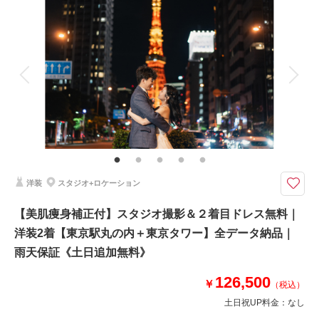
撮影料
新婦衣装2着
新郎衣装1着
着付け
ヘアメイク
小物一式
アルバム
データ 120 カット
台紙付写真
相談予約する
撮影日の空き
来店・オンライン
を確認する
衣装追加
会食
挙式
家族と撮影
家族用衣装レンタル
ペットと撮影
その他含むもの
★美肌痩身補正＆4大特典★①2着目ドレス無料②スタジオ撮影③土日追加
なし④ナイト追加なし｜その他： 事前衣裳合わせ(2.5h/サイズ調整含む)・
ヘアメイクアテンド・ブーケ＆ブートニア・アクセサリー・全データ色補
正・悪天候時の日程変更料
洋装
スタジオ+ロケーション
意外と穴場な日本橋！重厚感のある建物から都会の街並みとバリエーション
【美肌痩身補正付】スタジオ撮影＆２着目ドレス無料｜
豊富！スタジオ撮影や２着目ドレス、土日料金も無料！
洋装2着【東京駅丸の内＋東京タワー】全データ納品｜
●撮影内容：日本橋周遊（60分）
オプション10，5万円分もプレゼント！
雨天保証《土日追加無料》
①土日追加料金（通常3万円）
②スタジオ撮影プレゼント（通常2万円）
126,500
￥
（税込）
③2着目ドレス（通常3万円）
土日祝UP料金：
なし