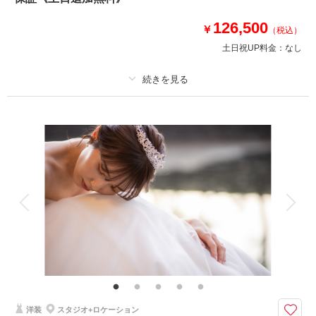
さらに人気のオプション8万円分もプレゼント！
①土日追加料金（通常3万円）
126,500
￥
（税込）
②スタジオ撮影（通常2万円）
土日祝UP料金：
なし
③2着目ドレス（通常3万円）
このプランで撮影可能な撮影レポート
プラン詳細
撮影日：
2026年4月5日
撮影場所：
東京駅＆丸の内・東京タワー
（東
撮影料
新婦衣装2着
新郎衣装1着
京）
着付け
ヘアメイク
小物一式
アルバム
データ 150 カット
台紙付写真
衣装追加
会食
挙式
相談予約する
撮影日の空き
家族と撮影
家族用衣装レンタル
ペットと撮影
来店・オンライン
を確認する
その他含むもの
★美肌痩身補正＆4大特典★①2着目ドレス無料②スタジオ撮影③土日追加
なし④ナイト追加なし｜その他： 事前衣裳合わせ(2.5h/サイズ調整含む)・
ヘアメイクアテンド・ブーケ＆ブートニア・アクセサリー・全データ色補
正・悪天候時の日程変更料
洋装
スタジオ+ロケーション