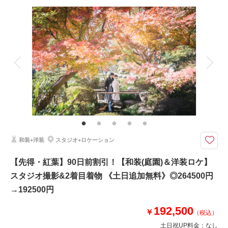
撮影料
新婦衣装3着
新郎衣装2着
着付け
ヘアメイク
小物一式
アルバム
データ 200 カット
台紙付写真
衣装追加
会食
挙式
家族と撮影
家族用衣装レンタル
ペットと撮影
その他含むもの
★美肌痩身補正＆4大特典★①2着目着物無料②スタジオ撮影③土日追加な
し④ナイト追加なし｜その他：庭園申請料・ 事前衣裳合わせ(2.5h/サイズ調
整含む)・ヘアメイクアテンド・ブーケ＆ブートニア・アクセサリー・全デ
和装+洋装
スタジオ+ロケーション
ータ色補正・悪天候時の日程変更料
和装庭園撮影＋スタジオでも和装撮影可能！白無垢&色打掛両方が叶う♪さ
【先得・紅葉】90日前割引！【和装(庭園)＆洋装ロケ】
らに洋装撮影も！今なら美肌痩身補正付プレゼント♪
スタジオ撮影&2着目着物 《土日追加無料》◎264500円
和装は白無垢＆色打掛両方着れる！シーズン限定プラン☆
→192500円
オプション10万円分もプレゼント
①土日追加料金（通常3万円）
192,500
￥
（税込）
②スタジオ撮影（通常2万円）
③2着目ドレス（通常3万円）
土日祝UP料金：
なし