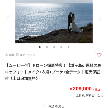
着付け
ヘアメイク
小物一式
アルバム
データ 80 カット
台紙付写真
相談予約する
撮影日の空き
来店・オンライン
を確認する
衣装追加
会食
挙式
家族と撮影
家族用衣装レンタル
ペットと撮影
その他含むもの
事前衣裳合わせ(2.5h/サイズ調整含む)・アテンド・ブーケ＆ブートニア・ア
クセサリー・和装小物（番傘・毛氈）・全データ色補正・ドレスインナー＆
ウイングカラーシャツ
洋装
ロケーション
＜スタジオ撮影＞屋内スタジオで快適撮影♪ 和装45分＆洋装45分でゆっく
り贅沢に4着も楽しめるスタジオプラン
【ムービー付】ドローン撮影特典！【城ヶ島or黒崎の鼻
●撮影内容：和装（スタジオ45分）＋洋装（スタジオ45分）
ロケフォト】メイク+衣裳+ブーケ+全データ｜雨天保証
●衣裳：ウェディングドレス：スタンダード/タキシード：スタンダード
＊挙式用のハイグレードな衣裳を多数ご用意♪ご希望の方は追加料金でレン
付《土日追加無料》
タルOK♪
●アクセサリー＆小物：フリーセレクト♪
209,000
￥
（税込）
土日祝UP料金：
なし
このプランで撮影可能な撮影レポート