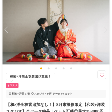
和装×洋装全衣裳選び放題！
オススメ
和装＋洋装 1 着
スタジオ 4ヶ所
データ 60 カット
【和×洋全衣裳追加なし！】8月末撮影限定【和装+洋装
スタジオ】全データ納品｜ペット可能◎最大253000円