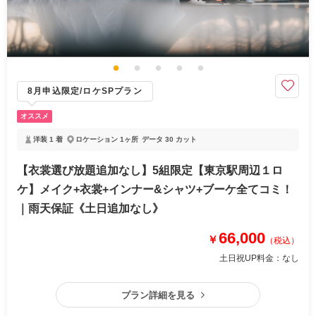
8月申込限定/ロケSPプラン
オススメ
洋装 1 着
ロケーション 1ヶ所
データ 30 カット
【衣裳選び放題追加なし】5組限定【東京駅周辺１ロ
ケ】メイク+衣裳+インナー&シャツ+ブーケ全てコミ！
｜雨天保証《土日追加なし》
66,000
￥
（税込）
土日祝UP料金：
なし
プラン詳細を見る