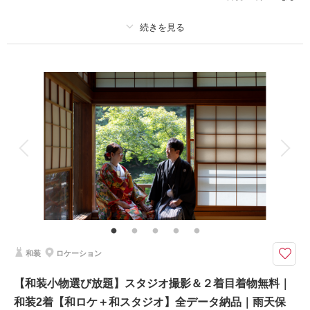
さらに、嬉しい美肌痩身補正(ALLデータ)付！
このプランで撮影可能な撮影レポート
プラン詳細
撮影日：
2026年5月16日
撮影料
新婦衣装3着
新郎衣装2着
撮影場所：
スタジオ・日本庭園・日本橋
（東
着付け
ヘアメイク
小物一式
京）
アルバム
データ 200 カット
台紙付写真
衣装追加
会食
挙式
家族と撮影
家族用衣装レンタル
ペットと撮影
相談予約する
撮影日の空き
来店・オンライン
を確認する
その他含むもの
★先得！90日前割引＆4大特典★①2着目着物無料②スタジオ撮影③土日追
加なし④ナイト追加なし｜その他： 事前衣裳合わせ(2.5h/サイズ調整含
む)・ヘアメイクアテンド・ブーケ＆ブートニア・アクセサリー・番傘（和
傘）毛氈・全データ色補正・悪天候時の日程変更料
和装
ロケーション
＜先得・90日前割引！＞予約の取りづらい紅葉＆庭園を早めにお得に予
【和装小物選び放題】スタジオ撮影＆２着目着物無料｜
約！和装庭園にスタジオでの2着目和装も付いてくる！
和装2着【和ロケ＋和スタジオ】全データ納品｜雨天保
和装は白無垢＆色打掛両方着れる！東京駅や銀座・日本橋でも撮影できる欲