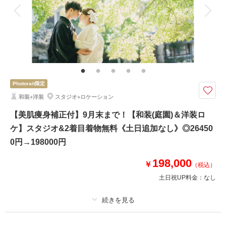
衣装追加
会食
挙式
家族と撮影
家族用衣装レンタル
ペットと撮影
相談予約する
撮影日の空き
その他含むもの
来店・オンライン
を確認する
フォトグラファーSHOGO指名料/ご新婦ヘアメイク/新郎ヘアセット/アクセ
サリー＆小物/ブーケ＆ブートニア/ブライダルインナー＆ウィングカラーシ
ャツ/リハーサルメイク１回（またはカウンセリング）＊衣裳アップグレー
ドなし
Photorait限定
和装+洋装
スタジオ+ロケーション
今までにないクリエイティブなスタジオフォト。おふたりの新しい一面に出
会える。撮影・ヘアメイク・衣裳も全てコミコミでお得に撮影♪
【美肌痩身補正付】9月末まで！【和装(庭園)＆洋装ロ
先着５組様限定プライス！衣裳追加料金なしでウェディングドレス・カラー
ケ】スタジオ&2着目着物無料《土日追加なし》◎26450
ドレスが2着着れるスペシャルプラン♪
0円→198000円
クリエイティブな撮影を得意とするSHOGO氏によるスタジオフォト。まる
でファッションやアートのような世界観で撮影するウェディングフォト。
198,000
￥
（税込）
土日祝UP料金：
なし
相談予約する
撮影日の空き
来店・オンライン
を確認する
適用条件：
【Photorait限定】9月末撮影まで
プラン詳細