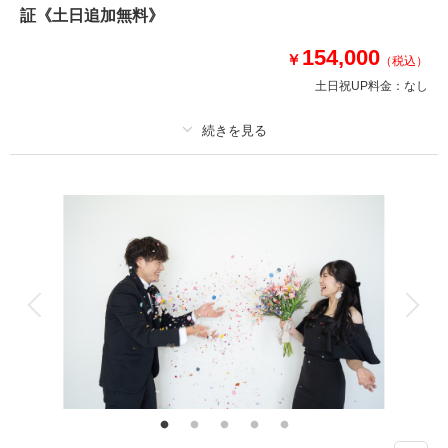
張りプラン☆
証《土日追加無料》
オプション10万円分もプレゼント
①土日追加料金（通常3万円）
154,000
￥
（税込）
②スタジオ撮影（通常2万円）
土日祝UP料金：
なし
③2着目ドレス（通常3万円）
④早割5,000円引き
このプランで撮影可能な撮影レポート
プラン詳細
撮影日：
2025年12月25日
撮影料
新婦衣装2着
新郎衣装1着
撮影場所：
代々木公園・花畑庭園・スタジオ
（東
着付け
ヘアメイク
小物一式
京）
アルバム
データ 120 カット
台紙付写真
衣装追加
会食
挙式
家族と撮影
家族用衣装レンタル
ペットと撮影
相談予約する
撮影日の空き
来店・オンライン
を確認する
その他含むもの
☆和装小物選び放題☆庭園使用料・悪天候時の日程変更料・ヘアメイクアテ
ンド・ベール使用料・アクセサリー（イヤリング/ヘッドアクセサリー）・
和装小物・衣裳小物