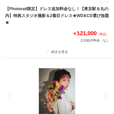
＜東京駅・丸の内・日本橋＞４スポットをめぐる充実プラン。クラシカルな
【Photorait限定】ドレス追加料金なし！【東京駅＆丸の
日本橋とバリエーション豊富なデータが希望ならこれで決まり♪
内】特典スタジオ撮影＆2着目ドレス★WD&CD選び放題
撮影内容：東京駅＆丸の内 (2スポット）60分＋日本橋30分
特典：美肌・痩身補正レタッチ全データ無料
★
さらに人気のオプション8万円分もプレゼント！
①土日追加料金（通常3万円）
121,000
￥
（税込）
②スタジオ撮影プレゼント（通常2万円）
土日祝UP料金：
なし
③2着目ドレス（通常3万円）
このプランで撮影可能な撮影レポート
プラン詳細
撮影日：
2025年11月17日
撮影場所：
スタジオ＆日本橋＆東京駅
（東京）
撮影料
新婦衣装2着
新郎衣装1着
着付け
ヘアメイク
小物一式
アルバム
データ 120 カット
台紙付写真
衣装追加
会食
挙式
相談予約する
撮影日の空き
家族と撮影
家族用衣装レンタル
ペットと撮影
来店・オンライン
を確認する
その他含むもの