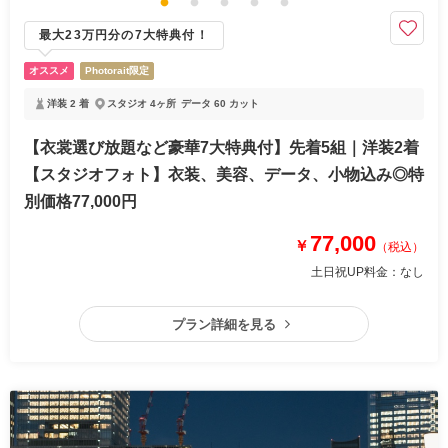
最大23万円分の7大特典付！
オススメ
Photorait限定
洋装 2 着
スタジオ 4ヶ所
データ 60 カット
【衣裳選び放題など豪華7大特典付】先着5組｜洋装2着
【スタジオフォト】衣装、美容、データ、小物込み◎特
別価格77,000円
77,000
￥
（税込）
土日祝UP料金：
なし
プラン詳細を見る