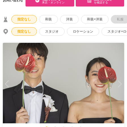
お問い合わせ
来店・オンライン
を確認する
こだわりポイント
指定なし
和装
洋装
和装+洋装
私服
指定なし
スタジオ
ロケーション
スタジオ+
衣装追加無料
チャペルでの撮影
スタジオでの撮影
衣装の試着
海での撮影
動画の作成
土日同一料金
庭園での撮影
ペットと撮影
豊富な色打掛・着物
マタニティフォト
豊富なドレス