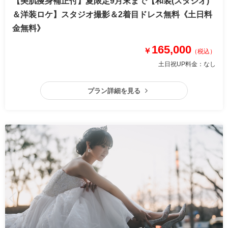
【美肌痩身補正付】夏限定9月末まで【和装(スタジオ)
＆洋装ロケ】スタジオ撮影＆2着目ドレス無料《土日料
金無料》
165,000
￥
（税込）
土日祝UP料金：
なし
プラン詳細を見る