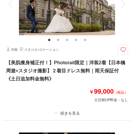
家族と撮影
家族用衣装レンタル
ペットと撮影
その他含むもの
☆選べる特典1つ☆ 衣裳合わせ(2.5h/サイズ調整)・悪天候時(前日降水確率
50％以上)日程変更・ヘアメイクアテンド・イヤリング/ヘッドアクセ・ブー
ケ＆ブートニア（造花）・衣装小物・お支度部屋・土日追加料金無料・ビー
チまでの移動費無料
洋装
スタジオ+ロケーション
＜城ヶ島or黒崎の鼻/選べるロケフォト＞普通のビーチじゃ物足りない！ダ
【美肌痩身補正付！】Photorait限定｜洋装2着【日本橋
イナミックな自然とともにドラマティックフォト♪
周遊+スタジオ撮影】２着目ドレス無料｜雨天保証付
今なら【選べる豪華特典付き】お好きなオプションを選んでGET☆
人気のオプションの中からお好きなアイテムを1つプレゼント！
《土日追加料金無料》
美肌痩身補正／スマホMV／新郎ヘアメイク／ヘアチェンジ／アルバム(COT
OWA/8P)／ウェルカムボード(A4)／ドレス1万円OFF
99,000
￥
（税込）
土日祝UP料金：
なし
このプランで撮影可能な撮影レポート
撮影日：
2026年4月13日
撮影場所：
黒崎の鼻
（神奈川）
プラン詳細