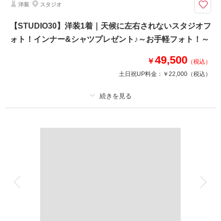
洋装
スタジオ
＜和装ロケフォト＞白無垢も色打掛もどちらも着れるお得なプラン♪日本庭
園で美しい和装撮影を
【STUDIO30】洋装1着｜天候に左右されないスタジオフ
さらに人気のオプション8万円分もプレゼント！
ォト！インナー&シャツプレゼント♪～お手軽フォト！～
①土日追加料金（通常3万円）
②スタジオ撮影（通常2万円）
49,500
③2着目着物（通常3万円）
￥
（税込）
※和室撮影希望の場合は申請可能（¥5,500）
土日祝UP料金：
￥22,000
（税込）
このプランで撮影可能な撮影レポート
撮影日：
プラン詳細
2026年6月27日
撮影場所：
スタジオ＆目白庭園
（東京）
撮影料
新婦衣装1着
新郎衣装1着
着付け
ヘアメイク
小物一式
アルバム
データ 40 カット
台紙付写真
衣装追加
会食
挙式
相談予約する
撮影日の空き
来店・オンライン
を確認する
家族と撮影
家族用衣装レンタル
ペットと撮影
その他含むもの