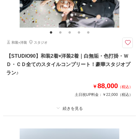
その他含むもの
事前お打合せ（オンライン/1h）・アテンド・ブーケ＆ブートニア・アクセ
サリー・和装小物（番傘・毛氈）・全データ色補正・ドレスインナー＆ウイ
ングカラーシャツ
和装+洋装
スタジオ
＜スタジオ撮影＞屋内スタジオで快適撮影♪ 和装30分＆洋装30分とたっぷ
り撮影
【STUDIO90】和装2着×洋装2着｜白無垢・色打掛・Ｗ
●撮影内容：和装（スタジオ30分）＋洋装（スタジオ30分）
Ｄ・ＣＤ全てのスタイルコンプリート！豪華スタジオプ
●衣裳：ウェディングドレス：スタンダード/タキシード：スタンダード
＊挙式用のハイグレードな衣裳を多数ご用意♪ご希望の方は追加料金でレン
ラン♪
タルOK♪
●アクセサリー＆小物：フリーセレクト♪
88,000
￥
（税込）
土日祝UP料金：
￥22,000
（税込）
このプランで撮影可能な撮影レポート
撮影日：
2026年3月17日
撮影場所：
スタジオ
（東京）
プラン詳細
撮影料
新婦衣装4着
新郎衣装2着