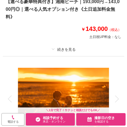
【選べる豪華特典付き】湘南ビーチ｜193,000円→143,0
とオレンジに染まるサンセット＆選べる特典付の豪華プラン
00円◎｜選べる人気オプション付き《土日追加料金無
岩場も海も緑も全部叶うロケーション☆
【選べる特典付き】人気のオプションの中からお好きなアイテムを2つ選プ
料》
レゼント！
美肌痩身補正／スマホMV／新郎ヘアメイク／ヘアチェンジ／アルバム(COT
143,000
￥
（税込）
OWA/8P)／ウェルカムボード(A4)／ドレス1万円OFF
土日祝UP料金：
なし
このプランで撮影可能な撮影レポート
撮影日：
2024年11月25日
プラン詳細
撮影場所：
城ヶ島
（神奈川）
撮影料
新婦衣装1着
新郎衣装1着
着付け
ヘアメイク
小物一式
アルバム
データ 120 カット
台紙付写真
衣装追加
会食
挙式
相談予約する
撮影日の空き
来店・オンライン
を確認する
家族と撮影
家族用衣装レンタル
ペットと撮影
＼1分で完了！サクッと相談だけでもOK／
その他含むもの
相談予約する
撮影日の空き
☆選べる特典☆お支度部屋・衣裳合わせ(2.5h/サイズ調整)・悪天候時(前日
来店・オンライン
を確認する
電話する