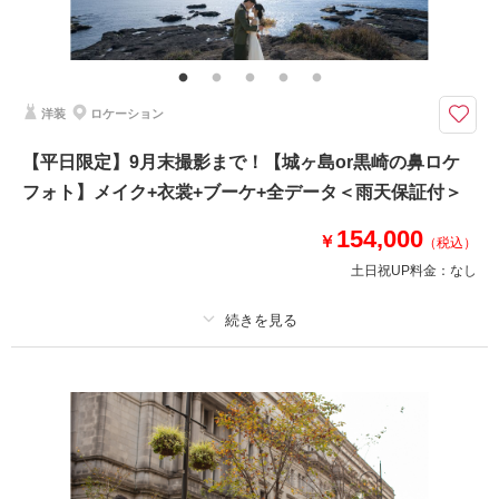
洋装
ロケーション
【平日限定】9月末撮影まで！【城ヶ島or黒崎の鼻ロケ
フォト】メイク+衣裳+ブーケ+全データ＜雨天保証付＞
154,000
￥
（税込）
土日祝UP料金：
なし
プラン詳細
撮影料
新婦衣装1着
新郎衣装1着
着付け
ヘアメイク
小物一式
アルバム
データ 120 カット
台紙付写真
衣装追加
会食
挙式