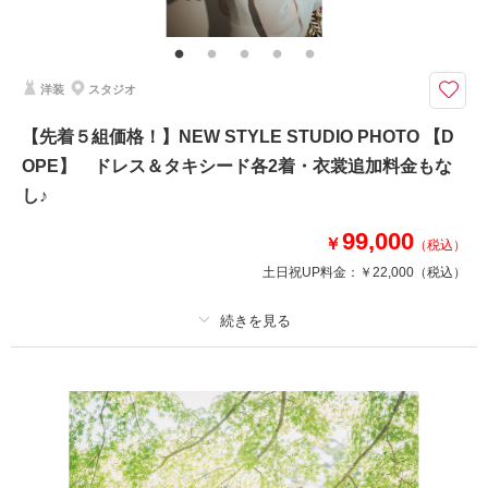
★ドレス追加なし！＆4大特典★①2着目ドレス無料②スタジオ撮影③土日
追加なし④ナイト追加なし｜その他： 事前衣裳合わせ(2.5h/サイズ調整含
む)・ヘアメイクアテンド・ブーケ＆ブートニア・アクセサリー・全データ
色補正・悪天候時の日程変更料
洋装
スタジオ
東京駅＆丸の内をたっぷり撮影！特典スタジオ撮影20分・ドレス2着目が無
【先着５組価格！】NEW STYLE STUDIO PHOTO 【D
料！今なら追加料金なしでドレス選び放題★
OPE】 ドレス＆タキシード各2着・衣裳追加料金もな
●撮影内容：東京駅＆丸の内
【ドレス選び放題】
し♪
ハイグレードなドレスも追加料金なしで選べる！
ドレス2着目無料の特典がついてウエディングドレス・カラードレス選び放
99,000
￥
（税込）
題！
土日祝UP料金：
￥22,000
（税込）
※諸条件有
土日追加料金・ナイト撮影料なし！
衣装にこだわりたい方にピッタリ安心パック
プラン詳細
このプランで撮影可能な撮影レポート
撮影料
新婦衣装2着
新郎衣装2着
撮影日：
2024年11月17日
着付け
ヘアメイク
小物一式
撮影場所：
東京丸の内
（東京）
アルバム
データ 60 カット
台紙付写真