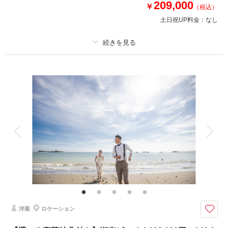
209,000
￥
（税込）
相談予約する
撮影日の空き
来店・オンライン
を確認する
土日祝UP料金：
なし
プラン詳細
撮影料
新婦衣装2着
新郎衣装1着
着付け
ヘアメイク
小物一式
アルバム
データ 150 カット
台紙付写真
衣装追加
会食
挙式
家族と撮影
家族用衣装レンタル
ペットと撮影
その他含むもの
☆選べる特典2つ＆2着目ドレス&アクセチェンジ無料☆衣裳合わせ(2.5h/サ
イズ調整)・ヘアメイクアテンド・アクセサリー・ブーケ＆ブートニア（造
花）・衣装小物・悪天候時(前日降水確率50％以上)日程変更・ビーチまでの
移動費・お支度部屋・土日追加料金
洋装
ロケーション
＜城ヶ島or黒崎の鼻/選べるフォト＞ダイナミックな岩場や青い海ショット