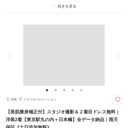
このプランで撮影可能な撮影レポート
撮影日：
2026年1月25日
プラン詳細
撮影場所：
スタジオ・日本橋
（東京）
撮影料
新婦衣装2着
新郎衣装1着
着付け
ヘアメイク
小物一式
アルバム
データ 150 カット
台紙付写真
衣装追加
会食
挙式
相談予約する
撮影日の空き
来店・オンライン
を確認する
家族と撮影
家族用衣装レンタル
ペットと撮影
その他含むもの
★美肌痩身補正＆4大特典★①2着目ドレス無料②スタジオ撮影③土日追加
なし④ナイト追加なし｜その他： 事前衣裳合わせ(2.5h/サイズ調整含む)・
ヘアメイクアテンド・ブーケ＆ブートニア・アクセサリー・全データ色補
正・悪天候時の日程変更料
洋装
スタジオ+ロケーション
＜東京駅・丸の内・東京タワー＞４スポットをめぐる充実プラン。東京のシ
【美肌痩身補正付】スタジオ撮影＆２着目ドレス無料｜
ンボルとバリエーション豊富なデータが希望ならこれで決まり♪
洋装2着【東京駅丸の内＋日本橋】全データ納品｜雨天
撮影内容：東京駅＆丸の内 (2スポット）60分＋東京タワー30分
特典：美肌・瘦身補正全データレタッチ無料
保証《土日追加無料》