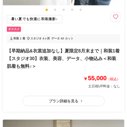
暑い夏でも快適に和装撮影♪
オススメ
和装 1 着
スタジオ 4ヶ所
データ 40 カット
【早期納品&衣裳追加なし】夏限定8月末まで｜和装1着
【スタジオ30】衣装、美容、データ、小物込み＜和装
肌着も無料♪＞
55,000
￥
（税込）
土日祝UP料金：
なし
プラン詳細を見る