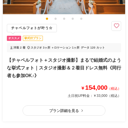
チャペルフォトが叶う☆
オススメ
挙式付プラン
洋装 2 着
スタジオ 3ヶ所 ＋ロケーション 1ヶ所
データ 120 カット
【チャペルフォト＋スタジオ撮影】まるで結婚式のよう
な挙式フォト｜スタジオ撮影＆２着目ドレス無料《同行
者も参加OK♪》
154,000
￥
（税込）
土日祝UP料金：
￥33,000
（税込）
プラン詳細を見る