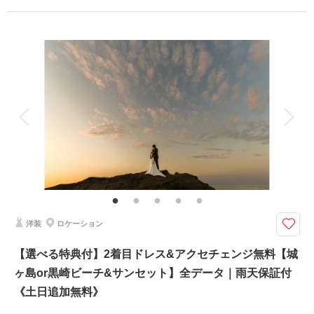
撮影日：
2026年1月11日
撮影場所：
スタジオ
（東京）
プラン詳細
撮影料
新婦衣装1着
新郎衣装1着
着付け
ヘアメイク
小物一式
アルバム
データ 120 カット
台紙付写真
相談予約する
撮影日の空き
来店・オンライン
を確認する
衣装追加
会食
挙式
家族と撮影
家族用衣装レンタル
ペットと撮影
その他含むもの
☆特典：ドローン動画撮影☆ 衣裳合わせ(2.5h/サイズ調整)・悪天候時(前
日降水確率50％以上)日程変更・ヘアメイクアテンド・イヤリング/ヘッドア
クセ・ブーケ＆ブートニア（造花）・衣装小物・お支度部屋・土日追加料金
無料・ビーチまでの移動費無料
洋装
ロケーション
人気な城ヶ島or黒崎で迫力のあるドローン撮影もプレゼント！！
【選べる特典付】2着目ドレス&アクセチェンジ無料【城
このロケーションだからこそドローンが映える！壮大なスケール感を味わえ
ヶ島or黒崎ビーチ&サンセット】全データ｜雨天保証付
るダイジェストムービー。《自然美×ウエディングフォト×映像美》
写真だけではなく感動的なダイジェストムービーも残していただけます♪
《土日追加無料》