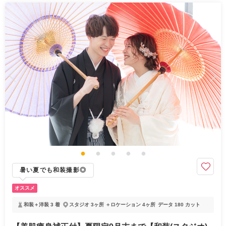
暑い夏でも和装撮影◎
オススメ
和装＋洋装 3 着
スタジオ 3ヶ所 ＋ロケーション 4ヶ所
データ 180 カット