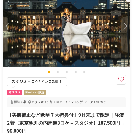
スタジオ＋ロケ/ドレス2着！
オススメ
Photorait限定
洋装 2 着
スタジオ 3ヶ所 ＋ロケーション 3ヶ所
データ 120 カット
【美肌補正など豪華７大特典付】9月末まで限定｜洋装
2着【東京駅丸の内周遊3ロケ＋スタジオ】187,500円→
99,000円