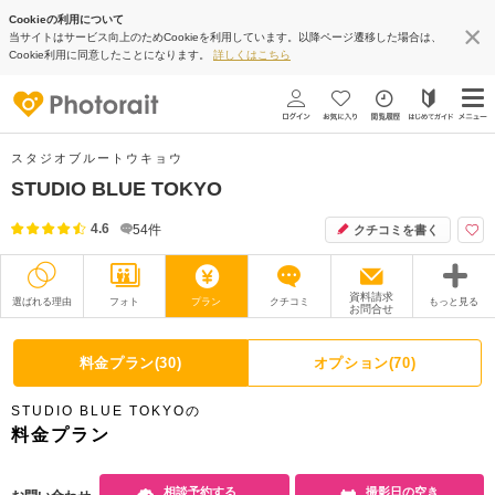
Cookieの利用について
当サイトはサービス向上のためCookieを利用しています。以降ページ遷移した場合は、
Cookie利用に同意したことになります。
詳しくはこちら
スタジオブルートウキョウ
STUDIO BLUE TOKYO
4.6
54
件
クチコミを書く
資料請求
選ばれる理由
フォト
プラン
クチコミ
もっと見る
お問合せ
撮影レポート
フォトグラファー
料金プラン(30)
オプション(70)
衣装
ムービー
STUDIO BLUE TOKYOの
オプション
ブログ
料金プラン
アクセス/TEL
スタジオトップ
相談予約する
撮影日の空き