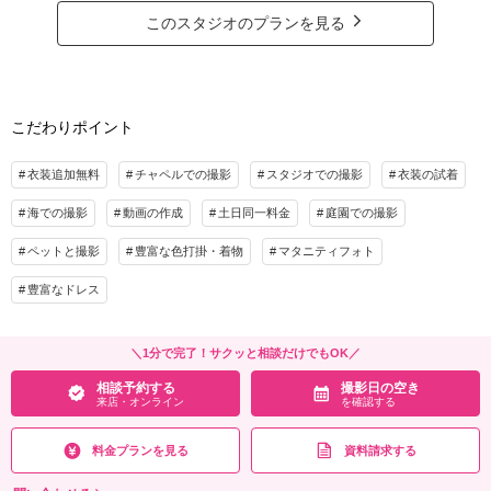
東京駅の他に、和田倉門や仲通り・明治生命館など人気な丸の内エリアからお
このスタジオのプランを見る
好きなスポットを自由にお選びいただけます！
さらにスタジオ撮影付＆ドレスもチェンジしてロケとは違うスタイルで撮影を
楽しめます♪
こだわりポイント
プラン詳細
撮影料
新婦衣装2着
新郎衣装1着
衣装追加無料
チャペルでの撮影
スタジオでの撮影
衣装の試着
着付け
ヘアメイク
小物一式
海での撮影
動画の作成
土日同一料金
庭園での撮影
アルバム
データ 120カット
台紙付写真
衣装追加
会食
挙式
ペットと撮影
豊富な色打掛・着物
マタニティフォト
家族と撮影
家族用衣装レンタル
ペットと撮影
豊富なドレス
その他含むもの
★7大特典★①美肌痩身補正付♪②土日追加なし③2着目ドレス無料④スタジオ撮影⑤
＼1分で完了！サクッと相談だけでもOK／
ナイト追加なし⑥アクセチェンジ⑦へアメイクアテンド付｜その他： 事前衣裳合わ
相談予約する
撮影日の空き
せ・雨天保証・ブーケ＆ブートニア・アクセサリー・全データ色補正込！
来店・オンライン
を確認する
相談予約する
撮影日の空き
来店・オンライン
を確認する
料金プランを見る
資料請求する