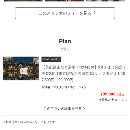
このスタジオのフォトを見る
Plan
プラン
Photorait限定
【美肌補正など豪華７大特典付】9月末まで限定｜
洋装2着【東京駅丸の内周遊3ロケ＋スタジオ】18
7,500円→99,000円
洋装
スタジオ+ロケーション
¥99,000
（税込）
土日祝UP料金：
なし
このプランの詳細を見る
東京駅＆丸の内エリアをしっかり撮影！スタジオ撮影や２着目ドレス、土日料
金も無料！さらに【美肌痩身補正】オプション付♪
※料金は全て税込表示となっております。
●撮影内容：東京駅＆丸の内/60分撮影