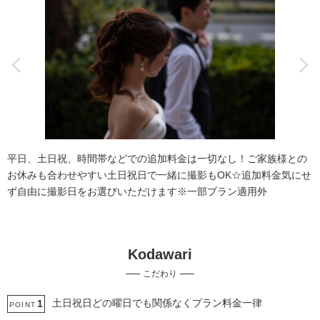
こだわりポイント
衣装追加無料
チャペルでの撮影
平日、土日祝、時間帯などでの追加料金は一切なし！ご家族様との
お休みも合わせやすい土日祝日で一緒に撮影もOK☆追加料金気にせ
ず自由に撮影日をお選びいただけます※一部プラン適用外
Kodawari
スタジオでの撮影
衣装の試着
こだわり
海での撮影
動画の作成
土日同一料金
庭園での撮影
ペットと撮影
豊富な色打掛・着物
マタニティフォト
土日祝日どの曜日でも関係なくプラン料金一律
1
POINT
豊富なドレス