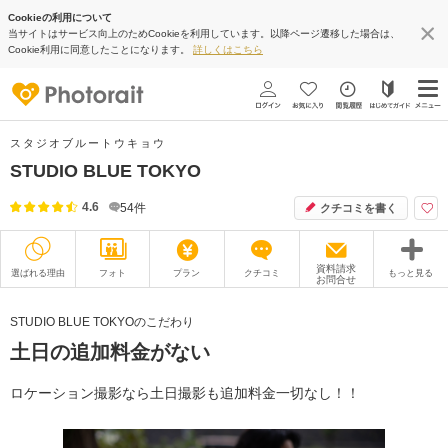
Cookieの利用について
当サイトはサービス向上のためCookieを利用しています。以降ページ遷移した場合は、
Cookie利用に同意したことになります。
詳しくはこちら
スタジオブルートウキョウ
STUDIO BLUE TOKYO
4.6
54
件
クチコミを書く
資料請求
選ばれる理由
フォト
プラン
クチコミ
もっと見る
お問合せ
撮影レポート
フォトグラファー
STUDIO BLUE TOKYOのこだわり
土日の追加料金がない
衣装
ムービー
オプション
ブログ
ロケーション撮影なら土日撮影も追加料金一切なし！！
アクセス/TEL
スタジオトップ