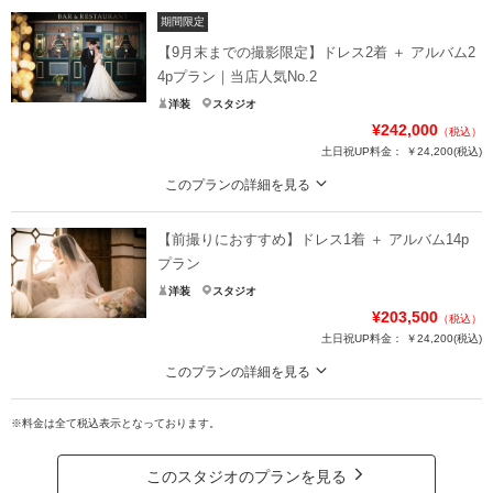
期間限定
【9月末までの撮影限定】ドレス2着 ＋ アルバム2
4pプラン｜当店人気No.2
洋装
スタジオ
¥242,000
（税込）
土日祝UP料金：
￥24,200
(税込)
このプランの詳細を見る
【期間限定！キャンペーン価格でのご案内】
【前撮りにおすすめ】ドレス1着 ＋ アルバム14p
ドレス2着が含まれたスタンダードなプラン。
プラン
■プランに含まれるもの
洋装
スタジオ
ウェディングドレスレンタル
¥203,500
（税込）
タキシードレンタル
土日祝UP料金：
￥24,200
(税込)
アルバム収録データ
アルバム1冊
このプランの詳細を見る
アルバム収録カットのレタッチ
【キャンペーン価格適応でさらにお得】
撮影用ヘアメイク・着付け（新郎新婦）
※料金は全て税込表示となっております。
ドレス1着が含まれたスタンダードなプラン
3種類のシーンで撮影
スタジオ使用料
■プランに含まれるもの
このスタジオのプランを見る