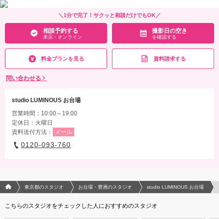
相談予約する
撮影日の空き
＼1分で完了！サクッと相談だけでもOK／
来店・オンライン
を確認する
相談予約する
撮影日の空き
来店・オンライン
を確認する
料金プランを見る
資料請求する
問い合わせる
studio LUMINOUS お台場
営業時間：10:00～19:00
定休日：火曜日
資料送付方法：
メール
0120-093-760
フォトウエディング/結婚写真のPhotorait ホーム
東京都のスタジオ
お台場・豊洲のスタジオ
studio LUMINOUS お台場
こちらのスタジオをチェックした人におすすめのスタジオ