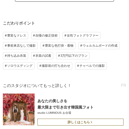
ウェディングドレスレンタル
プラン詳細
タキシードレンタル
データ
撮影料
新婦衣装2着
新郎衣装2着
アルバム1冊
着付け
ヘアメイク
小物一式
こだわりポイント
アルバム収録カットのレタッチ
アルバム 24P
データ 22カット
台紙付写真
撮影用ヘアメイク・着付け
3種類のシーンで撮影
衣装追加
会食
挙式
豊富なドレス
自慢の修正技術
女性フォトグラファー
スタジオ使用料
家族と撮影
家族用衣装レンタル
ペットと撮影
事前来店なしで撮影
豊富な色打掛・着物
ウェルカムボードの作成
プラン詳細
その他含むもの
持ち込み衣装
衣装の試着
3万円以下のプラン
撮影料
新婦衣装1着
新郎衣装1着
フォトレタッチ（画像修整）や色味・質感の調整はもちろん、 素材選びからデザイ
ソロウエディング
撮影前の打ち合わせ
チャペルでの撮影
ン、製本に至るまで細部にこだわり抜いた高品質なデザインアルバムが含まれていま
着付け
ヘアメイク
小物一式
す。また、WD撮影後にはルミナスのセットで私服記念撮影ができるアニバーサリー
アルバム 14P
データ 12カット
台紙付写真
フォトが含まれています。
衣装追加
会食
挙式
このスタジオについてもっと詳しく！
PR
相談予約する
撮影日の空き
家族と撮影
家族用衣装レンタル
ペットと撮影
来店・オンライン
を確認する
あなたの美しさを
その他含むもの
最大限まで引き出す韓国風フォト
フォトレタッチ（画像修整）や色味・質感の調整はもちろん、 素材選びからデザイ
studio LUMINOUS お台場
ン、製本に至るまで細部にこだわり抜いた高品質なデザインアルバムが含まれていま
す。また、WD撮影後にはルミナスのセットで私服記念撮影ができるアニバーサリー
詳しくはこちら
フォトが含まれています。