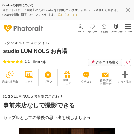
Cookieの利用について
当サイトはサービス向上のためCookieを利用しています。以降ページ遷移した場合は、
Cookie利用に同意したことになります。
詳しくはこちら
スタジオルミナスオダイバ
studio LUMINOUS お台場
4.4
407
件
クチコミを書く
特典・
資料請求
選ばれる理由
フォト
プラン
クチコミ
もっと見る
フェア
お問合せ
撮影レポート
フォトグラファー
studio LUMINOUS お台場のこだわり
事前来店なしで撮影できる
衣装
ムービー
オプション
ブログ
カップルとしての最後の思い出を残しましょう
アクセス/TEL
スタジオトップ