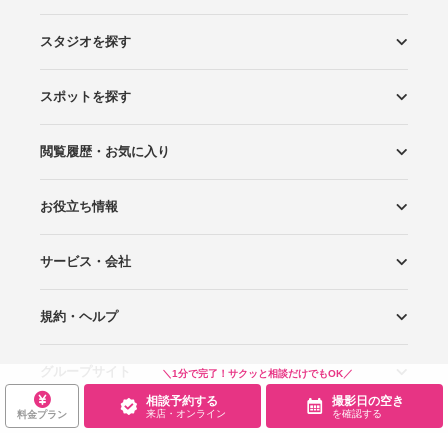
スタジオを探す
スポットを探す
エリアから探す
こだわりから探す
NEW PHOTO STYLE
プランから探す
フォトタイプ診断
フォトグラファーから探す
国内リゾートから探す
閲覧履歴・お気に入り
ロケーションから探す
スタジオから探す
お役立ち情報
閲覧スタジオ
お気に入り
サービス・会社
Wedding Photo マガジン
はじめてガイド
規約・ヘルプ
Photoraitとは
スタジオの掲載について
お問い合わせ
運営会社
サイトマップ
グループサイト
プライバシーポリシー
利用規約
ヘルプ
＼1分で完了！サクッと相談だけでもOK／
相談予約する
撮影日の空き
来店・オンライン
を確認する
料金プラン
Wedding Park
Wedding Park 海外
Ringraph