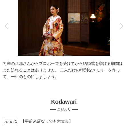
こだわりポイント
豊富なドレス
自慢の修正技術
将来の旦那さんからプロポーズを受けてから結婚式を挙げる期間は
また訪れることはありません。 二人だけの特別なメモリーを作っ
て、一生のものにしましょう。
Kodawari
女性フォトグラファー
事前来店なしで撮影
こだわり
豊富な色打掛・着物
ウェルカムボードの作成
持ち込み衣装
衣装の試着
3万円以下のプラン
ソロウエディング
【事前来店なしでも大丈夫】
1
POINT
撮影前の打ち合わせ
チャペルでの撮影