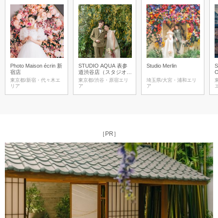
Photo Maison écrin 新
STUDIO AQUA 表参
Studio Merlin
S
宿店
道渋谷店（スタジオA
QUA）
東京都/新宿・代々木エ
東京都/渋谷・原宿エリ
埼玉県/大宮・浦和エリ
リア
ア
ア
［PR］