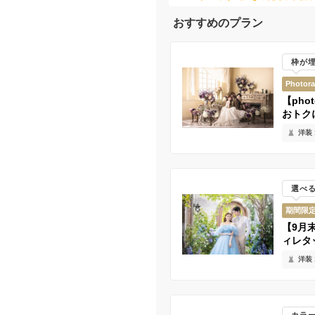
おすすめのプラン
枠が
Photor
【pho
おトク
洋装 
選べ
期間限
【9月
ィレタ
洋装 