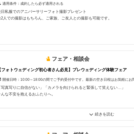
適用条件：
成約したら必ず適用される
・お申込み後の日程やプランの変更、および条件を満たさない場合は、通常料
後日私服でのアニバーサリーフォト撮影プレゼント
い
お2人での撮影はもちろん、ご家族、ご友人との撮影も可能です。
【その他の注意事項】
・「1着プラン」（チャペル＆邸宅ロケを除く）でお申込みの場合、プレゼン
ます
フェア・相談会
【フォトウェディング初心者さん必見】プレウェディング体験フェア
開催日時：
10:00～18:00の間でご予約受付中です。最新の空き日程はお気軽に
「写真写りに自信がない」「カメラを向けられると緊張して笑えない…」
そんな不安を抱えるおふたりへ。
いきなりドレスを着ての撮影は緊張してしまいますよね。
このフェアでは、まずはいつもの私服のまま、
プロカメラマンによる撮影を無料で体験していただけます！
おしゃべりしながらリラックスした雰囲気で進めるので、