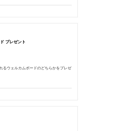
ボードのみお選びいただけます
ださい
ード プレゼント
れるウェルカムボードのどちらかをプレゼ
）にお申込みをいただいた方」、もしくは
す