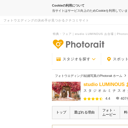
Cookieの利用について
当サイトはサービス向上のためCookieを利用してい
フォトウエディングの決め手が見つかるクチコミサイト
特典・フェア｜studio LUMINOUS お台場｜Photora
-フォトウエデ
スタジオを探す
スポッ
フォトウエディング/結婚写真のPhotorait ホーム
studio LUMINOU
スタジオルミナスオ
4.4
407
フォト・
トップ
選ばれる理由
料
ムービー