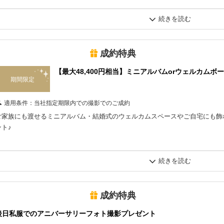
「1着プラン」（チャペル＆邸宅ロケを除く）でお申込みの場合、ウェルカム
ルミナスお台場の一部プランのみ、さらに10,000円OFFの最大30,000円OFF
アニバーサリーフォト特典の利用条件については、スタッフまでお問い合せく
その他キャンペーンとの併用はできませんのでご了承ください
成約特典
キャンペーンは予告なく変更・終了する場合がございます
【最大48,400円相当】ミニアルバムorウェルカムボ
期間限定
適用条件：
当社指定期限内での撮影でのご成約
ご家族にも渡せるミニアルバム・結婚式のウェルカムスペースやご自宅にも飾
ント♪
【キャンペーン適用条件について】
・当社指定期間内の撮影でのご成約の方が対象となります
・スタジオルミナス全店において「初回来館時（または初回オンライン相談時
「見学なしで直接お申込みいただいた方（ウェブ割対象）」のみ適用となりま
成約特典
※過去に他店舗へのご来館履歴がある場合は、キャンペーン適用外となります
後日私服でのアニバーサリーフォト撮影プレゼント