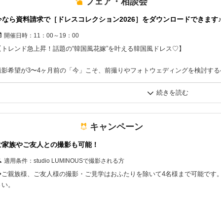
フェア・相談会
「こんなに自然に笑えるんだ！」と、撮影への不安がワクワクに変わる、
今なら資料請求で［ドレスコレクション2026］をダウンロードできます
大人気の安心フェアです。
開催日時：
11：00～19：00
【トレンド急上昇！話題の“韓国風花嫁”を叶える韓国風ドレス♡】
撮影希望が3〜4ヶ月前の「今」こそ、前撮りやフォトウェディングを検討す
衣裳カタログ『Dress Collection』は、資料請求で今すぐダウンロード可能です
いま、おしゃれ花嫁たちの間で注目を集めているのが「韓国風ウエディングド
まるで韓国ドラマのヒロインのような、
繊細なビジューや洗練された上品なデザインが魅力です。
キャンペーン
ご家族やご友人との撮影も可能！
フォト映えもばっちりなハイセンスな1着で、
特別な前撮り・フォトウェディングを叶えてみませんか？
適用条件：
studio LUMINOUSで撮影される方
◆ご親族様、ご友人様の撮影・ご見学はおふたりを除いて4名様まで可能です
気になった方は、お気軽にお問い合わせください♡
さい。