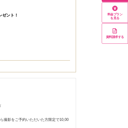
料金プラン
レゼント！
を見る
資料請求する
ライン相談時）にお申込みをいただいた
み適用となります
方
でのご案内となりますのでご了承ください
撮影をご予約いただいた方限定で10,00
。