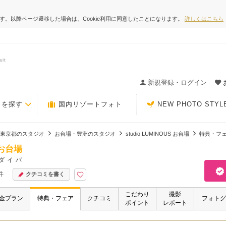
ます。以降ページ遷移した場合は、Cookie利用に同意したことになります。
詳しくはこちら
it
ィングの決め手が見つかるクチコミサイト-Photorait
新規登録・ログイン
トを探す
国内リゾートフォト
NEW PHOTO STYL
東京都のスタジオ
お台場・豊洲のスタジオ
studio LUMINOUS お台場
特典・フ
S お台場
ダイバ
件
クチコミを書く
こだわり
撮影
金プラン
特典・フェア
クチコミ
フォトグ
ポイント
レポート