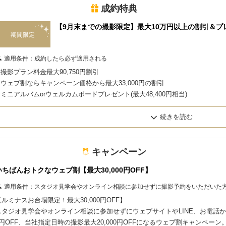
成約特典
【9月末までの撮影限定】最大10万円以上の割引＆プ
期間限定
適用条件：
成約したら必ず適用される
1.撮影プラン料金最大90,750円割引
2.ウェブ割ならキャンペーン価格から最大33,000円の割引
3.ミニアルバムorウェルカムボードプレゼント(最大48,400円相当)
4.後日私服でのアニバーサリーフォト撮影プレゼント
【キャンペーン適用条件について】
1~3の特典は、スタジオルミナス全店において「初回来館時（または初回オン
方」、もしくは「見学なしで直接お申込みいただいた方（ウェブ割対象）」の
キャンペーン
※過去に他店舗へのご来館履歴がある場合は、キャンペーン適用外となります
いちばんおトクなウェブ割【最大30,000円OFF】
適用条件：
スタジオ見学会やオンライン相談に参加せずに撮影予約をいただいた
お申込み後の日程やプランの変更、および条件を満たさない場合は、通常料金
【ルミナスお台場限定！最大30,000円OFF】
スタジオ見学会やオンライン相談に参加せずにウェブサイトやLINE、お電話から
【その他の注意事項】
0円OFF、当社指定日時の撮影最大20,000円OFFになるウェブ割キャンペーン