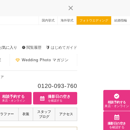
国内挙式
海外挙式
フォトウエディング
結婚指輪
お気に入り
閲覧履歴
はじめてガイド
E
Wedding Photo マガジン
ェア
0120-093-760
相談予約する
撮影日の空き
来店・オンライン
を確認する
相談予約する
来店・オンライン
スタッフ
ラファー
衣装
アクセス
ブログ
撮影日の空き
を確認する