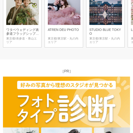
ワタベウェディング表
ATREN DEU PHOTO
STUDIO BLUE TOKY
L
参道フラッグシップフ
O
ォトスタジオ
東京都/表参道・青山エ
東京都/東京駅・丸の内
東京都/東京駅・丸の内
リア
エリア
エリア
［PR］