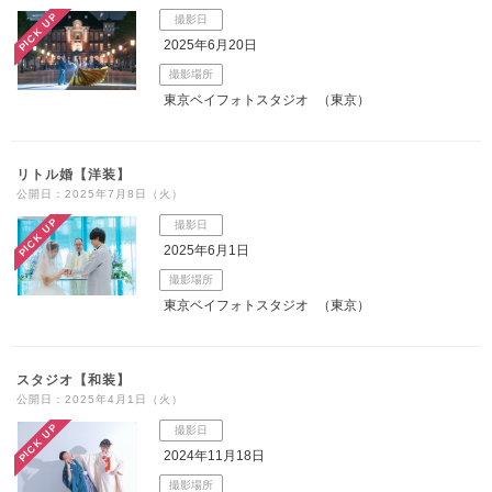
PICK UP
撮影日
こだわりポイント
2025年6月20日
撮影場所
東京ベイフォトスタジオ
（東京）
リトル婚【洋装】
公開日：2025年7月8日（火）
事前来店なしで撮影
挙式フォト
PICK UP
撮影日
2025年6月1日
撮影場所
東京ベイフォトスタジオ
（東京）
スタジオ【和装】
庭園での撮影
フォト＋会食
公開日：2025年4月1日（火）
PICK UP
撮影日
3万円以下のプラン
海での撮影
豊富な白無垢
豊富なドレス
2024年11月18日
チャペルでの撮影
豊富なカラードレス
スタジオでの撮影
豊富な色打掛・着物
撮影場所