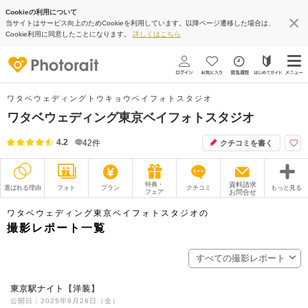
Cookieの利用について
当サイトはサービス向上のためCookieを利用しています。以降ページ遷移した場合は、
Cookie利用に同意したことになります。
詳しくはこちら
ワタベウェディングトウキョウベイフォトスタジオ
ワタベウェディング東京ベイフォトスタジオ
4.2
42
件
クチコミを書く
特典・
資料請求
選ばれる理由
フォト
プラン
クチコミ
もっと見る
フェア
お問合せ
撮影レポート
フォトグラファー
ワタベウェディング東京ベイフォトスタジオの
撮影レポート一覧
衣装
ムービー
すべての撮影レポート
オプション
ブログ
東京駅ナイト【洋装】
アクセス/TEL
スタジオトップ
公開日：2025年9月26日（金）