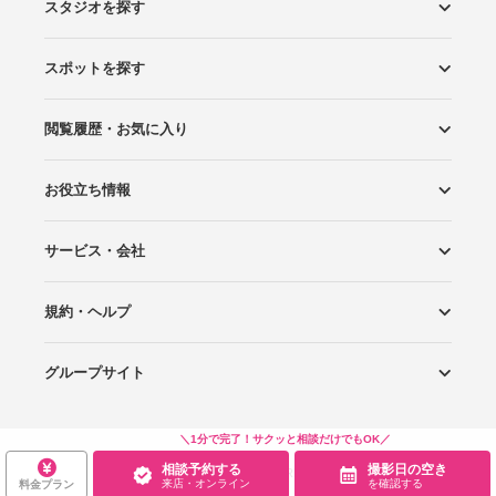
スタジオを探す
スポットを探す
エリアから探す
こだわりから探す
NEW PHOTO STYLE
プランから探す
フォトタイプ診断
フォトグラファーから探す
国内リゾートから探す
閲覧履歴・お気に入り
ロケーションから探す
スタジオから探す
お役立ち情報
閲覧スタジオ
お気に入り
サービス・会社
Wedding Photo マガジン
はじめてガイド
規約・ヘルプ
Photoraitとは
スタジオの掲載について
お問い合わせ
運営会社
サイトマップ
グループサイト
プライバシーポリシー
利用規約
ヘルプ
Wedding Park
Wedding Park 海外
Ringraph
＼1分で完了！サクッと相談だけでもOK／
相談予約する
撮影日の空き
Copyright
©
WEDDING PARK CO.,LTD.
来店・オンライン
を確認する
料金プラン