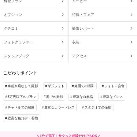
料金プラン
ムービー
オプション
特典・フェア
クチコミ
撮影レポート
フォトグラファー
衣装
スタッフブログ
アクセス
こだわりポイント
事前来店なしで撮影
挙式フォト
庭園での撮影
フォト＋会食
3万円以下のプラン
海での撮影
豊富な白無垢
豊富なドレス
チャペルでの撮影
豊富なカラードレス
スタジオでの撮影
豊富な色打掛・着物
＼1分で完了！サクッと相談だけでもOK／