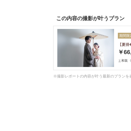
この内容の撮影が叶うプラン
期間限
【夏得
￥66
和装
※撮影レポートの内容が叶う最新のプランを