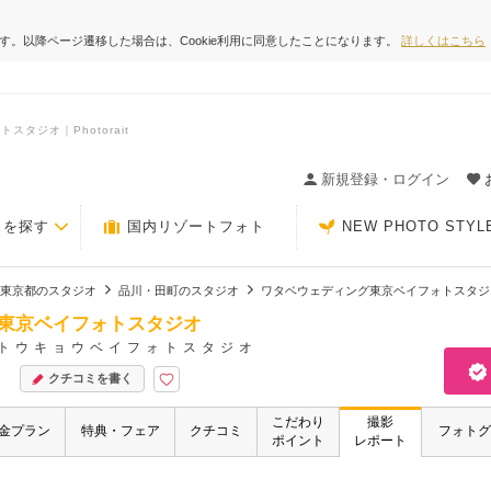
ます。以降ページ遷移した場合は、Cookie利用に同意したことになります。
詳しくはこちら
タジオ｜Photorait
ィングの決め手が見つかるクチコミサイト-Photorait
新規登録・ログイン
トを探す
国内リゾートフォト
NEW PHOTO STYL
東京都のスタジオ
品川・田町のスタジオ
ワタベウェディング東京ベイフォトスタジ
東京ベイフォトスタジオ
トウキョウベイフォトスタジオ
クチコミを書く
こだわり
撮影
金プラン
特典・フェア
クチコミ
フォトグ
ポイント
レポート