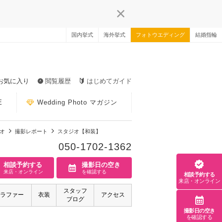
国内挙式
海外挙式
フォトウエディング
結婚指輪
お気に入り
閲覧履歴
はじめてガイド
E
Wedding Photo マガジン
オ
撮影レポート
スタジオ【和装】
050-1702-1362
相談予約する
撮影日の空き
来店・オンライン
を確認する
相談予約する
来店・オンライン
スタッフ
ラファー
衣装
アクセス
ブログ
撮影日の空き
を確認する