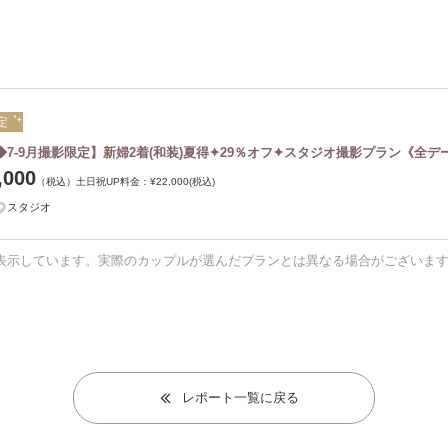
定
◆7-9月撮影限定】新婦2着(和装)夏得✦29％オフ✦スタジオ撮影プラン《全デ
,000
（税込）
土日祝UP料金：
¥22,000
(税込)
スタジオ
表示しています。実際のカップルが選んだプランとは異なる場合がございま
レポート一覧に戻る