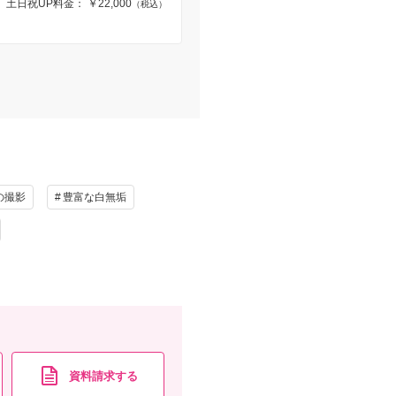
土日祝UP料金： ￥22,000
（税込）
の撮影
豊富な白無垢
資料請求する