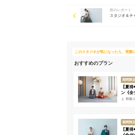
前のレポート
スタジオ＆チ
このスタジオが気になったら、実際
おすすめのプラン
期間限
【夏得
ン《全
和装+
期間限
【夏得