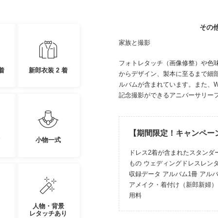
その
家族と撮影
フォトレタッチ（画像修整）や色味
着
新郎衣装 2 着
からデザイン、製本に至るまで細
ルバムが含まれています。また、
記念撮影ができるアニバーサリー
【期間限定！キャンペー
ク
小物一式
ドレス2着が含まれたスタンダ
もの ウェディングドレスレンタ
収録データ アルバム1冊 アル
アメイク・着付け（新郎新婦）
用料
人物・背景
レタッチあり