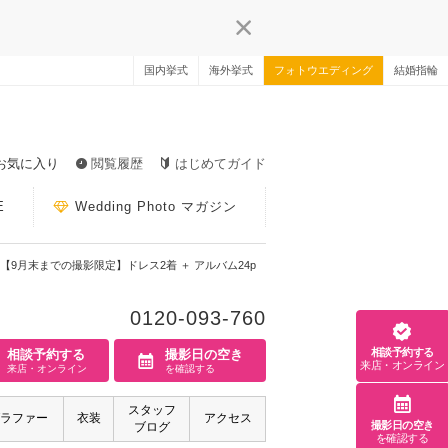
国内挙式
海外挙式
フォトウエディング
結婚指輪
お気に入り
閲覧履歴
はじめてガイド
E
Wedding Photo マガジン
【9月末までの撮影限定】ドレス2着 ＋ アルバム24p
0120-093-760
相談予約する
相談予約する
撮影日の空き
来店・オンライン
来店・オンライン
を確認する
スタッフ
ラファー
衣装
アクセス
撮影日の空き
ブログ
を確認する