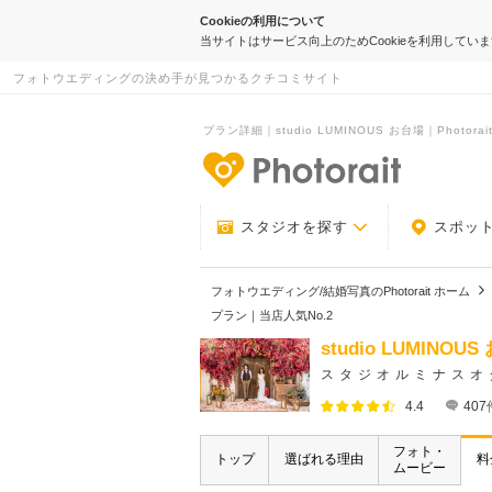
Cookieの利用について
当サイトはサービス向上のためCookieを利用してい
フォトウエディングの決め手が見つかるクチコミサイト
プラン詳細｜studio LUMINOUS お台場｜Photorai
-フォトウエデ
スタジオを探す
スポッ
フォトウエディング/結婚写真のPhotorait ホーム
プラン｜当店人気No.2
studio LUMINOU
スタジオルミナスオ
4.4
407
フォト・
トップ
選ばれる理由
料
ムービー