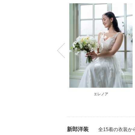
ルタ
エレノア
新郎洋装
全15着の衣装か