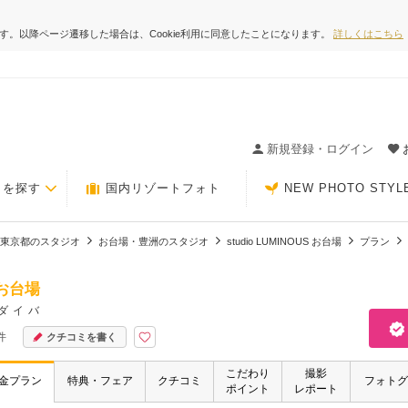
ます。以降ページ遷移した場合は、Cookie利用に同意したことになります。
詳しくはこちら
t
ィングの決め手が見つかるクチコミサイト-Photorait
新規登録・ログイン
トを探す
国内リゾートフォト
NEW PHOTO STYL
東京都のスタジオ
お台場・豊洲のスタジオ
studio LUMINOUS お台場
プラン
S お台場
ダイバ
件
クチコミを書く
こだわり
撮影
金プラン
特典・フェア
クチコミ
フォトグ
ポイント
レポート