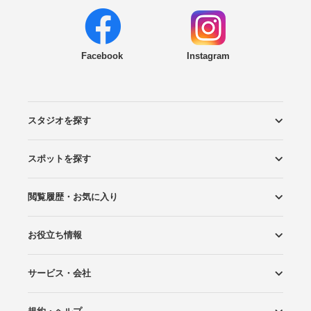
Facebook
Instagram
スタジオを探す
スポットを探す
エリアから探す
こだわりから探す
NEW PHOTO STYLE
プランから探す
フォトタイプ診断
フォトグラファーから探す
国内リゾートから探す
閲覧履歴・お気に入り
ロケーションから探す
スタジオから探す
お役立ち情報
閲覧スタジオ
お気に入り
サービス・会社
Wedding Photo マガジン
はじめてガイド