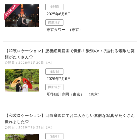
PICK UP
撮影日
2025年6月8日
撮影場所
東京タワー
（東京）
【和装ロケーション】肥後細川庭園で撮影！緊張の中で溢れる素敵な笑
顔がたくさん♡
公開日：2026年7月29日（水）
撮影日
2026年7月6日
撮影場所
肥後細川庭園（東京）
（東京）
【和装ロケーション】目白庭園にてお二人らしい素敵な写真がたくさん
撮れました♡
公開日：2026年7月23日（木）
撮影日