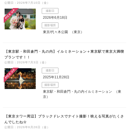
公開日：2026年7月10日（金）
こだわりポイント
PICK UP
撮影日
2026年6月18日
撮影場所
東京/代々木公園
（東京）
【東京駅・和田倉門・丸の内】イルミネーション＋東京駅で東京大満喫
歴史的建造物での撮影
夜景での撮影
プランです！！
公開日：2026年7月3日（金）
PICK UP
撮影日
2025年11月28日
撮影場所
東京駅・和田倉門・丸の内イルミネーション
（東
京）
庭園での撮影
スタジオでの撮影
チャペルでの撮影
ペットと撮影
衣装追加無料
自慢の修正技術
【東京タワー周辺】ブラックドレスでナイト撮影！映える写真がたくさ
動画の作成
インポートドレス
事前来店なしで撮影
んでしたね☆
人気スポットでの撮影
公開日：2026年6月26日（金）