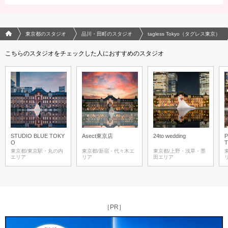
フォトウエディング/結婚写真のPhotorait ホーム
東京都のスタジオ
品川・田町のスタジオ
tagless Tokyo（タグレス東京）
こちらのスタジオをチェックした人におすすめのスタジオ
STUDIO BLUE TOKY
Asect東京店
24to wedding
O
T
東京都/東京駅・丸の内
東京都/新宿・代々木エ
東京都/上野・浅草・墨
エリア
リア
田エリア
［PR］