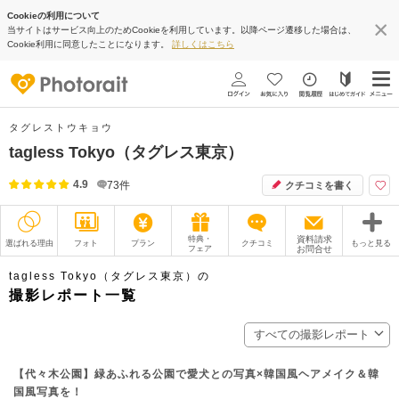
Cookieの利用について
当サイトはサービス向上のためCookieを利用しています。以降ページ遷移した場合は、
Cookie利用に同意したことになります。
詳しくはこちら
タグレストウキョウ
tagless Tokyo（タグレス東京）
4.9
73
件
クチコミを書く
特典・
資料請求
選ばれる理由
フォト
プラン
クチコミ
もっと見る
フェア
お問合せ
撮影レポート
フォトグラファー
tagless Tokyo（タグレス東京）の
撮影レポート一覧
衣装
ムービー
すべての撮影レポート
オプション
ブログ
【代々木公園】緑あふれる公園で愛犬との写真×韓国風ヘアメイク＆韓
アクセス/TEL
スタジオトップ
国風写真を！