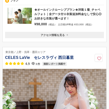
プラン
★オールインクルーシブプラン★洋装１着_チャペ
ルフォト｜全データ付☆衣装追加料金なしで安心◎
お好きな衣装が選べます！
¥98,000
（税込）
土日祝UP料金 ¥33,000（税込）
アクセス情報を見る
〒107-0061
東京都港区北青山3−11−7Ao（アオ）2階
「表参道駅」 銀座・半蔵門・千代田線表参道駅B2出口より徒歩1分
東京都／上野・浅草・墨田エリア
0120-945-906
CELES LaVie セレスラヴィ 西日暮里
4.9
3
件
撮影レポート掲載中