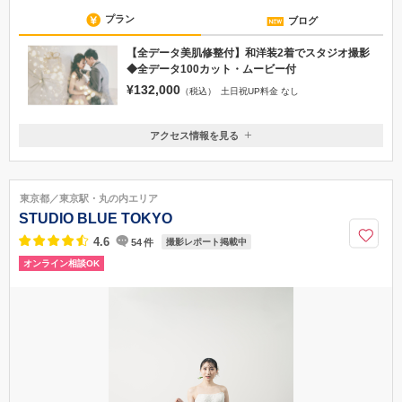
プラン
ブログ
【全データ美肌修整付】和洋装2着でスタジオ撮影
◆全データ100カット・ムービー付
¥132,000
（税込）
土日祝UP料金 なし
アクセス情報を見る
〒190-0014
東京都立川市緑町4-5 コトブキヤビル2F
JR立川駅から徒歩約8分
東京都／東京駅・丸の内エリア
050-1724-5440
STUDIO BLUE TOKYO
4.6
54
件
撮影レポート掲載中
オンライン相談OK