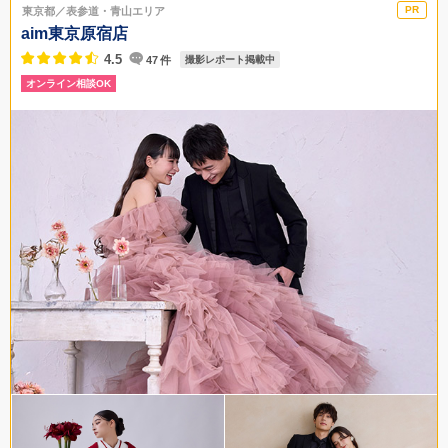
東京都／表参道・青山エリア
歩5分
aim東京原宿店
03-3497-0303
4.5
47
件
撮影レポート掲載中
オンライン相談OK