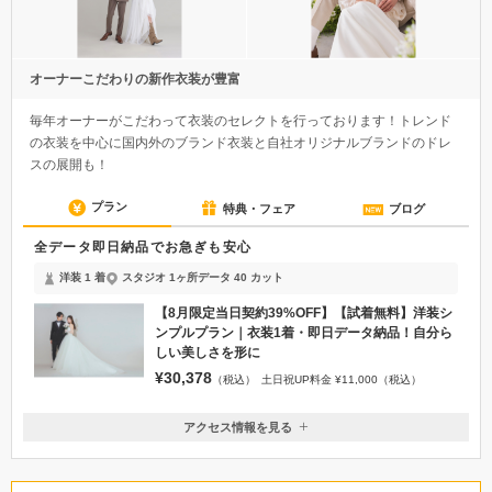
オーナーこだわりの新作衣装が豊富
毎年オーナーがこだわって衣装のセレクトを行っております！トレンド
の衣装を中心に国内外のブランド衣装と自社オリジナルブランドのドレ
スの展開も！
プラン
特典・フェア
ブログ
全データ即日納品でお急ぎも安心
洋装 1 着
スタジオ 1ヶ所
データ 40 カット
【8月限定当日契約39%OFF】【試着無料】洋装シ
ンプルプラン｜衣装1着・即日データ納品！自分ら
しい美しさを形に
¥30,378
（税込）
土日祝UP料金 ¥11,000（税込）
アクセス情報を見る
〒150-0001
東京都渋谷区神宮前4-32-12 ニューウェーブ原宿7F
明治神宮前駅5番出口より徒歩2分 / 原宿駅 表参道口・竹下口より徒