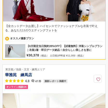
【全カットデータお渡し】ハイセンスでファッショナブルな衣装で叶え
る、あなただけのウエディングフォトを
オススメ撮影プラン
【8月限定当日契約39%OFF】【試着無料】洋装シンプルプラン
｜衣装1着・即日データ納品！自分らしい美しさを形に
¥30,378
（税込）
土日祝UP料金 ¥11,000（税込）
東京都／池袋・文京・練馬エリア
華雅苑 練馬店
4.8
47
件
撮影レポート掲載中
オンライン相談OK