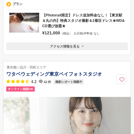
プラン
【Photorait限定】ドレス追加料金なし！【東京駅
＆丸の内】特典スタジオ撮影＆2着目ドレス★WD&
CD選び放題★
¥121,000
（税込）
土日祝UP料金 なし
アクセス情報を見る
〒103-0025
東京都中央区日本橋茅場町2-17-9 日本橋イヅミビル2階
★3路線からアクセス可能★①東京メトロ日比谷線「茅場町駅」1番出口
東京都／品川・田町エリア
徒歩3分 ②東京メトロ東西線「茅場町駅」3番出口 徒歩2分 ③JR京葉線「八
ワタベウェディング東京ベイフォトスタジオ
丁堀駅」A4出口 徒歩8分 【白色のビル/1階にタイムズ・長尾ビルの看板
を目印に！】《サロンは2階になります》
4.2
42
件
撮影レポート掲載中
オンライン相談OK
03-6661-9700