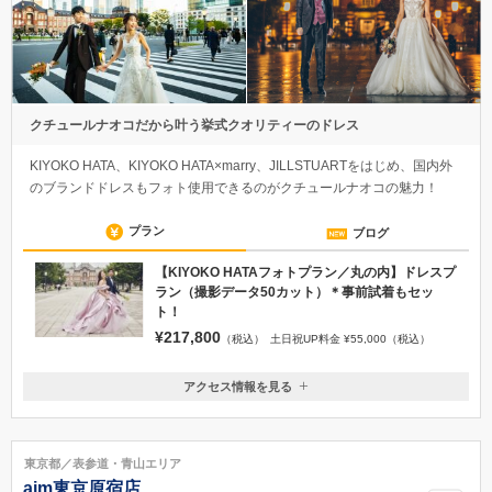
クチュールナオコだから叶う挙式クオリティーのドレス
KIYOKO HATA、KIYOKO HATA×marry、JILLSTUARTをはじめ、国内外
のブランドドレスもフォト使用できるのがクチュールナオコの魅力！
プラン
ブログ
【KIYOKO HATAフォトプラン／丸の内】ドレスプ
ラン（撮影データ50カット）＊事前試着もセッ
ト！
¥217,800
（税込）
土日祝UP料金 ¥55,000（税込）
アクセス情報を見る
〒104-0061
東京都中央区銀座1-8-20
◎地下鉄銀座線「銀座駅」A13番出口 徒歩5分 ◎地下鉄有楽町線「銀
東京都／表参道・青山エリア
座一丁目」9番出口 徒歩3分
aim東京原宿店