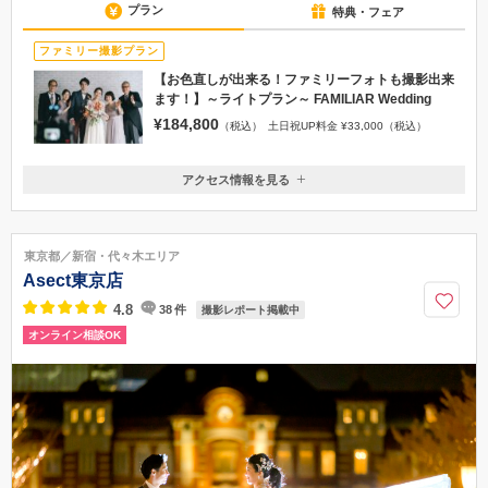
プラン
特典・フェア
ファミリー撮影プラン
【お色直しが出来る！ファミリーフォトも撮影出来
ます！】～ライトプラン～ FAMILIAR Wedding
¥184,800
（税込）
土日祝UP料金 ¥33,000（税込）
アクセス情報を見る
〒160-0022
東京都新宿区新宿2-5-3 AMビル Imagegraph STUDIO（５F受付）
JR新宿駅東南口より 甲州街道沿い側道新宿御苑方面へ徒歩10分
東京都／新宿・代々木エリア
03-6806-7806
Asect東京店
4.8
38
件
撮影レポート掲載中
オンライン相談OK