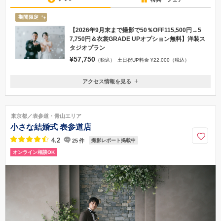
期間限定
【2026年9月末まで撮影で50％OFF115,500円→5
7,750円＆衣裳GRADE UPオプション無料】洋装ス
タジオプラン
¥57,750
（税込）
土日祝UP料金 ¥22,000（税込）
アクセス情報を見る
〒135-0064
東京都江東区青海2-5-10 テレコムセンタービル西棟２F
ゆりかもめ テレコムセンター駅直結
東京都／表参道・青山エリア
03-6457-2680
小さな結婚式 表参道店
4.2
25
件
撮影レポート掲載中
オンライン相談OK