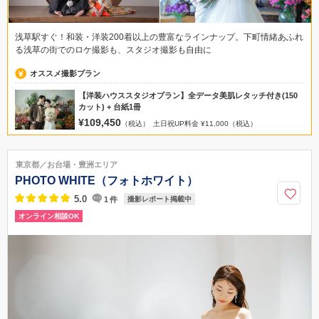
浅草駅すぐ！和装・洋装200着以上の豊富なラインナップ。下町情緒あふれ
る浅草の街でのロケ撮影も、スタジオ撮影も自由に
オススメ撮影プラン
【洋装ハウススタジオプラン】全データ美肌レタッチ付き(150
カット) + 台紙1冊
¥109,450
（税込）
土日祝UP料金 ¥11,000（税込）
東京都／お台場・豊洲エリア
PHOTO WHITE（フォトホワイト）
5.0
1
件
撮影レポート掲載中
オンライン相談OK