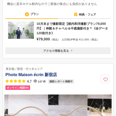
機会に是非ホテル館内なのでご家族の集合にも負担がありません
プラン
特典・フェア
10月末まで撮影限定【館内和洋撮影プラン79,000
円】｜神殿＆チャペル＆中庭撮影付き＊《全データ
120枚付き》
¥79,000
（税込）
土日祝UP料金 ¥11,000（税込）
アクセス情報を見る
〒179-0075
東京都練馬区高松５－８ J.CITY ホテルカデンツァ東京２階
【徒歩】「光が丘駅」A5出口より15分【バス】「光が丘駅」A5出口よ
東京都／新宿・代々木エリア
り10分／「練馬高野台駅」北口より10分、「地下鉄成増駅」3番出口より1
Photo Maison écrin 新宿店
0分、「成増駅」南口より15分、「石神井公園駅」中央口より15分、「練
馬駅」北口より約20分
4.7
147
件
撮影レポート掲載中
オンライン相談OK
03-6555-0182