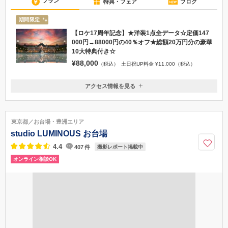
プラン
特典・フェア
ブログ
期間限定
【ロケ17周年記念】★洋装1点全データ☆定価147
000円→88000円の40％オフ★総額20万円分の豪華
10大特典付き☆
¥88,000
（税込）
土日祝UP料金 ¥11,000（税込）
アクセス情報を見る
〒162-0054
東京都新宿区河田町3-51
都営地下鉄新宿線 曙橋駅A3出口から徒歩4分 または 都営地下鉄大江
東京都／お台場・豊洲エリア
戸線 若松河田駅から徒歩8分
studio LUMINOUS お台場
050-1746-1166
4.4
407
件
撮影レポート掲載中
オンライン相談OK