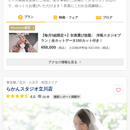
で、ゆっくりお選びいただけます！衣裳にこだわる花嫁様に。
プラン
特典・フェア
ブログ
Photorait限定
【毎月5組限定✧】衣裳選び放題♪ 洋装スタジオプ
ラン｜全カットデータ100カット付き！
¥88,000
（税込）
土日祝UP料金 ¥22,000（税込）
アクセス情報を見る
〒160-0022
東京都新宿区新宿6-12-5新宿松喜ビル1階
東京メトロ副都心線・都営地下鉄大江戸線「東新宿駅」A3出口・「新宿
東京都／立川・八王子・町田エリア
三丁目駅」E1出口より 徒歩5分／／「新宿駅」東口より 徒歩15分
らかんスタジオ立川店
03-5363-6635
4.6
25
件
撮影レポート掲載中