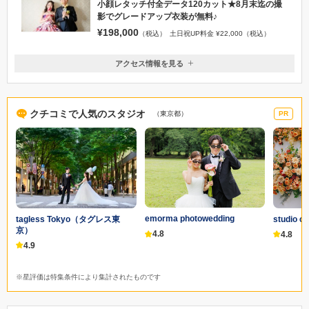
小顔レタッチ付全データ120カット★8月末迄の撮
影でグレードアップ衣装が無料♪
¥198,000
（税込）
土日祝UP料金 ¥22,000（税込）
アクセス情報を見る
〒116-0013
東京都荒川区西日暮里６丁目５４−４
JR 千代田線 西日暮里駅から徒歩5分 / 舎人ライナー 西日暮里駅から徒歩
クチコミで人気のスタジオ
（東京都）
PR
３分
03-3894-0151
emorma photowedding
tagless Tokyo（タグレス東
studio 
京）
4.8
4.8
4.9
※星評価は特集条件により集計されたものです