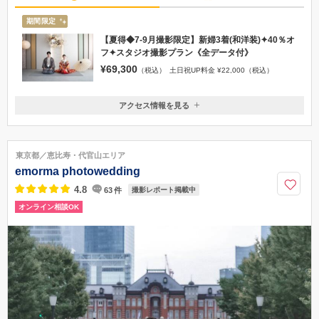
期間限定
【夏得◆7-9月撮影限定】新婦3着(和洋装)✦40％オ
フ✦スタジオ撮影プラン《全データ付》
¥69,300
（税込）
土日祝UP料金 ¥22,000（税込）
アクセス情報を見る
〒105-0022
東京都港区海岸1-11-1ニューピア竹芝ノースタワー3F (ルミアモーレ内）
JR山手線/京浜東北線浜松町駅北口より徒歩7分、都営浅草線/大江戸線大
東京都／恵比寿・代官山エリア
門駅B2出口より徒歩7分、東京臨海新交通ゆりかもめ竹芝駅より徒歩2分
emorma photowedding
050-1702-1362
4.8
63
件
撮影レポート掲載中
オンライン相談OK