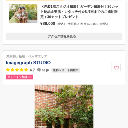
《洋装1着スタジオ撮影》ガーデン撮影付！30カッ
ト納品＆美肌・レタッチ付☆8月末までのご成約限
定＋30カットプレゼント
¥88,000
（税込）
土日祝UP料金 ¥22,000（税込）
アクセス情報を見る
〒150-0021
東京都渋谷区恵比寿西2-10-10
JR山手線 恵比寿駅(西口改札を出て左) 徒歩4分 東京メトロ 日比谷線
東京都／新宿・代々木エリア
恵比寿駅(2番出口) 徒歩4分 東急東横線 代官山駅(東口) 徒歩5分
Imagegraph STUDIO
050-1724-8585
4.7
46
件
撮影レポート掲載中
オンライン相談OK