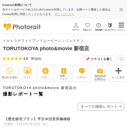
Cookieの利用について
当サイトはサービス向上のためCookieを利用しています。以降ページ遷移した場合は、
Cookie利用に同意したことになります。
詳しくはこちら
トルトコヤフォトアンドムービーシンジュクテン
TORUTOKOYA photo&movie 新宿店
4.8
38
件
クチコミを書く
特典・
資料請求
選ばれる理由
フォト
プラン
クチコミ
もっと見る
フェア
お問合せ
撮影レポート
フォトグラファー
TORUTOKOYA photo&movie 新宿店の
撮影レポート一覧
衣装
ムービー
すべての撮影レポート
オプション
ブログ
【歴史邸宅プラン】平日＠旧安田楠雄邸
アクセス/TEL
スタジオトップ
公開日：2025年7月23日（水）