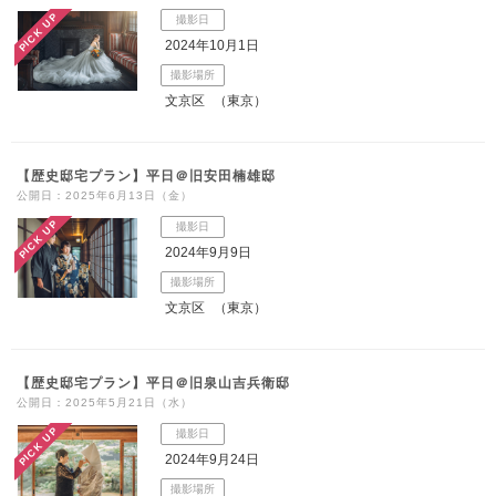
PICK UP
撮影日
こだわりポイント
2024年10月1日
撮影場所
文京区
（東京）
【歴史邸宅プラン】平日＠旧安田楠雄邸
公開日：2025年6月13日（金）
豊富なドレス
豊富な色打掛・着物
PICK UP
撮影日
2024年9月9日
撮影場所
文京区
（東京）
【歴史邸宅プラン】平日＠旧泉山吉兵衛邸
庭園での撮影
歴史的建造物での撮影
公開日：2025年5月21日（水）
PICK UP
撮影日
豊富な白無垢
動画の作成
家族・友人と撮影
チャペルでの撮影
2024年9月24日
スタジオでの撮影
ガーデンでの撮影
持ち込み衣装
自慢の修正技術
撮影場所