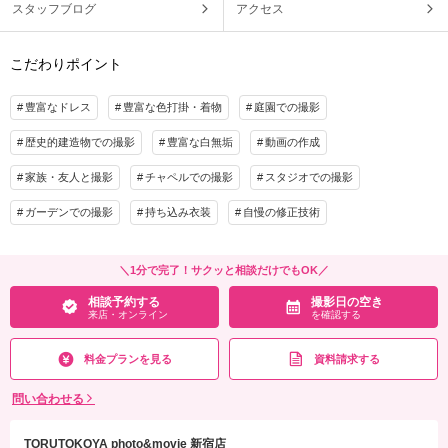
スタッフブログ
アクセス
こだわりポイント
豊富なドレス
豊富な色打掛・着物
庭園での撮影
歴史的建造物での撮影
豊富な白無垢
動画の作成
家族・友人と撮影
チャペルでの撮影
スタジオでの撮影
ガーデンでの撮影
持ち込み衣装
自慢の修正技術
＼1分で完了！サクッと相談だけでもOK／
相談予約する
撮影日の空き
来店・オンライン
を確認する
料金プランを見る
資料請求する
問い合わせる
TORUTOKOYA photo&movie 新宿店