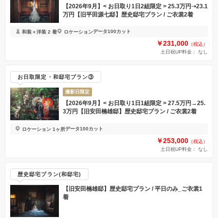
【2026年9月】< お日取り1日2組限定 > 25.3万円➝23.1
万円【旧平田源七邸】歴史邸宅プラン / ご衣裳2着
データ100カット
和装＋洋装 2 着
ロケーション
￥231,000
（税込）
土日祝UP料金：
なし
お日取限定・和邸宅プラン③
撮影日限定
【2026年9月】< お日取り1日1組限定 > 27.5万円→25.
3万円【旧安田楠雄邸】歴史邸宅プラン / ご衣裳2着
データ100カット
ロケーション 1ヶ所
￥253,000
（税込）
土日祝UP料金：
なし
歴史邸宅プラン(和邸宅)
【旧安田楠雄邸】歴史邸宅プラン / 平日のみ_ご衣裳1
着