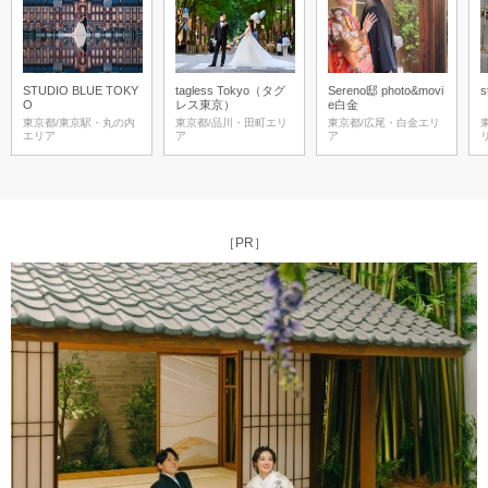
STUDIO BLUE TOKY
tagless Tokyo（タグ
Sereno邸 photo&movi
s
O
レス東京）
e白金
東京都/東京駅・丸の内
東京都/品川・田町エリ
東京都/広尾・白金エリ
エリア
ア
ア
［PR］